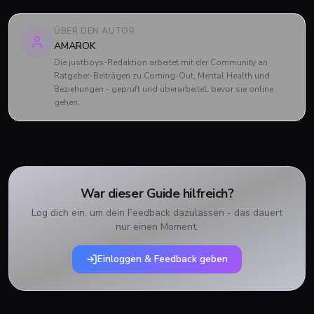
ÜBER DEN AUTOR
AMAROK
Die justboys-Redaktion arbeitet mit der Community an
Ratgeber-Beiträgen zu Coming-Out, Mental Health und
Beziehungen - geprüft und überarbeitet, bevor sie online
gehen.
War dieser Guide hilfreich?
Log dich ein, um dein Feedback dazulassen - das dauert
nur einen Moment.
Einloggen & Feedback geben