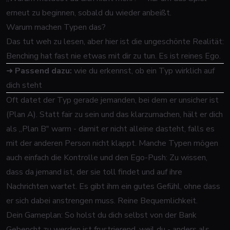
erneut zu beginnen, sobald du wieder anbeißt.
Warum machen Typen das?
Das tut weh zu lesen, aber hier ist die ungeschönte Realität:
Benching hat fast nie etwas mit dir zu tun. Es ist reines Ego.
➜
Passend dazu:
wie du erkennst, ob ein Typ wirklich auf
dich steht
Oft datet der Typ gerade jemanden, bei dem er unsicher ist
(Plan A). Statt fair zu sein und das klarzumachen, hält er dich
als „Plan B" warm - damit er nicht alleine dasteht, falls es
mit der anderen Person nicht klappt. Manche Typen mögen
auch einfach die Kontrolle und den Ego-Push: Zu wissen,
dass da jemand ist, der sie toll findet und auf ihre
Nachrichten wartet. Es gibt ihm ein gutes Gefühl, ohne dass
er sich dabei anstrengen muss. Reine Bequemlichkeit.
Dein Gameplan: So holst du dich selbst von der Bank
Gebencht zu werden ist frustrierend, weil du - anders als