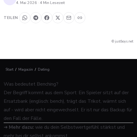
4. Mai 2026
·
4
Min Lesezeit
TEILEN
© justboys.net
Start
/
Magazin
/
Dating
Was bedeutet Benching?
Der Begriff kommt aus dem Sport: Ein Spieler sitzt auf der
Ersatzbank (englisch:
bench
), trägt das Trikot, wärmt sich
auf - wird aber nicht eingewechselt. Er ist nur das Backup für
den Fall der Fälle.
➜
Mehr dazu:
wie du dein Selbstwertgefühl stärkst und
mehr bei dir selbst ankommst