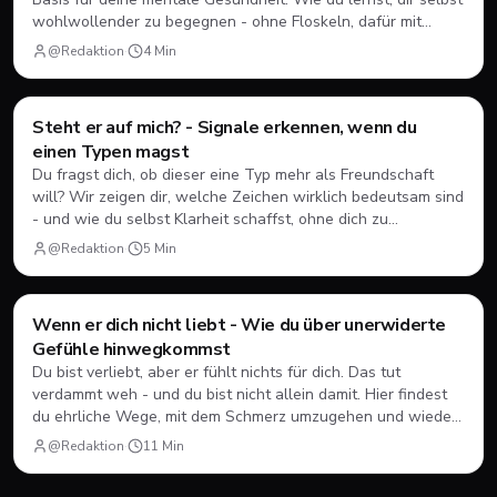
wohlwollender zu begegnen - ohne Floskeln, dafür mit
konkreten Ansätzen.
@Redaktion
·
4
Min
Steht er auf mich? - Signale erkennen, wenn du
Dating
💘
einen Typen magst
Du fragst dich, ob dieser eine Typ mehr als Freundschaft
will? Wir zeigen dir, welche Zeichen wirklich bedeutsam sind
- und wie du selbst Klarheit schaffst, ohne dich zu
verstellen.
@Redaktion
·
5
Min
Wenn er dich nicht liebt - Wie du über unerwiderte
Dating
💘
Gefühle hinwegkommst
Du bist verliebt, aber er fühlt nichts für dich. Das tut
verdammt weh - und du bist nicht allein damit. Hier findest
du ehrliche Wege, mit dem Schmerz umzugehen und wieder
nach vorne zu schauen.
@Redaktion
·
11
Min