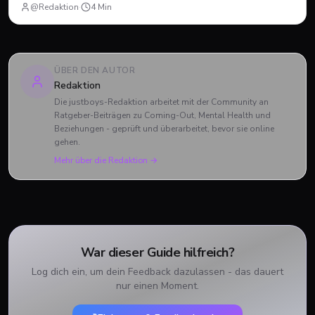
@Redaktion
·
4
Min
ÜBER DEN AUTOR
Redaktion
Die justboys-Redaktion arbeitet mit der Community an
Ratgeber-Beiträgen zu Coming-Out, Mental Health und
Beziehungen - geprüft und überarbeitet, bevor sie online
gehen.
Mehr über die Redaktion →
War dieser Guide hilfreich?
Log dich ein, um dein Feedback dazulassen - das dauert
nur einen Moment.