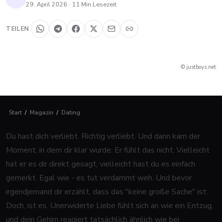
29. April 2026
·
11
Min Lesezeit
TEILEN
© justboys.net
Start
/
Magazin
/
Dating
Du hast dich verliebt. Richtig verliebt. Und dann kam der
Moment, in dem dir klar wurde: Er fühlt das nicht. Vielleicht
hat er es dir direkt gesagt, vielleicht hast du es einfach
gemerkt. Egal wie - es tut verdammt weh. Und bevor
irgendjemand dir erzählt, dass das "keine große Sache" ist:
Doch, ist es. Unerwiderte Liebe fühlt sich an wie ein Entzug,
und dein Gehirn reagiert tatsächlich ähnlich wie bei