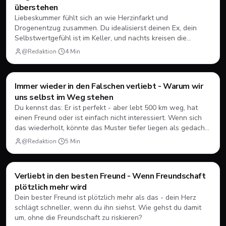
überstehen
Liebeskummer fühlt sich an wie Herzinfarkt und
Drogenentzug zusammen. Du idealisierst deinen Ex, dein
Selbstwertgefühl ist im Keller, und nachts kreisen die
Gedanken endlos. Hier findest du konkrete Wege, um wieder
@Redaktion
·
4
Min
rauszukommen.
Immer wieder in den Falschen verliebt - Warum wir
Dating
💘
uns selbst im Weg stehen
Du kennst das: Er ist perfekt - aber lebt 500 km weg, hat
einen Freund oder ist einfach nicht interessiert. Wenn sich
das wiederholt, könnte das Muster tiefer liegen als gedacht.
Ein ehrlicher Blick darauf, warum wir manchmal genau die
@Redaktion
·
5
Min
Jungs wollen, die wir nicht haben können.
Verliebt in den besten Freund - Wenn Freundschaft
Dating
💘
plötzlich mehr wird
Dein bester Freund ist plötzlich mehr als das - dein Herz
schlägt schneller, wenn du ihn siehst. Wie gehst du damit
um, ohne die Freundschaft zu riskieren?