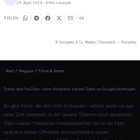
29. April 2026
·
4
Min Lesezeit
TEILEN
© Salzgeber & Co. Medien / Filmverleih — Pressefoto
Start
/
Magazin
/
Filme & Serien
Trailer über YouTube - beim Abspielen werden Daten an Google übertragen.
Es gibt Filme, die dich nicht loslassen - selbst wenn sie aus
einer Zeit stammen, in der queere Themen noch absolutes
Tabu waren. "Heimliche Freundschaften" ist so ein Film:
radikal in seiner Offenheit, erschütternd in seiner