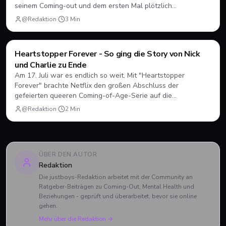
seinem Coming-out und dem ersten Mal plötzlich
herausfinden muss, wie Dating, Freundschaft und Familie
@Redaktion
·
3
Min
unter neuen Vorzeichen funktionieren.
Filme & Serien
Heartstopper Forever - So ging die Story von Nick
und Charlie zu Ende
Am 17. Juli war es endlich so weit. Mit "Heartstopper
Forever" brachte Netflix den großen Abschluss der
gefeierten queeren Coming-of-Age-Serie auf die
Bildschirme. Statt einer vierten Staffel gab es diesmal einen
@Redaktion
·
2
Min
abendfüllenden Spielfilm. Wir blicken zurück, wie sich Nick
und Charlie verabschiedet haben und was das große Finale
zu bieten hatte.
ÜBER DEN AUTOR
Redaktion
Die justboys-Redaktion arbeitet mit der Community an
Ratgeber-Beiträgen zu Coming-Out, Mental Health und
Beziehungen - geprüft und überarbeitet, bevor sie online
gehen.
Mehr über die Redaktion →