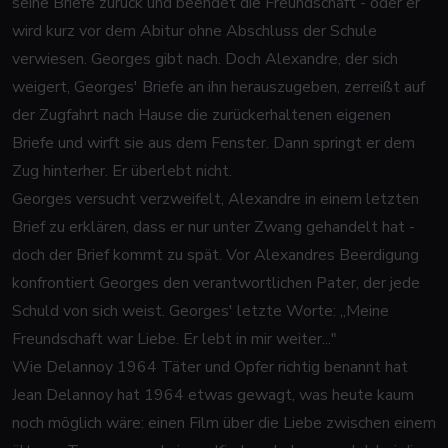
seine Briefe zurück und beendet die Freundschaft - oder er
wird kurz vor dem Abitur ohne Abschluss der Schule
verwiesen. Georges gibt nach. Doch Alexandre, der sich
weigert, Georges' Briefe an ihn herauszugeben, zerreißt auf
der Zugfahrt nach Hause die zurückerhaltenen eigenen
Briefe und wirft sie aus dem Fenster. Dann springt er dem
Zug hinterher. Er überlebt nicht.
Georges versucht verzweifelt, Alexandre in einem letzten
Brief zu erklären, dass er nur unter Zwang gehandelt hat -
doch der Brief kommt zu spät. Vor Alexandres Beerdigung
konfrontiert Georges den verantwortlichen Pater, der jede
Schuld von sich weist. Georges' letzte Worte: „Meine
Freundschaft war Liebe. Er lebt in mir weiter..."
Wie Delannoy 1964 Täter und Opfer richtig benannt hat
Jean Delannoy hat 1964 etwas gewagt, was heute kaum
noch möglich wäre: einen Film über die Liebe zwischen einem