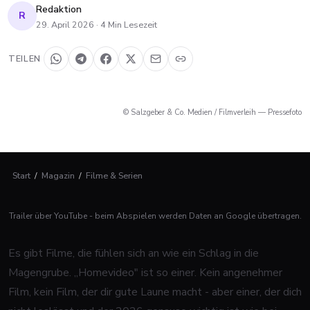
Redaktion
R
29. April 2026
·
4
Min Lesezeit
TEILEN
© Salzgeber & Co. Medien / Filmverleih — Pressefoto
Start
/
Magazin
/
Filme & Serien
Trailer über YouTube - beim Abspielen werden Daten an Google übertragen.
Es gibt Filme, die fühlen sich an wie ein Schlag in die
Magengrube. „Homevideo" ist so einer. Kein angenehmer
Film, kein Film, der dir gute Laune macht - aber einer, der dich