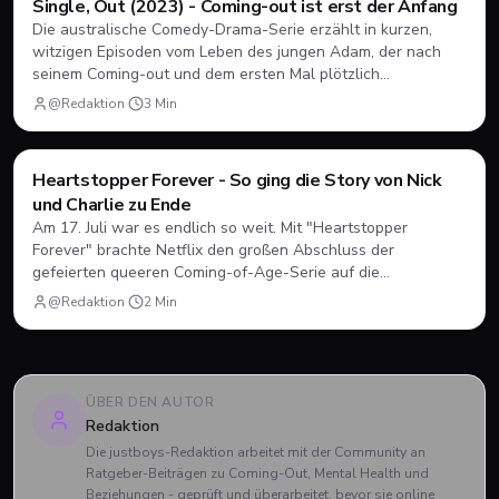
Filme & Serien
Single, Out (2023) - Coming-out ist erst der Anfang
Die australische Comedy-Drama-Serie erzählt in kurzen,
witzigen Episoden vom Leben des jungen Adam, der nach
seinem Coming-out und dem ersten Mal plötzlich
herausfinden muss, wie Dating, Freundschaft und Familie
@Redaktion
·
3
Min
unter neuen Vorzeichen funktionieren.
Filme & Serien
Heartstopper Forever - So ging die Story von Nick
und Charlie zu Ende
Am 17. Juli war es endlich so weit. Mit "Heartstopper
Forever" brachte Netflix den großen Abschluss der
gefeierten queeren Coming-of-Age-Serie auf die
Bildschirme. Statt einer vierten Staffel gab es diesmal einen
@Redaktion
·
2
Min
abendfüllenden Spielfilm. Wir blicken zurück, wie sich Nick
und Charlie verabschiedet haben und was das große Finale
zu bieten hatte.
ÜBER DEN AUTOR
Redaktion
Die justboys-Redaktion arbeitet mit der Community an
Ratgeber-Beiträgen zu Coming-Out, Mental Health und
Beziehungen - geprüft und überarbeitet, bevor sie online