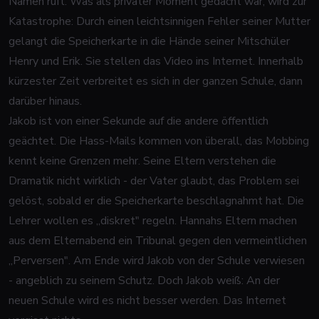
Namen ruft. Was als privater Moment gedacht war, wird zur
Katastrophe: Durch einen leichtsinnigen Fehler seiner Mutter
gelangt die Speicherkarte in die Hände seiner Mitschüler
Henry und Erik. Sie stellen das Video ins Internet. Innerhalb
kürzester Zeit verbreitet es sich in der ganzen Schule, dann
darüber hinaus.
Jakob ist von einer Sekunde auf die andere öffentlich
geächtet. Die Hass-Mails kommen von überall, das Mobbing
kennt keine Grenzen mehr. Seine Eltern verstehen die
Dramatik nicht wirklich - der Vater glaubt, das Problem sei
gelöst, sobald er die Speicherkarte beschlagnahmt hat. Die
Lehrer wollen es „diskret" regeln. Hannahs Eltern machen
aus dem Elternabend ein Tribunal gegen den vermeintlichen
„Perversen". Am Ende wird Jakob von der Schule verwiesen
- angeblich zu seinem Schutz. Doch Jakob weiß: An der
neuen Schule wird es nicht besser werden. Das Internet