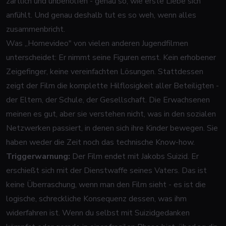
zärtlich und unbeholfen - genau so, wie erste Liebe sich
anfühlt. Und genau deshalb tut es so weh, wenn alles
zusammenbricht.
Was „Homevideo" von vielen anderen Jugendfilmen
unterscheidet: Er nimmt seine Figuren ernst. Kein erhobener
Zeigefinger, keine vereinfachten Lösungen. Stattdessen
zeigt der Film die komplette Hilflosigkeit aller Beteiligten -
der Eltern, der Schule, der Gesellschaft. Die Erwachsenen
meinen es gut, aber sie verstehen nicht, was in den sozialen
Netzwerken passiert, in denen sich ihre Kinder bewegen. Sie
haben weder die Zeit noch das technische Know-how.
Triggerwarnung:
Der Film endet mit Jakobs Suizid. Er
erschießt sich mit der Dienstwaffe seines Vaters. Das ist
keine Überraschung, wenn man den Film sieht - es ist die
logische, schreckliche Konsequenz dessen, was ihm
widerfahren ist. Wenn du selbst mit Suizidgedanken