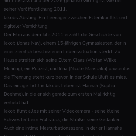
nicht loslässt und der 2026 genauso wichtig ist wie bei
seiner Veröffentlichung 2011.
Jakobs Abstieg: Ein Teenager zwischen Elternkonflikt und
digitaler Vernichtung
Der Film aus dem Jahr 2011 erzählt die Geschichte von
Jakob (Jonas Nay), einem 15-jährigen Gymnasiasten, der in
einer ziemlich beschissenen Lebenssituation steckt. Zu
Hause streiten sich seine Eltern Claas (Wotan Wilke
Möhring), ein Polizist, und Irina (Nicole Marischka) pausenlos,
die Trennung steht kurz bevor. In der Schule läuft es mies.
Das einzige Licht in Jakobs Leben ist Hannah (Sophia
Boehme), in die er sich gerade zum ersten Mal richtig
verliebt hat.
Jakob filmt alles mit seiner Videokamera - seine kleine
Schwester beim Frühstück, die Straße, seine Gedanken.
Auch eine intime Masturbationsszene, in der er Hannahs