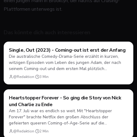
einen jungen Mann in Brooklyn, der nachts auf Cruising-
Plattformen unterwegs ist.
Das könnte dich auch interessieren
Filme & Serien
Single, Out (2023) - Coming-out ist erst der Anfang
Die australische Comedy-Drama-Serie erzählt in kurzen,
witzigen Episoden vom Leben des jungen Adam, der nach
seinem Coming-out und dem ersten Mal plötzlich
herausfinden muss, wie Dating, Freundschaft und Familie
@Redaktion
·
3
Min
unter neuen Vorzeichen funktionieren.
Filme & Serien
Heartstopper Forever - So ging die Story von Nick
und Charlie zu Ende
Am 17. Juli war es endlich so weit. Mit "Heartstopper
Forever" brachte Netflix den großen Abschluss der
gefeierten queeren Coming-of-Age-Serie auf die
Bildschirme. Statt einer vierten Staffel gab es diesmal einen
@Redaktion
·
2
Min
abendfüllenden Spielfilm. Wir blicken zurück, wie sich Nick