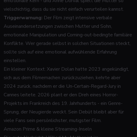
emotionale Kern - und Anne Dorval spielt die Mutter so
vielschichtig, dass du sie nicht einfach verurteilen kannst.
Triggerwarnung:
Der Film zeigt intensive verbale
Auseinandersetzungen zwischen Mutter und Sohn,
emotionale Manipulation und Coming-out-bedingte familiäre
Konflikte. Wer gerade selbst in solchen Situationen steckt,
sollte sich auf eine emotional aufwühlende Erfahrung
einstellen.
Ein kleiner Kontext: Xavier Dolan hatte 2023 angekündigt,
sich aus dem Filmemachen zurückzuziehen, kehrte aber
2024 zurück, nachdem er die Un-Certain-Regard-Jury in
Cannes leitete. 2026 plant er den Dreh eines Horror-
Projekts im Frankreich des 19. Jahrhunderts - ein Genre-
Sprung, der Neugierde weckt. Sein Debüt bleibt aber für
viele Fans sein persönlichster, mutigster Film.
Amazon Prime & kleine Streaming-Inseln