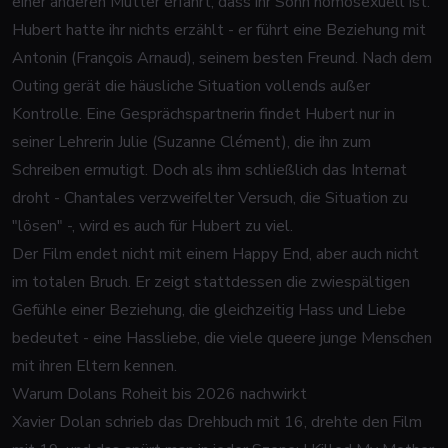
einer anderen Mutter erfährt, dass ihr Sohn homosexuell ist.
Hubert hatte ihr nichts erzählt - er führt eine Beziehung mit
Antonin (François Arnaud), seinem besten Freund. Nach dem
Outing gerät die häusliche Situation vollends außer
Kontrolle. Eine Gesprächspartnerin findet Hubert nur in
seiner Lehrerin Julie (Suzanne Clément), die ihn zum
Schreiben ermutigt. Doch als ihm schließlich das Internat
droht - Chantales verzweifelter Versuch, die Situation zu
"lösen" -, wird es auch für Hubert zu viel.
Der Film endet nicht mit einem Happy End, aber auch nicht
im totalen Bruch. Er zeigt stattdessen die zwiespältigen
Gefühle einer Beziehung, die gleichzeitig Hass und Liebe
bedeutet - eine Hassliebe, die viele queere junge Menschen
mit ihren Eltern kennen.
Warum Dolans Roheit bis 2026 nachwirkt
Xavier Dolan schrieb das Drehbuch mit 16, drehte den Film