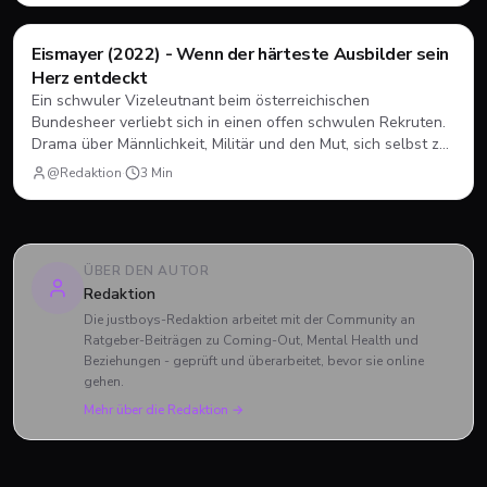
und Charlie verabschiedet haben und was das große Finale
zu bieten hatte.
Filme & Serien
Eismayer (2022) - Wenn der härteste Ausbilder sein
Herz entdeckt
Ein schwuler Vizeleutnant beim österreichischen
Bundesheer verliebt sich in einen offen schwulen Rekruten.
Drama über Männlichkeit, Militär und den Mut, sich selbst zu
sein.
@Redaktion
·
3
Min
ÜBER DEN AUTOR
Redaktion
Die justboys-Redaktion arbeitet mit der Community an
Ratgeber-Beiträgen zu Coming-Out, Mental Health und
Beziehungen - geprüft und überarbeitet, bevor sie online
gehen.
Mehr über die Redaktion →