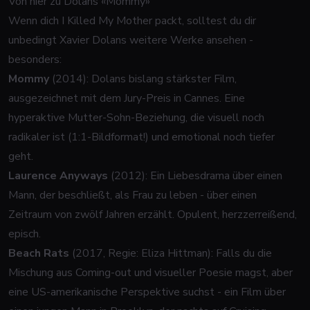
Von hier zu Dolans «Mommy»
Wenn dich
I Killed My Mother
packt, solltest du dir
unbedingt Xavier Dolans weitere Werke ansehen -
besonders:
Mommy
(2014): Dolans bislang stärkster Film,
ausgezeichnet mit dem Jury-Preis in Cannes. Eine
hyperaktive Mutter-Sohn-Beziehung, die visuell noch
radikaler ist (1:1-Bildformat!) und emotional noch tiefer
geht.
Laurence Anyways
(2012): Ein Liebesdrama über einen
Mann, der beschließt, als Frau zu leben - über einen
Zeitraum von zwölf Jahren erzählt. Opulent, herzzerreißend,
episch.
Beach Rats
(2017, Regie: Eliza Hittman): Falls du die
Mischung aus Coming-out und visueller Poesie magst, aber
eine US-amerikanische Perspektive suchst - ein Film über