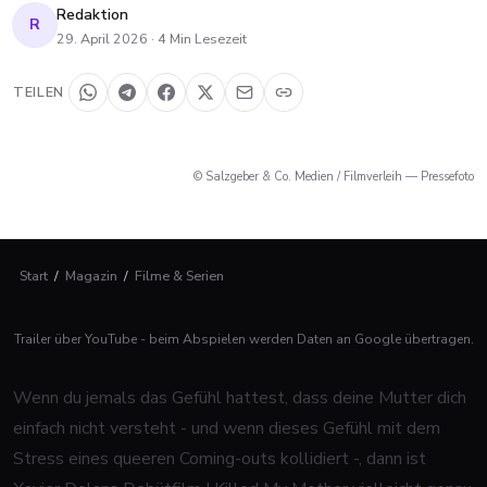
Redaktion
R
29. April 2026
·
4
Min Lesezeit
TEILEN
© Salzgeber & Co. Medien / Filmverleih — Pressefoto
Start
/
Magazin
/
Filme & Serien
Trailer über YouTube - beim Abspielen werden Daten an Google übertragen.
Wenn du jemals das Gefühl hattest, dass deine Mutter dich
einfach nicht versteht - und wenn dieses Gefühl mit dem
Stress eines queeren Coming-outs kollidiert -, dann ist