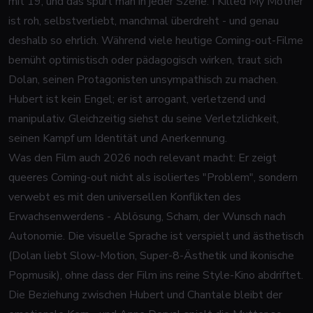
mit 19, und das spürt man in jeder Szene:
I Killed My Mother
ist roh, selbstverliebt, manchmal überdreht - und genau
deshalb so ehrlich. Während viele heutige Coming-out-Filme
bemüht optimistisch oder pädagogisch wirken, traut sich
Dolan, seinen Protagonisten unsympathisch zu machen.
Hubert ist kein Engel; er ist arrogant, verletzend und
manipulativ. Gleichzeitig siehst du seine Verletzlichkeit,
seinen Kampf um Identität und Anerkennung.
Was den Film auch 2026 noch relevant macht: Er zeigt
queeres Coming-out nicht als isoliertes "Problem", sondern
verwebt es mit den universellen Konflikten des
Erwachsenwerdens - Ablösung, Scham, der Wunsch nach
Autonomie. Die visuelle Sprache ist verspielt und ästhetisch
(Dolan liebt Slow-Motion, Super-8-Ästhetik und ikonische
Popmusik), ohne dass der Film ins reine Style-Kino abdriftet.
Die Beziehung zwischen Hubert und Chantale bleibt der