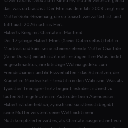
Xavier Dolans Debütfilm
I Killed My Mother
vielleicht genau
das, was du brauchst. Der Film aus dem Jahr 2009 zeigt eine
Mutter-Sohn-Beziehung, die so toxisch wie zärtlich ist, und
trifft auch 2026 noch ins Herz.
Huberts Krieg mit Chantale in Montreal
Der 17-jährige Hubert Minel (Xavier Dolan selbst) lebt in
Montreal und kann seine alleinerziehende Mutter Chantale
(Anne Dorval) einfach nicht mehr ertragen. Ihre Pullis findet
er geschmacklos, ihre kitschige Wohnungsdeko zum
Fremdschämen, und ihr Essverhalten - das Schmatzen, die
Krümel im Mundwinkel - treibt ihn in den Wahnsinn. Was als
typischer Teenager-Trotz beginnt, eskaliert schnell zu
lauten Schreigefechten im Auto oder beim Abendessen.
Hubert ist überheblich, zynisch und künstlerisch begabt;
seine Mutter versteht seine Welt nicht mehr.
Noch komplizierter wird es, als Chantale ausgerechnet von