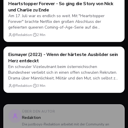
Filme & Serien
Heartstopper Forever - So ging die Story von Nick
und Charlie zu Ende
Am 17. Juli war es endlich so weit. Mit "Heartstopper
Forever" brachte Netflix den großen Abschluss der
gefeierten queeren Coming-of-Age-Serie auf die
Bildschirme. Statt einer vierten Staffel gab es diesmal einen
@Redaktion
·
2
Min
abendfüllenden Spielfilm. Wir blicken zurück, wie sich Nick
und Charlie verabschiedet haben und was das große Finale
zu bieten hatte.
Filme & Serien
Eismayer (2022) - Wenn der härteste Ausbilder sein
Herz entdeckt
Ein schwuler Vizeleutnant beim österreichischen
Bundesheer verliebt sich in einen offen schwulen Rekruten.
Drama über Männlichkeit, Militär und den Mut, sich selbst zu
sein.
@Redaktion
·
3
Min
ÜBER DEN AUTOR
Redaktion
Die justboys-Redaktion arbeitet mit der Community an