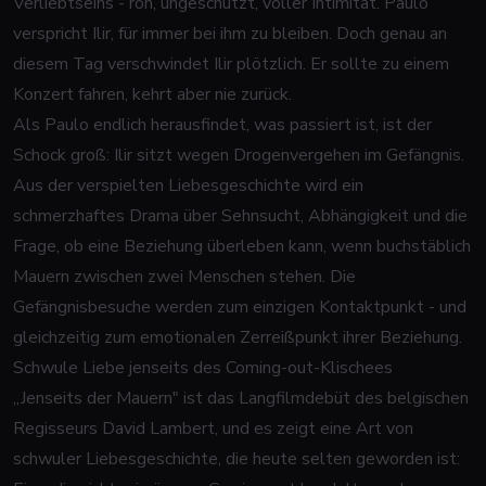
Verliebtseins - roh, ungeschützt, voller Intimität. Paulo
verspricht Ilir, für immer bei ihm zu bleiben. Doch genau an
diesem Tag verschwindet Ilir plötzlich. Er sollte zu einem
Konzert fahren, kehrt aber nie zurück.
Als Paulo endlich herausfindet, was passiert ist, ist der
Schock groß: Ilir sitzt wegen Drogenvergehen im Gefängnis.
Aus der verspielten Liebesgeschichte wird ein
schmerzhaftes Drama über Sehnsucht, Abhängigkeit und die
Frage, ob eine Beziehung überleben kann, wenn buchstäblich
Mauern zwischen zwei Menschen stehen. Die
Gefängnisbesuche werden zum einzigen Kontaktpunkt - und
gleichzeitig zum emotionalen Zerreißpunkt ihrer Beziehung.
Schwule Liebe jenseits des Coming-out-Klischees
„Jenseits der Mauern" ist das Langfilmdebüt des belgischen
Regisseurs David Lambert, und es zeigt eine Art von
schwuler Liebesgeschichte, die heute selten geworden ist: