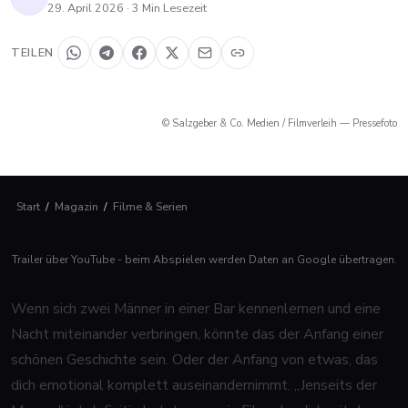
29. April 2026
·
3
Min Lesezeit
TEILEN
© Salzgeber & Co. Medien / Filmverleih — Pressefoto
Start
/
Magazin
/
Filme & Serien
Trailer über YouTube - beim Abspielen werden Daten an Google übertragen.
Wenn sich zwei Männer in einer Bar kennenlernen und eine
Nacht miteinander verbringen, könnte das der Anfang einer
schönen Geschichte sein. Oder der Anfang von etwas, das
dich emotional komplett auseinandernimmt. „Jenseits der