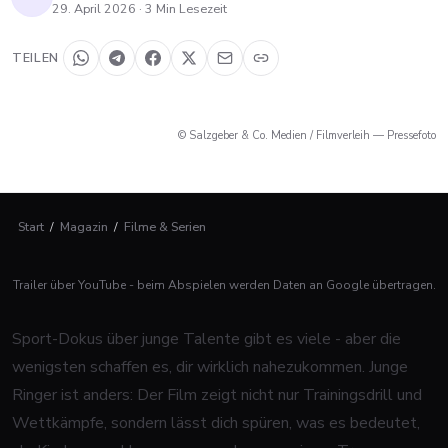
29. April 2026
·
3
Min Lesezeit
TEILEN
© Salzgeber & Co. Medien / Filmverleih — Pressefoto
Start
/
Magazin
/
Filme & Serien
Trailer über YouTube - beim Abspielen werden Daten an Google übertragen.
Sport-Dokus über junge Talente gibt es viele - aber die
wenigsten schaffen es, dir wirklich nahezukommen.
Junge
Ringer
ist anders: Der Film zeigt nicht nur Trainingsdrill und
Wettkämpfe, sondern lässt dich spüren, was es bedeutet,