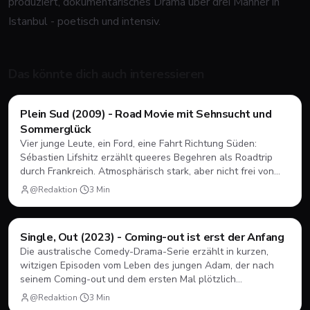
produziert, dokumentarisches Drama über drei Männer in
Istanbul - poetisch und intensiv.
Das könnte dich auch interessieren
Filme & Serien
Plein Sud (2009) - Road Movie mit Sehnsucht und
Sommerglück
Vier junge Leute, ein Ford, eine Fahrt Richtung Süden:
Sébastien Lifshitz erzählt queeres Begehren als Roadtrip
durch Frankreich. Atmosphärisch stark, aber nicht frei von
Längen.
@Redaktion
·
3
Min
Filme & Serien
Single, Out (2023) - Coming-out ist erst der Anfang
Die australische Comedy-Drama-Serie erzählt in kurzen,
witzigen Episoden vom Leben des jungen Adam, der nach
seinem Coming-out und dem ersten Mal plötzlich
herausfinden muss, wie Dating, Freundschaft und Familie
@Redaktion
·
3
Min
unter neuen Vorzeichen funktionieren.