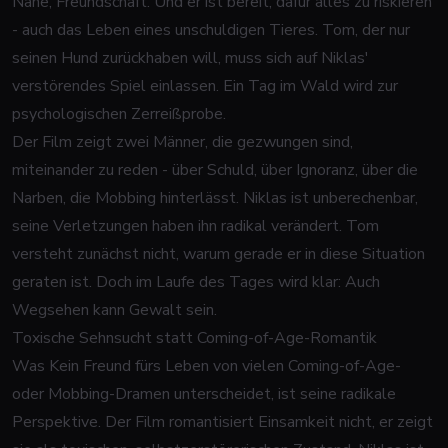
Nähe, Freundschaft. Und er ist bereit, dafür alles zu riskieren
- auch das Leben eines unschuldigen Tieres. Tom, der nur
seinen Hund zurückhaben will, muss sich auf Niklas'
verstörendes Spiel einlassen. Ein Tag im Wald wird zur
psychologischen Zerreißprobe.
Der Film zeigt zwei Männer, die gezwungen sind,
miteinander zu reden - über Schuld, über Ignoranz, über die
Narben, die Mobbing hinterlässt. Niklas ist unberechenbar,
seine Verletzungen haben ihn radikal verändert. Tom
versteht zunächst nicht, warum gerade er in diese Situation
geraten ist. Doch im Laufe des Tages wird klar: Auch
Wegsehen kann Gewalt sein.
Toxische Sehnsucht statt Coming-of-Age-Romantik
Was
Kein Freund fürs Leben
von vielen Coming-of-Age-
oder Mobbing-Dramen unterscheidet, ist seine radikale
Perspektive. Der Film romantisiert Einsamkeit nicht, er zeigt