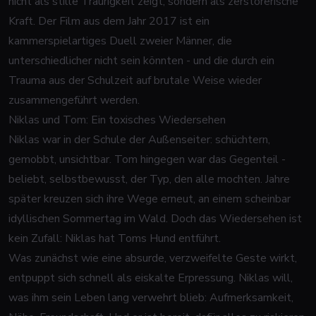
nicht als stille Traurigkeit zeigt, sondern als zerstörerische
Kraft. Der Film aus dem Jahr 2017 ist ein
kammerspielartiges Duell zweier Männer, die
unterschiedlicher nicht sein könnten - und die durch ein
Trauma aus der Schulzeit auf brutale Weise wieder
zusammengeführt werden.
Niklas und Tom: Ein toxisches Wiedersehen
Niklas war in der Schule der Außenseiter: schüchtern,
gemobbt, unsichtbar. Tom hingegen war das Gegenteil -
beliebt, selbstbewusst, der Typ, den alle mochten. Jahre
später kreuzen sich ihre Wege erneut, an einem scheinbar
idyllischen Sommertag im Wald. Doch das Wiedersehen ist
kein Zufall: Niklas hat Toms Hund entführt.
Was zunächst wie eine absurde, verzweifelte Geste wirkt,
entpuppt sich schnell als eiskalte Erpressung. Niklas will,
was ihm sein Leben lang verwehrt blieb: Aufmerksamkeit,