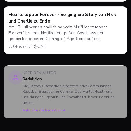
Filme & Serien
Heartstopper Forever - So ging die Story von Nick
und Charlie zu Ende
Am 17. Juli war es endlich so weit. Mit "Heartstopper
Forever" brachte Netflix den großen Abschluss der
gefeierten queeren Coming-of-Age-Serie auf die
Bildschirme. Statt einer vierten Staffel gab es diesmal einen
@Redaktion
·
2
Min
abendfüllenden Spielfilm. Wir blicken zurück, wie sich Nick
und Charlie verabschiedet haben und was das große Finale
zu bieten hatte.
ÜBER DEN AUTOR
Redaktion
Die justboys-Redaktion arbeitet mit der Community an
Ratgeber-Beiträgen zu Coming-Out, Mental Health und
Beziehungen - geprüft und überarbeitet, bevor sie online
gehen.
Mehr über die Redaktion →