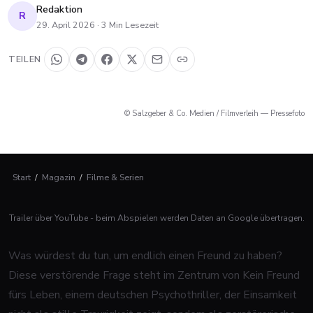
Redaktion
R
29. April 2026
·
3
Min Lesezeit
TEILEN
© Salzgeber & Co. Medien / Filmverleih — Pressefoto
Start
/
Magazin
/
Filme & Serien
Trailer über YouTube - beim Abspielen werden Daten an Google übertragen.
Was würdest du tun, um endlich einen Freund zu haben?
Diese verstörende Frage steht im Zentrum von
Kein Freund
fürs Leben
, einem deutschen Psychothriller, der Einsamkeit