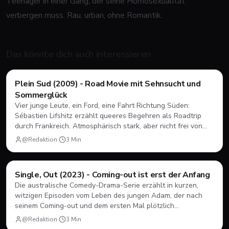
Teenager in einer Gang, der seine Homosexualität
verbergen muss. Rau, urban, ohne Romantik.
Das könnte dich auch interessieren
Filme & Serien
Plein Sud (2009) - Road Movie mit Sehnsucht und
Sommerglück
Vier junge Leute, ein Ford, eine Fahrt Richtung Süden:
Sébastien Lifshitz erzählt queeres Begehren als Roadtrip
durch Frankreich. Atmosphärisch stark, aber nicht frei von
Längen.
@Redaktion
·
3
Min
Filme & Serien
Single, Out (2023) - Coming-out ist erst der Anfang
Die australische Comedy-Drama-Serie erzählt in kurzen,
witzigen Episoden vom Leben des jungen Adam, der nach
seinem Coming-out und dem ersten Mal plötzlich
herausfinden muss, wie Dating, Freundschaft und Familie
@Redaktion
·
3
Min
unter neuen Vorzeichen funktionieren.