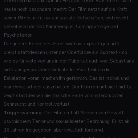
2005 und das Max Ophüls Festival 2006. Was
Keller
auch
heute noch besonders macht: Der Film setzt auf die Kraft
seiner Bilder, nicht nur auf soziale Botschaften, und mischt
stilvolle Bilder mit Kammerspiel, Coming-of-Age und
Psychoterror.
Die queere Ebene des Films wird nie explizit gemacht,
bleibt stattdessen unter der Oberfläche als Subtext - so
wie es für viele von uns in der Pubertät auch war. Sebastians
nicht ausgesprochene Gefühle für Paul treiben die
Eskalation voran, machen ihn gefährlich. Das ist radikal und
manchmal schwer auszuhalten. Der Film romantisiert nichts,
zeigt stattdessen die toxische Seite von unterdrückter
Sehnsucht und Kontrollverlust.
Triggerwarnung:
Der Film enthält Szenen von Gewalt,
psychischem Terror und sexualisierter Bedrohung. Er ist ab
16 Jahren freigegeben, aber inhaltlich fordernd.