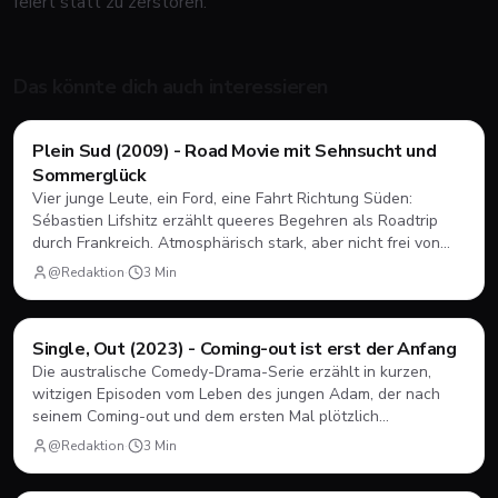
feiert statt zu zerstören.
Das könnte dich auch interessieren
Filme & Serien
Plein Sud (2009) - Road Movie mit Sehnsucht und
Sommerglück
Vier junge Leute, ein Ford, eine Fahrt Richtung Süden:
Sébastien Lifshitz erzählt queeres Begehren als Roadtrip
durch Frankreich. Atmosphärisch stark, aber nicht frei von
Längen.
@Redaktion
·
3
Min
Filme & Serien
Single, Out (2023) - Coming-out ist erst der Anfang
Die australische Comedy-Drama-Serie erzählt in kurzen,
witzigen Episoden vom Leben des jungen Adam, der nach
seinem Coming-out und dem ersten Mal plötzlich
herausfinden muss, wie Dating, Freundschaft und Familie
@Redaktion
·
3
Min
unter neuen Vorzeichen funktionieren.