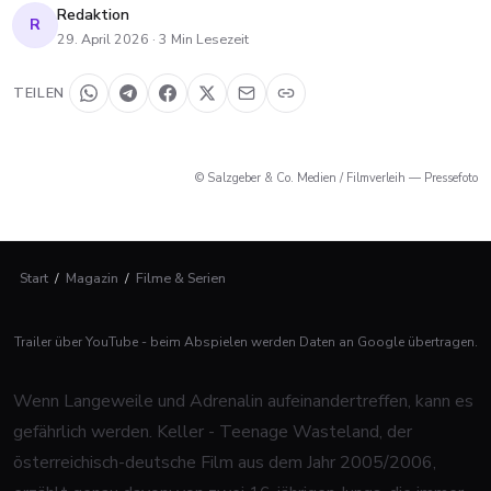
Redaktion
R
29. April 2026
·
3
Min Lesezeit
TEILEN
© Salzgeber & Co. Medien / Filmverleih — Pressefoto
Start
/
Magazin
/
Filme & Serien
Trailer über YouTube - beim Abspielen werden Daten an Google übertragen.
Wenn Langeweile und Adrenalin aufeinandertreffen, kann es
gefährlich werden.
Keller - Teenage Wasteland
, der
österreichisch-deutsche Film aus dem Jahr 2005/2006,