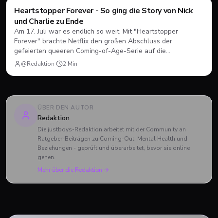
Filme & Serien
Heartstopper Forever - So ging die Story von Nick
und Charlie zu Ende
Am 17. Juli war es endlich so weit. Mit "Heartstopper
Forever" brachte Netflix den großen Abschluss der
gefeierten queeren Coming-of-Age-Serie auf die
Bildschirme. Statt einer vierten Staffel gab es diesmal einen
@Redaktion
·
2
Min
abendfüllenden Spielfilm. Wir blicken zurück, wie sich Nick
und Charlie verabschiedet haben und was das große Finale
zu bieten hatte.
ÜBER DEN AUTOR
Redaktion
Die justboys-Redaktion arbeitet mit der Community an
Ratgeber-Beiträgen zu Coming-Out, Mental Health und
Beziehungen - geprüft und überarbeitet, bevor sie online
gehen.
Mehr über die Redaktion →