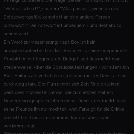
Farleigh zu bleiben. Die Frage, die der Film aufwirft, ist nicht
"Wer ist schuld?", sondern "Was passiert, wenn du dein
Selbstwertgefühl komplett an eine andere Person
outsourct?" Die Antwort ist unbequem - und deshalb so
sehenswert.
Ein Wort zur Inszenierung:
Kept Boy
ist kein
hochglanzpoliertes Netflix-Drama. Es ist eine Independent-
Produktion mit begrenztem Budget, und das merkt man
stellenweise. Aber die Schauspielleistungen - vor allem Jon
Paul Phillips als verletzlicher, desorientierter Dennis - sind
durchweg stark. Der Film nimmt sich Zeit für die kleinen,
peinlichen Momente: Dennis, der zum ersten Mal ein
Bewerbungsgespräch führen muss. Dennis, der merkt, dass
seine Freunde ihn nur mochten, weil Farleigh für die Drinks
bezahlt hat. Das ist nicht immer komfortabel, aber
verdammt real.