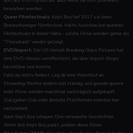
dort als VOD-Option auf, auch wenn sie nicht prominent
beworben werden.
Queer Filmfestivals:
Kept Boy
lief 2017 u.a. beim
Braunschweiger Filmfestival. Halte Ausschau bei queeren
Filmfestivals in deiner Nähe - solche Filme werden gerne als
"Throwback" wieder gezeigt.
DVD/Import:
Der US-Verleih Breaking Glass Pictures hat
eine DVD-Version veröffentlicht, die über Import-Shops
bestellbar sein könnte.
Falls du nichts findest: Leg dir eine Watchlist an -
Streaming-Rechte ändern sich ständig, und gerade queere
Indie-Filme werden manchmal nachträglich aufgekauft
(Salzgeber Club oder ähnliche Plattformen könnten hier
nachziehen).
Nach Kept Boy schauen: Drei verwandte Geschichten
Wenn dich
Kept Boy
packt, probier diese Filme: