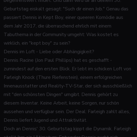
begehrenswert findet. Und dann wird dir an deinem 30.
Geburtstag eiskalt gesagt: "Such dir einen Job." Genau das
passiert Dennis in
Kept Boy
, einer queeren Komödie aus
dem Jahr 2017, die überraschend ehrlich mit einem
Tabuthema in der Community umgeht: Was kostet es
wirklich, ein "kept boy" zu sein?
Dennis im Loft - Liebe oder Abhängigkeit?
Dennis Racine (Jon Paul Phillips) hat es geschafft -
zumindest auf den ersten Blick. Er lebt im schicken Loft von
Farleigh Knock (Thure Riefenstein), einem erfolgreichen
Innenausstatter und Reality-TV-Star, der sich ausschließlich
mit "den schönsten Dingen" umgibt. Dennis gehört zu
diesem Inventar. Keine Arbeit, keine Sorgen, nur schön
aussehen und verfügbar sein. Der Deal: Farleigh zahlt alles,
Dennis liefert Jugend und Attraktivität.
Doch an Dennis' 30. Geburtstag kippt die Dynamik. Farleigh