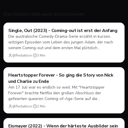
Das könnte dich auch interessieren
Filme & Serien
Single, Out (2023) - Coming-out ist erst der Anfang
Die australische Comedy-Drama-Serie erzählt in kurzen,
witzigen Episoden vom Leben des jungen Adam, der nach
seinem Coming-out und dem ersten Mal plötzlich
herausfinden muss, wie Dating, Freundschaft und Familie
@Redaktion
·
3
Min
unter neuen Vorzeichen funktionieren.
Filme & Serien
Heartstopper Forever - So ging die Story von Nick
und Charlie zu Ende
Am 17. Juli war es endlich so weit. Mit "Heartstopper
Forever" brachte Netflix den großen Abschluss der
gefeierten queeren Coming-of-Age-Serie auf die
Bildschirme. Statt einer vierten Staffel gab es diesmal einen
@Redaktion
·
2
Min
abendfüllenden Spielfilm. Wir blicken zurück, wie sich Nick
und Charlie verabschiedet haben und was das große Finale
zu bieten hatte.
Filme & Serien
Eismayer (2022) - Wenn der härteste Ausbilder sein