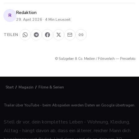
Redaktion
R
29. April 2026
·
4
Min Lesezeit
TEILEN
© Salzgeber & Co. Medien / Filmverleih — Pressefoto
Start
/
Magazin
/
Filme & Serien
Trailer über YouTube - beim Abspielen werden Daten an Google übertragen.
Stell dir vor, dein komplettes Leben - Wohnung, Kleidung,
Alltag - hängt davon ab, dass ein älterer, reicher Mann dich