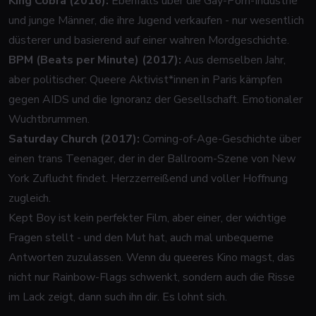
King Cobra (2016):
Ebenfalls über die Gay-Porn-Industrie
und junge Männer, die ihre Jugend verkaufen - nur wesentlich
düsterer und basierend auf einer wahren Mordgeschichte.
BPM (Beats per Minute) (2017):
Aus demselben Jahr,
aber politischer: Queere Aktivist*innen in Paris kämpfen
gegen AIDS und die Ignoranz der Gesellschaft. Emotionaler
Wuchtbrummen.
Saturday Church (2017):
Coming-of-Age-Geschichte über
einen trans Teenager, der in der Ballroom-Szene von New
York Zuflucht findet. Herzzerreißend und voller Hoffnung
zugleich.
Kept Boy
ist kein perfekter Film, aber einer, der wichtige
Fragen stellt - und den Mut hat, auch mal unbequeme
Antworten zuzulassen. Wenn du queeres Kino magst, das
nicht nur Rainbow-Flags schwenkt, sondern auch die Risse
im Lack zeigt, dann such ihn dir. Es lohnt sich.