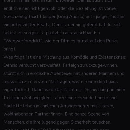
stellt ihm ein Ultimatum: Entweder Dennis sucht sich
endlich einen richtigen Job, oder die Beziehung ist vorbei.
Gleichzeitig taucht Jasper (Greg Audino) auf - jünger, frischer,
ein potenzieller Ersatz. Dennis, der nie gelernt hat, für sich
selbst zu sorgen, ist plötzlich austauschbar. Ein
"Wegwerfprodukt", wie der Film es brutal auf den Punkt
bringt.
Was folgt, ist eine Mischung aus Komödie und Existenzkrise:
Dennis versucht verzweifelt, Farleigh zurückzugewinnen,
stürzt sich in erotische Abenteuer mit anderen Männern und
muss sich zum ersten Mal fragen, wer er ohne den Luxus
eigentlich ist. Dabei wird klar: Nicht nur Dennis hängt in einer
toxischen Abhängigkeit - auch seine Freunde Lonnie und
Paulette leben in ähnlichen Arrangements mit älteren,
wohlhabenden Partner*innen. Eine ganze Szene von
Menschen, die ihre Jugend gegen Sicherheit tauschen.