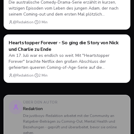
Die australische Comedy-Drama-Serie erzählt in kurzen,
witzigen Episoden vom Leben des jungen Adam, der nach
seinem Coming-out und dem ersten Mal plötzlich
herausfinden muss, wie Dating, Freundschaft und Familie
@Redaktion
·
3
Min
unter neuen Vorzeichen funktionieren.
Filme & Serien
Heartstopper Forever - So ging die Story von Nick
und Charlie zu Ende
Am 17. Juli war es endlich so weit. Mit "Heartstopper
Forever" brachte Netflix den großen Abschluss der
gefeierten queeren Coming-of-Age-Serie auf die
Bildschirme. Statt einer vierten Staffel gab es diesmal einen
@Redaktion
·
2
Min
abendfüllenden Spielfilm. Wir blicken zurück, wie sich Nick
und Charlie verabschiedet haben und was das große Finale
zu bieten hatte.
ÜBER DEN AUTOR
Redaktion
Die justboys-Redaktion arbeitet mit der Community an
Ratgeber-Beiträgen zu Coming-Out, Mental Health und
Beziehungen - geprüft und überarbeitet, bevor sie online
gehen.