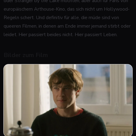
oder
Stranger by the Lake
mochten, aber auch für Fans von
europäischem Arthouse-Kino, das sich nicht um Hollywood-
Regeln schert. Und definitiv für alle, die müde sind von
queeren Filmen, in denen am Ende immer jemand stirbt oder
leidet. Hier passiert beides nicht. Hier passiert Leben.
Bilder zum Film