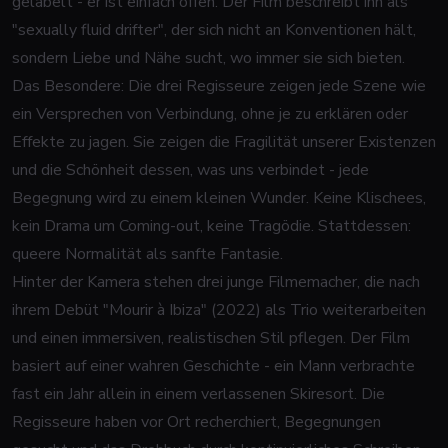
gelabelt - er
ist
einfach offen. Der Film beschreibt ihn als
"sexually fluid drifter", der sich nicht an Konventionen hält,
sondern Liebe und Nähe sucht, wo immer sie sich bieten.
Das Besondere: Die drei Regisseure zeigen jede Szene wie
ein Versprechen von Verbindung, ohne je zu erklären oder
Effekte zu jagen. Sie zeigen die Fragilität unserer Existenzen
und die Schönheit dessen, was uns verbindet - jede
Begegnung wird zu einem kleinen Wunder. Keine Klischees,
kein Drama um Coming-out, keine Tragödie. Stattdessen:
queere Normalität als sanfte Fantasie.
Hinter der Kamera stehen drei junge Filmemacher, die nach
ihrem Debüt "Mourir à Ibiza" (2022) als Trio weiterarbeiten
und einen immersiven, realistischen Stil pflegen. Der Film
basiert auf einer wahren Geschichte - ein Mann verbrachte
fast ein Jahr allein in einem verlassenen Skiresort. Die
Regisseure haben vor Ort recherchiert, Begegnungen