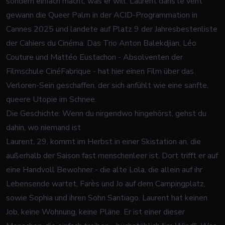
sondern einfach macht, was er will. Laurent dans le vent
gewann die Queer Palm in der ACID-Programmation in
Cannes 2025 und landete auf Platz 9 der Jahresbestenliste
der Cahiers du Cinéma. Das Trio Anton Balekdjian, Léo
Couture und Mattéo Eustachon - Absolventen der
Filmschule CinéFabrique - hat hier einen Film über das
Verloren-Sein geschaffen, der sich anfühlt wie eine sanfte,
queere Utopie im Schnee.
Die Geschichte: Wenn du nirgendwo hingehörst, gehst du
dahin, wo niemand ist
Laurent, 29, kommt im Herbst in einer Skistation an, die
außerhalb der Saison fast menschenleer ist. Dort trifft er auf
eine Handvoll Bewohner - die alte Lola, die allein auf ihr
Lebensende wartet, Farès und Jo auf dem Campingplatz,
sowie Sophia und ihren Sohn Santiago. Laurent hat keinen
Job, keine Wohnung, keine Pläne. Er ist einer dieser