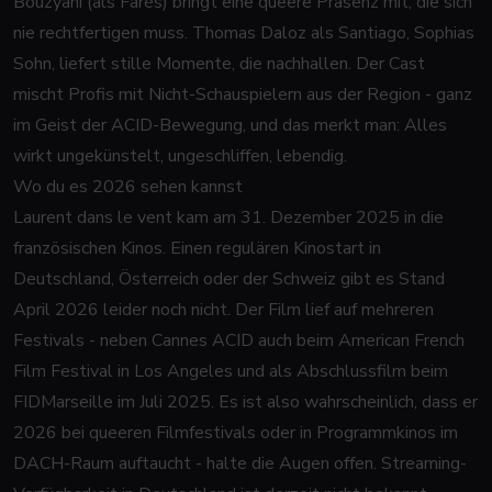
Bouzyani (als Farès) bringt eine queere Präsenz mit, die sich
nie rechtfertigen muss. Thomas Daloz als Santiago, Sophias
Sohn, liefert stille Momente, die nachhallen. Der Cast
mischt Profis mit Nicht-Schauspielern aus der Region - ganz
im Geist der ACID-Bewegung, und das merkt man: Alles
wirkt ungekünstelt, ungeschliffen, lebendig.
Wo du es 2026 sehen kannst
Laurent dans le vent kam am 31. Dezember 2025 in die
französischen Kinos. Einen regulären Kinostart in
Deutschland, Österreich oder der Schweiz gibt es Stand
April 2026 leider noch nicht. Der Film lief auf mehreren
Festivals - neben Cannes ACID auch beim American French
Film Festival in Los Angeles und als Abschlussfilm beim
FIDMarseille im Juli 2025. Es ist also wahrscheinlich, dass er
2026 bei queeren Filmfestivals oder in Programmkinos im
DACH-Raum auftaucht - halte die Augen offen. Streaming-