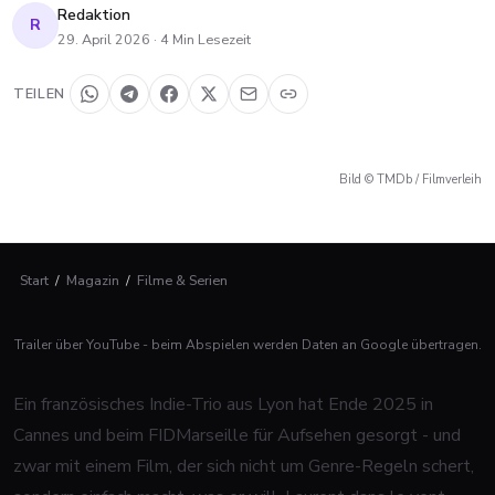
Redaktion
R
29. April 2026
·
4
Min Lesezeit
TEILEN
Bild © TMDb / Filmverleih
Start
/
Magazin
/
Filme & Serien
Trailer über YouTube - beim Abspielen werden Daten an Google übertragen.
Ein französisches Indie-Trio aus Lyon hat Ende 2025 in
Cannes und beim FIDMarseille für Aufsehen gesorgt - und
zwar mit einem Film, der sich nicht um Genre-Regeln schert,