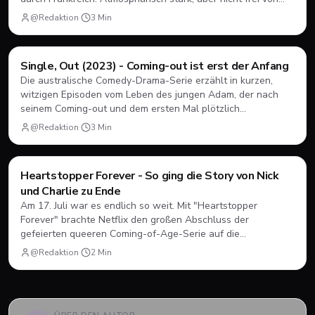
Längen.
@Redaktion
·
3
Min
Filme & Serien
Single, Out (2023) - Coming-out ist erst der Anfang
Die australische Comedy-Drama-Serie erzählt in kurzen,
witzigen Episoden vom Leben des jungen Adam, der nach
seinem Coming-out und dem ersten Mal plötzlich
herausfinden muss, wie Dating, Freundschaft und Familie
@Redaktion
·
3
Min
unter neuen Vorzeichen funktionieren.
Filme & Serien
Heartstopper Forever - So ging die Story von Nick
und Charlie zu Ende
Am 17. Juli war es endlich so weit. Mit "Heartstopper
Forever" brachte Netflix den großen Abschluss der
gefeierten queeren Coming-of-Age-Serie auf die
Bildschirme. Statt einer vierten Staffel gab es diesmal einen
@Redaktion
·
2
Min
abendfüllenden Spielfilm. Wir blicken zurück, wie sich Nick
und Charlie verabschiedet haben und was das große Finale
zu bieten hatte.