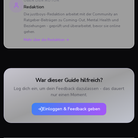
ÜBER DEN AUTOR
Redaktion
Die justboys-Redaktion arbeitet mit der Community an
Ratgeber-Beiträgen zu Coming-Out, Mental Health und
Beziehungen - geprüft und überarbeitet, bevor sie online
gehen.
Mehr über die Redaktion →
War dieser Guide hilfreich?
Log dich ein, um dein Feedback dazulassen - das dauert
nur einen Moment.
Einloggen & Feedback geben