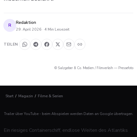
Redaktion
R
29. April 2026
·
4
Min Lesezeit
TEILEN
© Salzgeber & Co. Medien / Filmverleih — Pressefoto
Start
/
Magazin
/
Filme & Serien
Trailer über YouTube - beim Abspielen werden Daten an Google übertragen.
Ein riesiges Containerschiff, endlose Weiten des Atlantiks