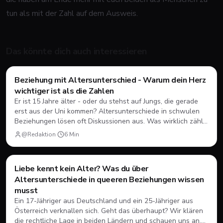
tun als mit der Zahl auf dem Ausweis.
Das könnte dich auch interessieren
Beziehung mit Altersunterschied - Warum dein Herz
Dating
💘
wichtiger ist als die Zahlen
Er ist 15 Jahre älter - oder du stehst auf Jungs, die gerade
erst aus der Uni kommen? Altersunterschiede in schwulen
Beziehungen lösen oft Diskussionen aus. Was wirklich zählt,
damit es funktioniert.
@Redaktion
·
6
Min
Ratgeber
Liebe kennt kein Alter? Was du über
Altersunterschiede in queeren Beziehungen wissen
musst
Ein 17-Jähriger aus Deutschland und ein 25-Jähriger aus
Österreich verknallen sich. Geht das überhaupt? Wir klären
die rechtliche Lage in beiden Ländern und schauen uns an,