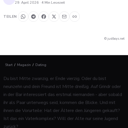
29. April 2026
·
4
Min Lesezeit
TEILEN
© justboys.net
Start
/
Magazin
/
Dating
Du bist Mitte zwanzig, er Ende vierzig. Oder du bist
neunzehn und dein Freund ist Mitte dreißig. Auf Grindr oder
in der Bar interessiert das erstmal niemanden - aber sobald
ihr als Paar unterwegs seid, kommen die Blicke. Und mit
ihnen die Vorurteile: Hat der Ältere den Jüngeren gekauft?
Ist das ein Vaterkomplex? Will der Alte nur seine Jugend
zurück?