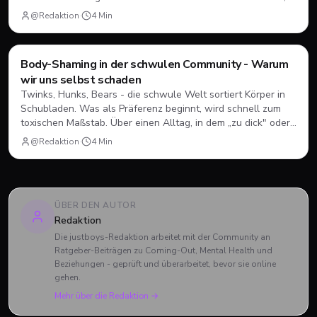
worauf es bei einem größeren Altersunterschied wirklich
@Redaktion
·
4
Min
ankommt.
Mental Health
Body-Shaming in der schwulen Community - Warum
wir uns selbst schaden
Twinks, Hunks, Bears - die schwule Welt sortiert Körper in
Schubladen. Was als Präferenz beginnt, wird schnell zum
toxischen Maßstab. Über einen Alltag, in dem „zu dick" oder
„zu alt" keine Seltenheit sind.
@Redaktion
·
4
Min
ÜBER DEN AUTOR
Redaktion
Die justboys-Redaktion arbeitet mit der Community an
Ratgeber-Beiträgen zu Coming-Out, Mental Health und
Beziehungen - geprüft und überarbeitet, bevor sie online
gehen.
Mehr über die Redaktion →