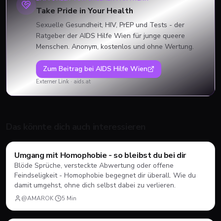
Take Pride in Your Health
Sexuelle Gesundheit, HIV, PrEP und Tests - der
Ratgeber der AIDS Hilfe Wien für junge queere
Menschen. Anonym, kostenlos und ohne Wertung.
Zum Beitrag bei
AIDS Hilfe Wien
Externer Link ·
aids.at
Das könnte dich auch interessieren
Mental Health
Umgang mit Homophobie - so bleibst du bei dir
Blöde Sprüche, versteckte Abwertung oder offene
Feindseligkeit - Homophobie begegnet dir überall. Wie du
damit umgehst, ohne dich selbst dabei zu verlieren.
@AMAROK
·
5
Min