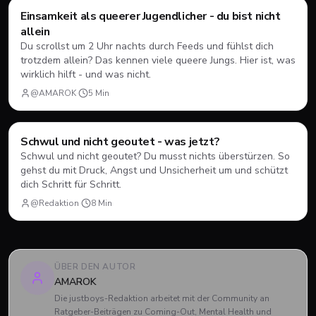
Mental Health
Einsamkeit als queerer Jugendlicher - du bist nicht
allein
Du scrollst um 2 Uhr nachts durch Feeds und fühlst dich
trotzdem allein? Das kennen viele queere Jungs. Hier ist, was
wirklich hilft - und was nicht.
@AMAROK
·
5
Min
Ratgeber
Schwul und nicht geoutet - was jetzt?
Schwul und nicht geoutet? Du musst nichts überstürzen. So
gehst du mit Druck, Angst und Unsicherheit um und schützt
dich Schritt für Schritt.
@Redaktion
·
8
Min
ÜBER DEN AUTOR
AMAROK
Die justboys-Redaktion arbeitet mit der Community an
Ratgeber-Beiträgen zu Coming-Out, Mental Health und