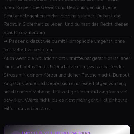
rufen. Körperliche Gewalt und Bedrohungen sind keine
Schulangelegenheit mehr - sie sind strafbar. Du hast das
Recht, in Sicherheit zu leben. Und du hast das Recht, diesen
Schutz einzufordern.
➜
Passend dazu:
wie du mit Homophobie umgehst, ohne
dich selbst zu verlieren
Auch wenn die Situation nicht unmittelbar gefährlich ist, aber
chronisch belastend: Unterschätze nicht, was anhaltender
Stress mit deinem Körper und deiner Psyche macht. Burnout,
Angstzustände und Depression sind reale Folgen von lang
anhaltendem Mobbing. Frühzeitige Unterstützung kann viel
bewirken. Warte nicht, bis es nicht mehr geht. Hol dir heute
Hilfe - du verdienst es.
EMPFOHLEN VON UNSEREN PARTNERN