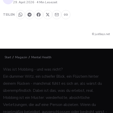
29. April 2026
·
4
Min Lesezeit
TEILEN
© justboys.net
Start
/
Magazin
/
Mental Health
Was ist Mobbing - und was nicht?
Ein dummer Witz, ein schiefer Blick, ein Flüstern hinter
deinem Rücken - manchmal fühlt es sich an, als wärst du
überempfindlich. Dabei ist das, was du erlebst, real.
Mobbing ist ein Muster: wiederholte, absichtliche
Verletzungen, die auf eine Person abzielen. Wenn du
regelmäßig beleidigt, ausgeschlossen oder bedroht wirst -