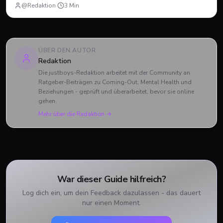
sein.
@Redaktion
·
3
Min
ÜBER DEN AUTOR
Redaktion
Die justboys-Redaktion arbeitet mit der Community an
Ratgeber-Beiträgen zu Coming-Out, Mental Health und
Beziehungen - geprüft und überarbeitet, bevor sie online
gehen.
Mehr über die Redaktion →
War dieser Guide hilfreich?
Log dich ein, um dein Feedback dazulassen - das dauert
nur einen Moment.