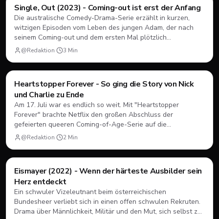
Filme & Serien
Single, Out (2023) - Coming-out ist erst der Anfang
Die australische Comedy-Drama-Serie erzählt in kurzen,
witzigen Episoden vom Leben des jungen Adam, der nach
seinem Coming-out und dem ersten Mal plötzlich
herausfinden muss, wie Dating, Freundschaft und Familie
@Redaktion
·
3
Min
unter neuen Vorzeichen funktionieren.
Filme & Serien
Heartstopper Forever - So ging die Story von Nick
und Charlie zu Ende
Am 17. Juli war es endlich so weit. Mit "Heartstopper
Forever" brachte Netflix den großen Abschluss der
gefeierten queeren Coming-of-Age-Serie auf die
Bildschirme. Statt einer vierten Staffel gab es diesmal einen
@Redaktion
·
2
Min
abendfüllenden Spielfilm. Wir blicken zurück, wie sich Nick
und Charlie verabschiedet haben und was das große Finale
zu bieten hatte.
Filme & Serien
Eismayer (2022) - Wenn der härteste Ausbilder sein
Herz entdeckt
Ein schwuler Vizeleutnant beim österreichischen
Bundesheer verliebt sich in einen offen schwulen Rekruten.
Drama über Männlichkeit, Militär und den Mut, sich selbst zu