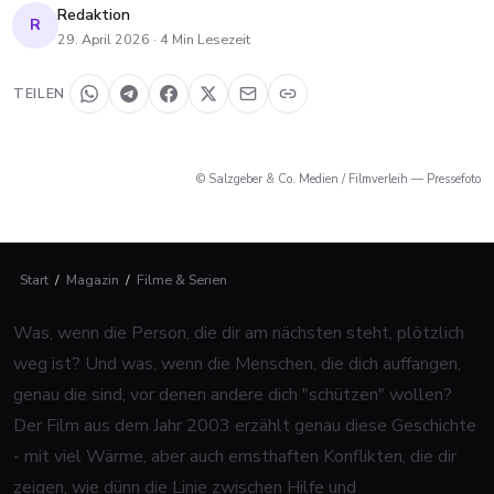
Redaktion
R
29. April 2026
·
4
Min Lesezeit
TEILEN
© Salzgeber & Co. Medien / Filmverleih — Pressefoto
Start
/
Magazin
/
Filme & Serien
Was, wenn die Person, die dir am nächsten steht, plötzlich
weg ist? Und was, wenn die Menschen, die dich auffangen,
genau die sind, vor denen andere dich "schützen" wollen?
Der Film aus dem Jahr 2003 erzählt genau diese Geschichte
- mit viel Wärme, aber auch ernsthaften Konflikten, die dir
zeigen, wie dünn die Linie zwischen Hilfe und