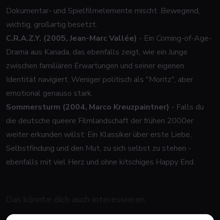
Dokumentar- und Spielfilmelemente mischt. Bewegend,
wichtig, großartig besetzt.
C.R.A.Z.Y. (2005, Jean-Marc Vallée)
- Ein Coming-of-Age-
Drama aus Kanada, das ebenfalls zeigt, wie ein Junge
zwischen familiären Erwartungen und seiner eigenen
Identität navigiert. Weniger politisch als "Moritz", aber
emotional genauso stark.
Sommersturm (2004, Marco Kreuzpaintner)
- Falls du
die deutsche queere Filmlandschaft der frühen 2000er
weiter erkunden willst: Ein Klassiker über erste Liebe,
Selbstfindung und den Mut, zu sich selbst zu stehen -
ebenfalls mit viel Herz und ohne kitschiges Happy End.
Das könnte dich auch interessieren