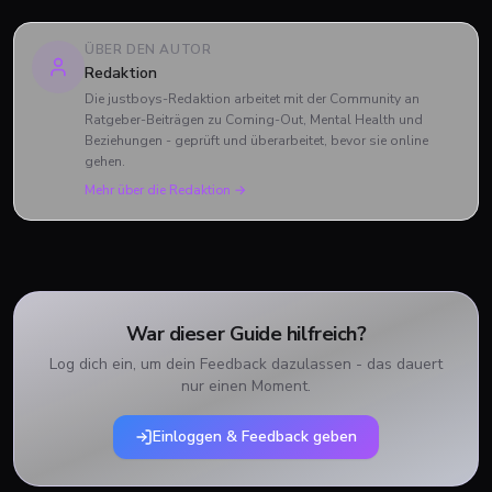
ÜBER DEN AUTOR
Redaktion
Die justboys-Redaktion arbeitet mit der Community an
Ratgeber-Beiträgen zu Coming-Out, Mental Health und
Beziehungen - geprüft und überarbeitet, bevor sie online
gehen.
Mehr über die Redaktion →
War dieser Guide hilfreich?
Log dich ein, um dein Feedback dazulassen - das dauert
nur einen Moment.
Einloggen & Feedback geben