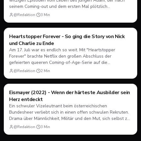
witzigen Episoden vom Leben des jungen Adam, der nach
seinem Coming-out und dem ersten Mal plötzlich
herausfinden muss, wie Dating, Freundschaft und Familie
@Redaktion
·
3
Min
unter neuen Vorzeichen funktionieren.
Filme & Serien
Heartstopper Forever - So ging die Story von Nick
und Charlie zu Ende
Am 17. Juli war es endlich so weit. Mit "Heartstopper
Forever" brachte Netflix den großen Abschluss der
gefeierten queeren Coming-of-Age-Serie auf die
Bildschirme. Statt einer vierten Staffel gab es diesmal einen
@Redaktion
·
2
Min
abendfüllenden Spielfilm. Wir blicken zurück, wie sich Nick
und Charlie verabschiedet haben und was das große Finale
zu bieten hatte.
Filme & Serien
Eismayer (2022) - Wenn der härteste Ausbilder sein
Herz entdeckt
Ein schwuler Vizeleutnant beim österreichischen
Bundesheer verliebt sich in einen offen schwulen Rekruten.
Drama über Männlichkeit, Militär und den Mut, sich selbst zu
sein.
@Redaktion
·
3
Min