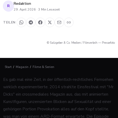
Redaktion
R
29. April 2026
·
3
Min Lesezeit
TEILEN
© Salzgeber & Co. Medien / Filmverleih — Pressefoto
Start
/
Magazin
/
Filme & Serien
Es gab mal eine Zeit, in der öffentlich-rechtliches Fernsehen
wirklich experimentierte. 2014 strahlte Einsfestival mit "Mr.
Dicks" ein crossmediales Magazin aus, das mit animierten
Kunstfiguren, unzensierten Blicken auf Sexualität und einer
gehörigen Portion Provokation alles auf den Kopf stellte,
was man von einem ARD-Format erwartete. Die Episode