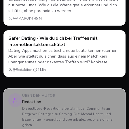
nur nette Jungs. Wie du die Warnsignale erkennst und dich
schützt, ohne paranoid zu werden.
@AMAROK
·
5
Min
Safer Dating - Wie du dich bei Treffen mit
Dating
💘
Internetkontakten schützt
Dating-Apps machen es leicht, neue Leute kennenzulernen.
Aber wie stellst du sicher, dass aus einem Match kein
unangenehmes oder riskantes Treffen wird? Konkrete
Schritte für mehr Sicherheit beim ersten Date.
@Redaktion
·
4
Min
ÜBER DEN AUTOR
Redaktion
Die justboys-Redaktion arbeitet mit der Community an
Ratgeber-Beiträgen zu Coming-Out, Mental Health und
Beziehungen - geprüft und überarbeitet, bevor sie online
gehen.