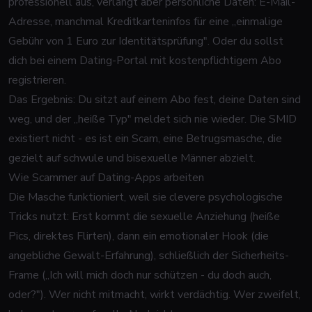
professionell aus, verlangt aber persönliche Daten: E-Mail-
Adresse, manchmal Kreditkarteninfos für eine „einmalige
Gebühr von 1 Euro zur Identitätsprüfung". Oder du sollst
dich bei einem Dating-Portal mit kostenpflichtigem Abo
registrieren.
Das Ergebnis: Du sitzt auf einem Abo fest, deine Daten sind
weg, und der „heiße Typ" meldet sich nie wieder. Die SMID
existiert nicht - es ist ein Scam, eine Betrugsmasche, die
gezielt auf schwule und bisexuelle Männer abzielt.
Wie Scammer auf Dating-Apps arbeiten
Die Masche funktioniert, weil sie clevere psychologische
Tricks nutzt: Erst kommt die sexuelle Anziehung (heiße
Pics, direktes Flirten), dann ein emotionaler Hook (die
angebliche Gewalt-Erfahrung), schließlich der Sicherheits-
Frame („Ich will mich doch nur schützen - du doch auch,
oder?"). Wer nicht mitmacht, wirkt verdächtig. Wer zweifelt,