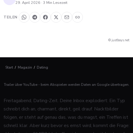
29. April 2026
·
3
Min Lesezeit
TEILEN
© justboys.net
Start
/
Magazin
/
Dating
Trailer über YouTube - beim Abspielen werden Daten an Google übertragen.
Freitagabend, Dating-Zeit. Deine Inbox explodiert: Ein Typ
schreibt dich an, charmant, direkt, geil drauf. Nacktbilder
folgen, er steht auf genau das, was du magst, ein Treffen ist
schnell klar. Aber kurz bevor es ernst wird, kommt die Frage: