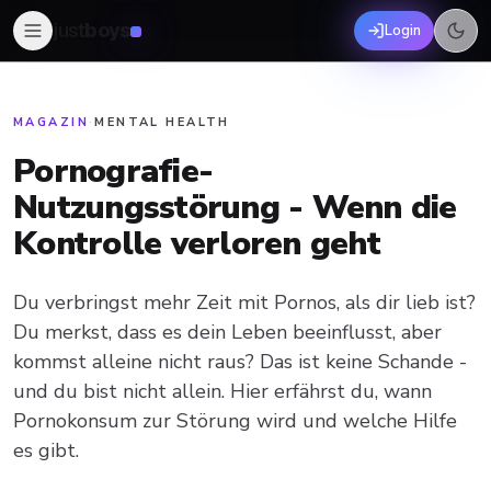
just
boys
Login
MAGAZIN
·
MENTAL HEALTH
Pornografie-
Nutzungsstörung - Wenn die
Kontrolle verloren geht
Du verbringst mehr Zeit mit Pornos, als dir lieb ist?
Du merkst, dass es dein Leben beeinflusst, aber
kommst alleine nicht raus? Das ist keine Schande -
und du bist nicht allein. Hier erfährst du, wann
Pornokonsum zur Störung wird und welche Hilfe
es gibt.