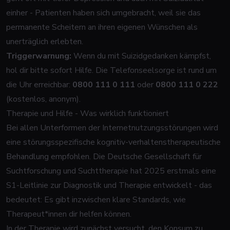
einher - Patienten haben sich umgebracht, weil sie das
permanente Scheitern an ihren eigenen Wünschen als
unerträglich erlebten.
Triggerwarnung:
Wenn du mit Suizidgedanken kämpfst,
hol dir bitte sofort Hilfe. Die Telefonseelsorge ist rund um
die Uhr erreichbar:
0800 111 0 111
oder
0800 111 0 222
(kostenlos, anonym).
Therapie und Hilfe - Was wirklich funktioniert
Bei allen Unterformen der Internetnutzungsstörungen wird
eine störungsspezifische kognitiv-verhaltenstherapeutische
Behandlung empfohlen. Die Deutsche Gesellschaft für
Suchtforschung und Suchttherapie hat 2025 erstmals eine
S1-Leitlinie zur Diagnostik und Therapie entwickelt - das
bedeutet: Es gibt inzwischen klare Standards, wie
Therapeut*innen dir helfen können.
In der Therapie wird zunächst versucht, den Konsum zu