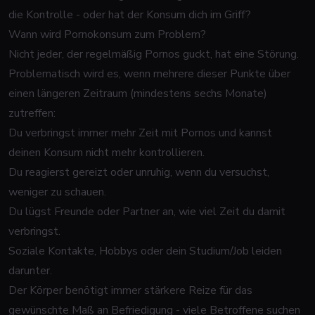
die Kontrolle - oder hat der Konsum dich im Griff?
Wann wird Pornokonsum zum Problem?
Nicht jeder, der regelmäßig Pornos guckt, hat eine Störung.
Problematisch wird es, wenn mehrere dieser Punkte über
einen längeren Zeitraum (mindestens sechs Monate)
zutreffen:
Du verbringst immer mehr Zeit mit Pornos und kannst
deinen Konsum nicht mehr kontrollieren.
Du reagierst gereizt oder unruhig, wenn du versuchst,
weniger zu schauen.
Du lügst Freunde oder Partner an, wie viel Zeit du damit
verbringst.
Soziale Kontakte, Hobbys oder dein Studium/Job leiden
darunter.
Der Körper benötigt immer stärkere Reize für das
gewünschte Maß an Befriedigung - viele Betroffene suchen