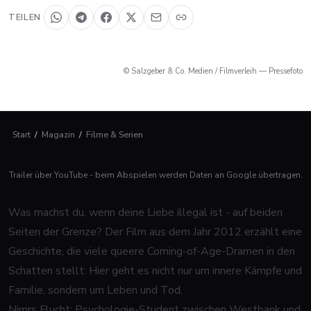
TEILEN
© Salzgeber & Co. Medien / Filmverleih — Pressefoto
Start
/
Magazin
/
Filme & Serien
Trailer über YouTube - beim Abspielen werden Daten an Google übertragen.
Was machst du, wenn deine Liebe illegal ist - auf beiden
Seiten der Grenze? Der Film aus dem Jahr 2012 erzählt eine
Geschichte, die viele queere Coming-of-Age-Dramen in den
Schatten stellt: Hier geht es nicht nur um innere Kämpfe und
Familie, sondern um Leben und Tod.
Nimrs Flucht: Psychologie-Student zwischen Westbank und