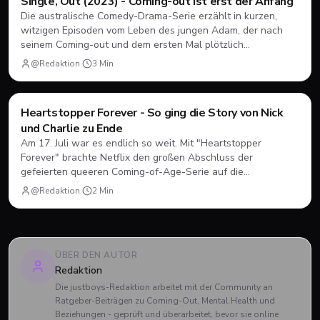
Single, Out (2023) - Coming-out ist erst der Anfang
Die australische Comedy-Drama-Serie erzählt in kurzen,
witzigen Episoden vom Leben des jungen Adam, der nach
seinem Coming-out und dem ersten Mal plötzlich
herausfinden muss, wie Dating, Freundschaft und Familie
@Redaktion
·
3
Min
unter neuen Vorzeichen funktionieren.
Filme & Serien
Heartstopper Forever - So ging die Story von Nick
und Charlie zu Ende
Am 17. Juli war es endlich so weit. Mit "Heartstopper
Forever" brachte Netflix den großen Abschluss der
gefeierten queeren Coming-of-Age-Serie auf die
Bildschirme. Statt einer vierten Staffel gab es diesmal einen
@Redaktion
·
2
Min
abendfüllenden Spielfilm. Wir blicken zurück, wie sich Nick
und Charlie verabschiedet haben und was das große Finale
zu bieten hatte.
ÜBER DEN AUTOR
Redaktion
Die justboys-Redaktion arbeitet mit der Community an
Ratgeber-Beiträgen zu Coming-Out, Mental Health und
Beziehungen - geprüft und überarbeitet, bevor sie online