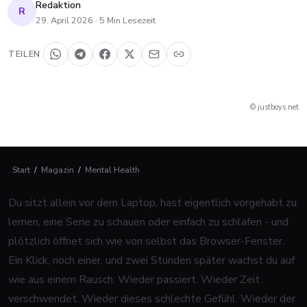
Redaktion
R
29. April 2026
·
5
Min Lesezeit
TEILEN
© justboys.net
Start
/
Magazin
/
Mental Health
Du sitzt allein vor dem Laptop, hast eigentlich vorgehabt zu
lernen, eine Serie zu schauen oder einfach zu schlafen - und
plötzlich öffnet sich wie von selbst das Browser-Fenster.
Ein Klick, noch einer, und zwei Stunden später wachst du auf
wie aus einem Rausch: Wieder passiert. Wieder Zeit
verschwendet. Wieder dieses schlechte Gefühl. Wieder der