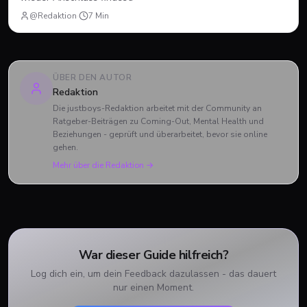
@Redaktion
·
7
Min
ÜBER DEN AUTOR
Redaktion
Die justboys-Redaktion arbeitet mit der Community an
Ratgeber-Beiträgen zu Coming-Out, Mental Health und
Beziehungen - geprüft und überarbeitet, bevor sie online
gehen.
Mehr über die Redaktion →
War dieser Guide hilfreich?
Log dich ein, um dein Feedback dazulassen - das dauert
nur einen Moment.