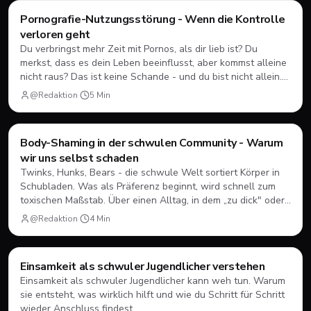
Mental Health
Pornografie-Nutzungsstörung - Wenn die Kontrolle
verloren geht
Du verbringst mehr Zeit mit Pornos, als dir lieb ist? Du
merkst, dass es dein Leben beeinflusst, aber kommst alleine
nicht raus? Das ist keine Schande - und du bist nicht allein.
Hier erfährst du, wann Pornokonsum zur Störung wird und
@Redaktion
·
5
Min
welche Hilfe es gibt.
Mental Health
Body-Shaming in der schwulen Community - Warum
wir uns selbst schaden
Twinks, Hunks, Bears - die schwule Welt sortiert Körper in
Schubladen. Was als Präferenz beginnt, wird schnell zum
toxischen Maßstab. Über einen Alltag, in dem „zu dick" oder
„zu alt" keine Seltenheit sind.
@Redaktion
·
4
Min
Mental Health
Einsamkeit als schwuler Jugendlicher verstehen
Einsamkeit als schwuler Jugendlicher kann weh tun. Warum
sie entsteht, was wirklich hilft und wie du Schritt für Schritt
wieder Anschluss findest.