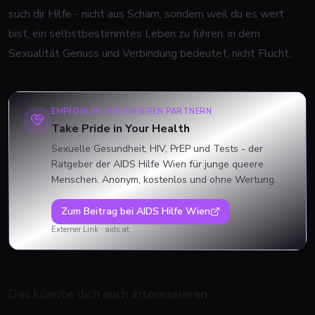
such dir Hilfe - nicht aus Scham, sondern weil du es wert
bist, ein selbstbestimmtes Leben zu führen, in dem
Sexualität Genuss und Verbindung bedeutet, nicht Flucht.
EMPFOHLEN VON UNSEREN PARTNERN
Take Pride in Your Health
Sexuelle Gesundheit, HIV, PrEP und Tests - der
Ratgeber der AIDS Hilfe Wien für junge queere
Menschen. Anonym, kostenlos und ohne Wertung.
Zum Beitrag bei
AIDS Hilfe Wien
Externer Link ·
aids.at
Das könnte dich auch interessieren