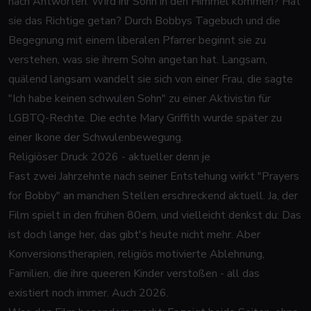
nach Antworten. Wird ihr Sohn in den Himmel kommen? Hat
sie das Richtige getan? Durch Bobbys Tagebuch und die
Begegnung mit einem liberalen Pfarrer beginnt sie zu
verstehen, was sie ihrem Sohn angetan hat. Langsam,
quälend langsam wandelt sie sich von einer Frau, die sagte
"Ich habe keinen schwulen Sohn" zu einer Aktivistin für
LGBTQ-Rechte. Die echte Mary Griffith wurde später zu
einer Ikone der Schwulenbewegung.
Religiöser Druck 2026 - aktueller denn je
Fast zwei Jahrzehnte nach seiner Entstehung wirkt "Prayers
for Bobby" an manchen Stellen erschreckend aktuell. Ja, der
Film spielt in den frühen 80ern, und vielleicht denkst du: Das
ist doch lange her, das gibt's heute nicht mehr. Aber
Konversionstherapien, religiös motivierte Ablehnung,
Familien, die ihre queeren Kinder verstoßen - all das
existiert noch immer. Auch 2026.