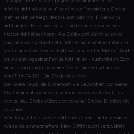
Therapie, betet, kämpft gegen seine Gefühle an. "Ich
möchte nicht schwul sein", sagt er zur Psychiaterin. Doch je
mehr er sich verbiegt, desto klarer wird ihm: Er kann sich
nicht ändern. Er ist, wer er ist. Und genau das kann seine
Mutter nicht akzeptieren. Als Bobby schließlich zu seiner
Cousine nach Portland zieht, hofft er auf ein neues Leben. Er
lernt einen Mann kennen, fühlt sich zum ersten Mal frei. Doch
die Ablehnung seiner Familie holt ihn ein - buchstäblich: Zum
Geburtstag schickt ihm seine Mutter eine Broschüre mit
dem Titel "AIDS - Die Strafe des Herrn".
Der innere Druck, die Einsamkeit, die Gewissheit, von seiner
Mutter niemals geliebt zu werden, wie er wirklich ist - es
wird zu viel. Bobby stürzt sich von einer Brücke. Er stirbt mit
20 Jahren.
Was folgt, ist die zweite Hälfte des Films - und in gewisser
Weise die schmerzhaftere. Mary Griffith sucht verzweifelt