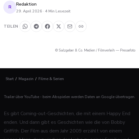
Redaktion
R
29. April 2026
·
4
Min Lesezeit
TEILEN
© Salzgeber & Co. Medien / Filmverleih — Pressefoto
Start
/
Magazin
/
Filme & Serien
Trailer über YouTube - beim Abspielen werden Daten an Google übertragen.
Es gibt Coming-out-Geschichten, die mit einem Happy End
enden. Und dann gibt es Geschichten wie die von Bobby
Griffith. Der Film aus dem Jahr 2009 erzählt von einem