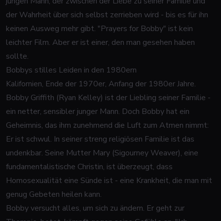
jungen Mann, der zwischen der Liebe zu seiner Familie und
der Wahrheit über sich selbst zerrieben wird - bis es für ihn
keinen Ausweg mehr gibt. "Prayers for Bobby" ist kein
leichter Film. Aber er ist einer, den man gesehen haben
sollte.
Bobbys stilles Leiden in den 1980ern
Kalifornien, Ende der 1970er, Anfang der 1980er Jahre.
Bobby Griffith (Ryan Kelley) ist der Liebling seiner Familie -
ein netter, sensibler junger Mann. Doch Bobby hat ein
Geheimnis, das ihm zunehmend die Luft zum Atmen nimmt:
Er ist schwul. In seiner streng religiösen Familie ist das
undenkbar. Seine Mutter Mary (Sigourney Weaver), eine
fundamentalistische Christin, ist überzeugt, dass
Homosexualität eine Sünde ist - eine Krankheit, die man mit
genug Gebeten heilen kann.
Bobby versucht alles, um sich zu ändern. Er geht zur