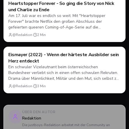
Filme & Serien
Heartstopper Forever - So ging die Story von Nick
und Charlie zu Ende
Am 17. Juli war es endlich so weit. Mit "Heartstopper
Forever" brachte Netflix den großen Abschluss der
gefeierten queeren Coming-of-Age-Serie auf die
Bildschirme. Statt einer vierten Staffel gab es diesmal einen
@Redaktion
·
2
Min
abendfüllenden Spielfilm. Wir blicken zurück, wie sich Nick
und Charlie verabschiedet haben und was das große Finale
zu bieten hatte.
Filme & Serien
Eismayer (2022) - Wenn der härteste Ausbilder sein
Herz entdeckt
Ein schwuler Vizeleutnant beim österreichischen
Bundesheer verliebt sich in einen offen schwulen Rekruten.
Drama über Männlichkeit, Militär und den Mut, sich selbst zu
sein.
@Redaktion
·
3
Min
ÜBER DEN AUTOR
Redaktion
Die justboys-Redaktion arbeitet mit der Community an