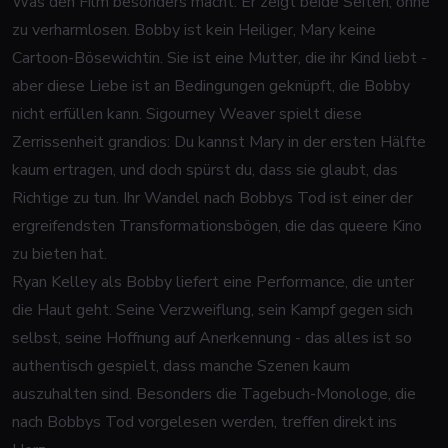
Was den Film besonders macht: Er zeigt beide Seiten, ohne
zu verharmlosen. Bobby ist kein Heiliger, Mary keine
Cartoon-Bösewichtin. Sie ist eine Mutter, die ihr Kind liebt -
aber diese Liebe ist an Bedingungen geknüpft, die Bobby
nicht erfüllen kann. Sigourney Weaver spielt diese
Zerrissenheit grandios: Du kannst Mary in der ersten Hälfte
kaum ertragen, und doch spürst du, dass sie glaubt, das
Richtige zu tun. Ihr Wandel nach Bobbys Tod ist einer der
ergreifendsten Transformationsbögen, die das queere Kino
zu bieten hat.
Ryan Kelley als Bobby liefert eine Performance, die unter
die Haut geht. Seine Verzweiflung, sein Kampf gegen sich
selbst, seine Hoffnung auf Anerkennung - das alles ist so
authentisch gespielt, dass manche Szenen kaum
auszuhalten sind. Besonders die Tagebuch-Monologe, die
nach Bobbys Tod vorgelesen werden, treffen direkt ins