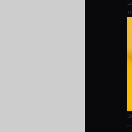
L
tr
D
e