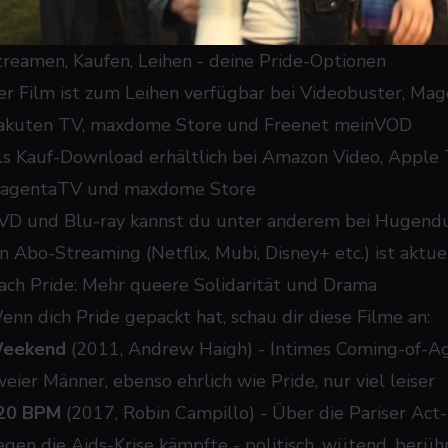
treamen, Kaufen, Leihen - deine Pride-Optionen
er Film ist zum Leihen verfügbar bei Videobuster, Ma
akuten TV, maxdome Store und Freenet meinVOD
ls Kauf-Download erhältlich bei Amazon Video, Apple 
agentaTV und maxdome Store
VD und Blu-ray kannst du unter anderem bei Hugendu
in Abo-Streaming (Netflix, Mubi, Disney+ etc.) ist aktu
ach Pride: Mehr queere Solidarität und Drama
enn dich
Pride
gepackt hat, schau dir diese Filme an:
eekend
(2011, Andrew Haigh) - Intimes Coming-of-
weier Männer, ebenso ehrlich wie
Pride
, nur viel leiser
20 BPM
(2017, Robin Campillo) - Über die Pariser Ac
egen die Aids-Krise kämpfte - politisch, wütend, berü