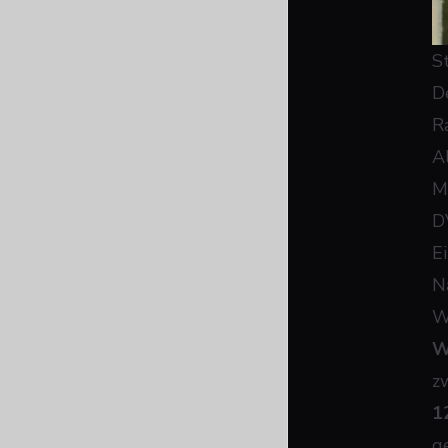
S
D
R
A
M
D
E
N
W
W
z
1
g