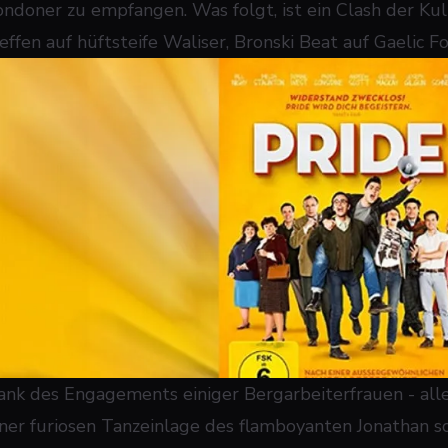
ondoner zu empfangen. Was folgt, ist ein Clash der Ku
effen auf hüftsteife Waliser, Bronski Beat auf Gaelic Fo
ank des Engagements einiger Bergarbeiterfrauen - alle
iner furiosen Tanzeinlage des flamboyanten Jonathan sc