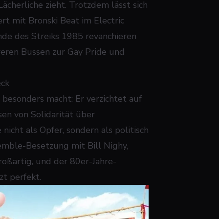
Lächerliche zieht. Trotzdem lässt sich
ert mit Bronski Beat im Electric
nde des Streiks 1985 revanchieren
hreren Bussen zur Gay Pride und
eck
 besonders macht: Er verzichtet auf
en von Solidarität über
icht als Opfer, sondern als politisch
mble-Besetzung mit Bill Nighy,
oßartig, und der 80er-Jahre-
t perfekt.