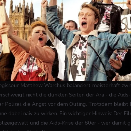
egisseur Matthew Warchus balanciert meisterhaft zwi
erschweigt nicht die dunklen Seiten der Ära - die Aids
er Polizei, die Angst vor dem Outing. Trotzdem bleibt
hne dabei naiv zu wirken. Ein wichtiger Hinweis: Der 
olizeigewalt und die Aids-Krise der 80er - wer damit g