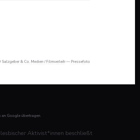
 Salzgeber & Co. Medien / Filmverleih — Pressefoto
n an Google übertragen.
lesbischer Aktivist*innen beschließt