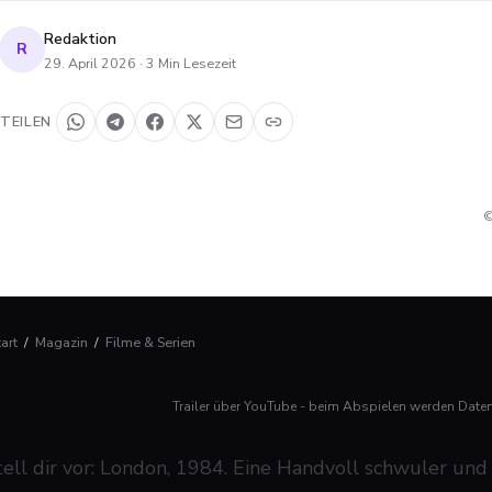
Redaktion
R
29. April 2026
·
3
Min Lesezeit
TEILEN
©
tart
/
Magazin
/
Filme & Serien
Trailer über YouTube - beim Abspielen werden Date
tell dir vor: London, 1984. Eine Handvoll schwuler und 