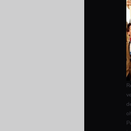
R
v
d
o
P