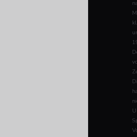
n
M
k
u
1
D
v
Z
D
h
n
U
S
Vo