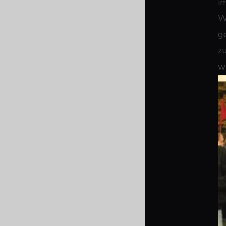
i
W
g
z
wi