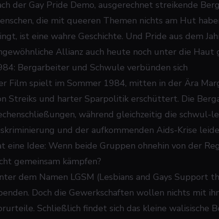
ach der Gay Pride Demo, ausgerechnet streikende Berg
enschen, die mit queeren Themen nichts am Hut habe
lingt, ist eine wahre Geschichte. Und
Pride
aus dem Jahr
ngewöhnliche Allianz auch heute noch unter die Haut 
984: Bergarbeiter und Schwule verbünden sich
er Film spielt im Sommer 1984, mitten in der Ära Mar
on Streiks und harter Sparpolitik erschüttert. Die Ber
echenschließungen, während gleichzeitig die schwul-l
iskriminierung und der aufkommenden Aids-Krise leide
at eine Idee: Wenn beide Gruppen ohnehin von der R
icht gemeinsam kämpfen?
nter dem Namen LGSM (Lesbians and Gays Support th
penden. Doch die Gewerkschaften wollen nichts mit ihn
rurteile. Schließlich findet sich das kleine walisische 