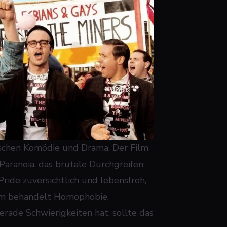
schen Komödie und Drama. Der Film
-Paranoia, das brutale Durchgreifen
Pride
zuversichtlich und lebensfroh,
Film behandelt Homophobie,
erade Schwierigkeiten hat, sollte das