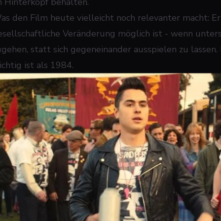
m Hinterkopf behalten.
as den Film heute vielleicht noch relevanter macht: Er 
esellschaftliche Veränderung möglich ist - wenn unter
ugehen, statt sich gegeneinander ausspielen zu lassen. 
chtig ist als 1984.