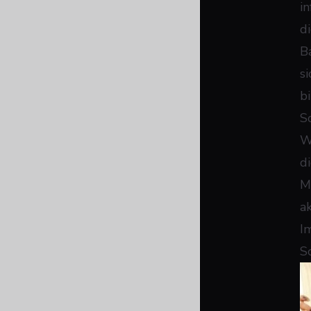
i
d
B
s
b
S
W
d
M
a
I
S