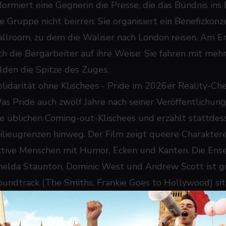
nformiert eine Gegnerin die Presse, die das Bündnis ins 
ie Gruppe nicht beirren: Sie organisiert ein Benefizkonz
allroom, zu dem die Waliser nach London reisen. Am E
ich die Bergarbeiter auf ihre Weise: Sie fahren mit me
ilden die Spitze des Zuges.
olidarität ohne Klischees - Pride im 2026er Reality-Ch
as
Pride
auch zwölf Jahre nach seiner Veröffentlichung
ie üblichen Coming-out-Klischees und erzählt stattdess
ilieugrenzen hinweg. Der Film zeigt queere Charaktere n
ktive Menschen mit Humor, Ecken und Kanten. Die Ense
melda Staunton, Dominic West und Andrew Scott ist gr
oundtrack (The Smiths, Frankie Goes to Hollywood) sitz