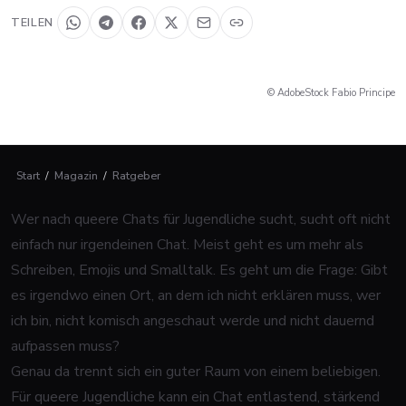
TEILEN
© AdobeStock Fabio Principe
Start
/
Magazin
/
Ratgeber
Wer nach queere Chats für Jugendliche sucht, sucht oft nicht
einfach nur irgendeinen Chat. Meist geht es um mehr als
Schreiben, Emojis und Smalltalk. Es geht um die Frage: Gibt
es irgendwo einen Ort, an dem ich nicht erklären muss, wer
ich bin, nicht komisch angeschaut werde und nicht dauernd
aufpassen muss?
Genau da trennt sich ein guter Raum von einem beliebigen.
Für queere Jugendliche kann ein Chat entlastend, stärkend