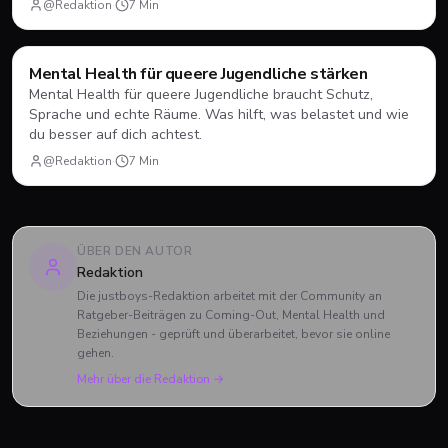
@Redaktion
·
7
Min
Mental Health
Mental Health für queere Jugendliche stärken
Mental Health für queere Jugendliche braucht Schutz,
Sprache und echte Räume. Was hilft, was belastet und wie
du besser auf dich achtest.
@Redaktion
·
7
Min
ÜBER DEN AUTOR
Redaktion
Die justboys-Redaktion arbeitet mit der Community an
Ratgeber-Beiträgen zu Coming-Out, Mental Health und
Beziehungen - geprüft und überarbeitet, bevor sie online
gehen.
Mehr über die Redaktion →