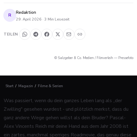
Redaktion
R
29. April 2026
·
3
Min Lesezeit
TEILEN
© Salzgeber & Co. Medien / Filmverleih — Pressefoto
Start
/
Magazin
/
Filme & Serien
Was passiert, wenn du dein ganzes Leben lang als „der
Zwilling" gesehen wurdest - und plötzlich merkst, dass du
ganz andere Wege gehen willst als dein Bruder? Pascal-
Alex Vincents
Reich mir deine Hand
aus dem Jahr 2008 ist
ein zartes, manchmal sperriges Roadmovie, das genau diese