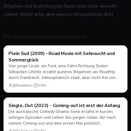
Begehren und Bedrohung am Rand eines Sees verwebt;
stärker thriller-artig, aber ebenso atmosphärisch dicht.
Das könnte dich auch interessieren
Filme & Serien
Plein Sud (2009) - Road Movie mit Sehnsucht und
Sommerglück
Vier junge Leute, ein Ford, eine Fahrt Richtung Süden:
Sébastien Lifshitz erzählt queeres Begehren als Roadtrip
durch Frankreich. Atmosphärisch stark, aber nicht frei von
Längen.
@Redaktion
·
3
Min
Filme & Serien
Single, Out (2023) - Coming-out ist erst der Anfang
Die australische Comedy-Drama-Serie erzählt in kurzen,
witzigen Episoden vom Leben des jungen Adam, der nach
seinem Coming-out und dem ersten Mal plötzlich
herausfinden muss, wie Dating, Freundschaft und Familie