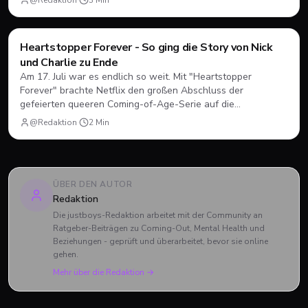
@Redaktion
·
3
Min
unter neuen Vorzeichen funktionieren.
Filme & Serien
Heartstopper Forever - So ging die Story von Nick
und Charlie zu Ende
Am 17. Juli war es endlich so weit. Mit "Heartstopper
Forever" brachte Netflix den großen Abschluss der
gefeierten queeren Coming-of-Age-Serie auf die
Bildschirme. Statt einer vierten Staffel gab es diesmal einen
@Redaktion
·
2
Min
abendfüllenden Spielfilm. Wir blicken zurück, wie sich Nick
und Charlie verabschiedet haben und was das große Finale
zu bieten hatte.
ÜBER DEN AUTOR
Redaktion
Die justboys-Redaktion arbeitet mit der Community an
Ratgeber-Beiträgen zu Coming-Out, Mental Health und
Beziehungen - geprüft und überarbeitet, bevor sie online
gehen.
Mehr über die Redaktion →