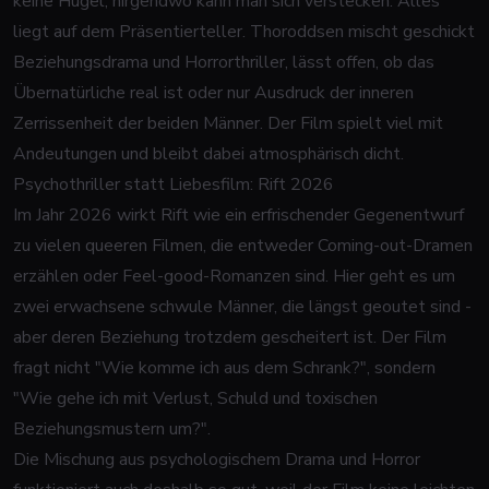
keine Hügel, nirgendwo kann man sich verstecken. Alles
liegt auf dem Präsentierteller. Thoroddsen mischt geschickt
Beziehungsdrama und Horrorthriller, lässt offen, ob das
Übernatürliche real ist oder nur Ausdruck der inneren
Zerrissenheit der beiden Männer. Der Film spielt viel mit
Andeutungen und bleibt dabei atmosphärisch dicht.
Psychothriller statt Liebesfilm: Rift 2026
Im Jahr 2026 wirkt Rift wie ein erfrischender Gegenentwurf
zu vielen queeren Filmen, die entweder Coming-out-Dramen
erzählen oder Feel-good-Romanzen sind. Hier geht es um
zwei erwachsene schwule Männer, die längst geoutet sind -
aber deren Beziehung trotzdem gescheitert ist. Der Film
fragt nicht "Wie komme ich aus dem Schrank?", sondern
"Wie gehe ich mit Verlust, Schuld und toxischen
Beziehungsmustern um?".
Die Mischung aus psychologischem Drama und Horror