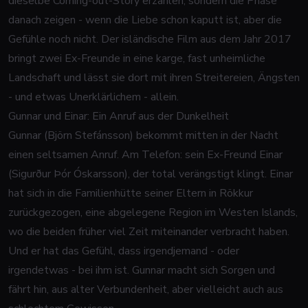
dieselbe Coming-out-Story erzählen, sondern die Phase
danach zeigen - wenn die Liebe schon kaputt ist, aber die
Gefühle noch nicht. Der isländische Film aus dem Jahr 2017
bringt zwei Ex-Freunde in eine karge, fast unheimliche
Landschaft und lässt sie dort mit ihren Streitereien, Ängsten
- und etwas Unerklärlichem - allein.
Gunnar und Einar: Ein Anruf aus der Dunkelheit
Gunnar (Björn Stefánsson) bekommt mitten in der Nacht
einen seltsamen Anruf. Am Telefon: sein Ex-Freund Einar
(Sigurður Þór Óskarsson), der total verängstigt klingt. Einar
hat sich in die Familienhütte seiner Eltern in Rökkur
zurückgezogen, eine abgelegene Region im Westen Islands,
wo die beiden früher viel Zeit miteinander verbracht haben.
Und er hat das Gefühl, dass irgendjemand - oder
irgendetwas - bei ihm ist. Gunnar macht sich Sorgen und
fährt hin, aus alter Verbundenheit, aber vielleicht auch aus