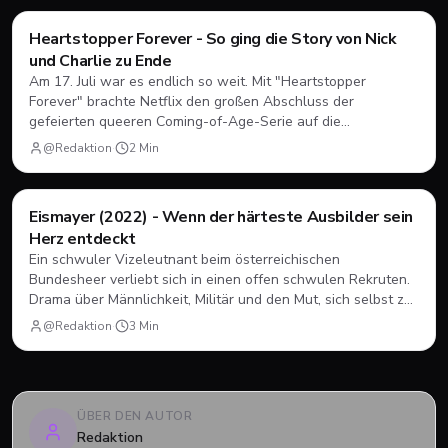
Filme & Serien
Heartstopper Forever - So ging die Story von Nick
und Charlie zu Ende
Am 17. Juli war es endlich so weit. Mit "Heartstopper
Forever" brachte Netflix den großen Abschluss der
gefeierten queeren Coming-of-Age-Serie auf die
Bildschirme. Statt einer vierten Staffel gab es diesmal einen
@Redaktion
·
2
Min
abendfüllenden Spielfilm. Wir blicken zurück, wie sich Nick
und Charlie verabschiedet haben und was das große Finale
zu bieten hatte.
Filme & Serien
Eismayer (2022) - Wenn der härteste Ausbilder sein
Herz entdeckt
Ein schwuler Vizeleutnant beim österreichischen
Bundesheer verliebt sich in einen offen schwulen Rekruten.
Drama über Männlichkeit, Militär und den Mut, sich selbst zu
sein.
@Redaktion
·
3
Min
ÜBER DEN AUTOR
Redaktion