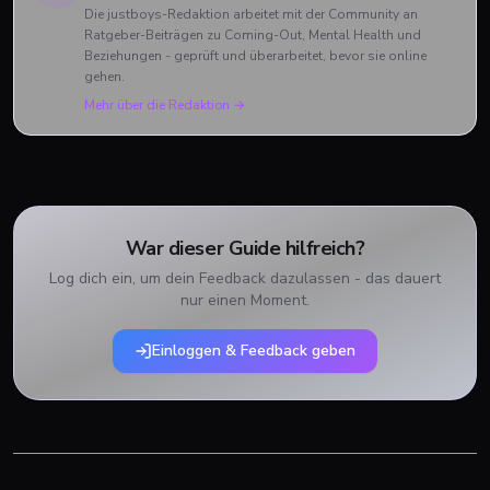
Die justboys-Redaktion arbeitet mit der Community an
Ratgeber-Beiträgen zu Coming-Out, Mental Health und
Beziehungen - geprüft und überarbeitet, bevor sie online
gehen.
Mehr über die Redaktion →
War dieser Guide hilfreich?
Log dich ein, um dein Feedback dazulassen - das dauert
nur einen Moment.
Einloggen & Feedback geben