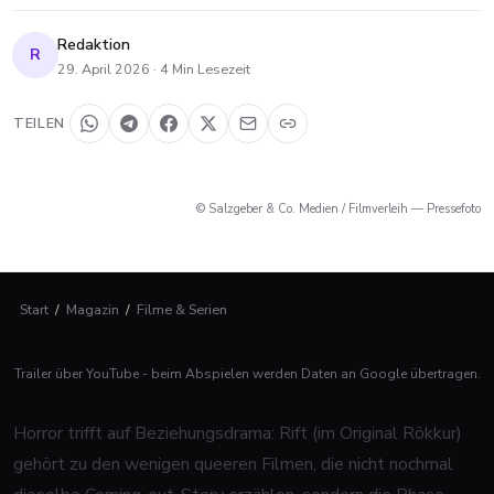
Redaktion
R
29. April 2026
·
4
Min Lesezeit
TEILEN
© Salzgeber & Co. Medien / Filmverleih — Pressefoto
Start
/
Magazin
/
Filme & Serien
Trailer über YouTube - beim Abspielen werden Daten an Google übertragen.
Horror trifft auf Beziehungsdrama: Rift (im Original Rökkur)
gehört zu den wenigen queeren Filmen, die nicht nochmal