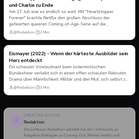
und Charlie zu Ende
Am 17. Juli war es endlich so weit. Mit "Heartstopper
Forever" brachte Netflix den großen Abschluss der
gefeierten queeren Coming-of-Age-Serie auf die
Bildschirme. Statt einer vierten Staffel gab es diesmal einen
@Redaktion
·
2
Min
abendfüllenden Spielfilm. Wir blicken zurück, wie sich Nick
und Charlie verabschiedet haben und was das große Finale
zu bieten hatte.
Filme & Serien
Eismayer (2022) - Wenn der härteste Ausbilder sein
Herz entdeckt
Ein schwuler Vizeleutnant beim österreichischen
Bundesheer verliebt sich in einen offen schwulen Rekruten.
Drama über Männlichkeit, Militär und den Mut, sich selbst zu
sein.
@Redaktion
·
3
Min
ÜBER DEN AUTOR
Redaktion
Die justboys-Redaktion arbeitet mit der Community an
Ratgeber-Beiträgen zu Coming-Out, Mental Health und