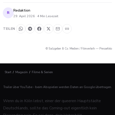
Redaktion
R
29. April 2026
·
4
Min Lesezeit
TEILEN
© Salzgeber & Co. Medien / Filmverleih — Pressefoto
Start
/
Magazin
/
Filme & Serien
Trailer über YouTube - beim Abspielen werden Daten an Google übertragen.
Wenn du in Köln lebst, einer der queeren Hauptstädte
Deutschlands, sollte das Coming-out eigentlich kein