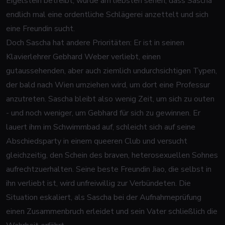
Eigelstein betreibt, würde am liebsten sehen, dass Sascha
endlich mal eine ordentliche Schlägerei anzettelt und sich
eine Freundin sucht.
Doch Sascha hat andere Prioritäten: Er ist in seinen
Klavierlehrer Gebhard Weber verliebt, einen
gutaussehenden, aber auch ziemlich undurchsichtigen Typen,
der bald nach Wien umziehen wird, um dort eine Professur
anzutreten. Sascha bleibt also wenig Zeit, um sich zu outen
- und noch weniger, um Gebhard für sich zu gewinnen. Er
lauert ihm im Schwimmbad auf, schleicht sich auf seine
Abschiedsparty in einem queeren Club und versucht
gleichzeitig, den Schein des braven, heterosexuellen Sohnes
aufrechtzuerhalten. Seine beste Freundin Jiao, die selbst in
ihn verliebt ist, wird unfreiwillig zur Verbündeten. Die
Situation eskaliert, als Sascha bei der Aufnahmeprüfung
einen Zusammenbruch erleidet und sein Vater schließlich die