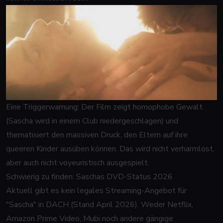
Eine Triggerwarnung: Der Film zeigt homophobe Gewalt
(Sascha wird in einem Club niedergeschlagen) und
thematisiert den massiven Druck, den Eltern auf ihre
queeren Kinder ausüben können. Das wird nicht verharmlost,
aber auch nicht voyeuristisch ausgespielt.
Schwierig zu finden: Saschas DVD-Status 2026
Aktuell gibt es kein legales Streaming-Angebot für
"Sascha" in DACH (Stand April 2026). Weder Netflix,
Amazon Prime Video, Mubi noch andere gängige