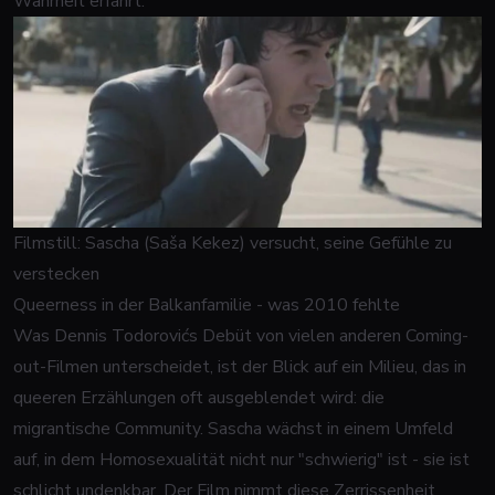
Wahrheit erfährt.
Filmstill: Sascha (Saša Kekez) versucht, seine Gefühle zu
verstecken
Queerness in der Balkanfamilie - was 2010 fehlte
Was Dennis Todorovićs Debüt von vielen anderen Coming-
out-Filmen unterscheidet, ist der Blick auf ein Milieu, das in
queeren Erzählungen oft ausgeblendet wird: die
migrantische Community. Sascha wächst in einem Umfeld
auf, in dem Homosexualität nicht nur "schwierig" ist - sie ist
schlicht undenkbar. Der Film nimmt diese Zerrissenheit