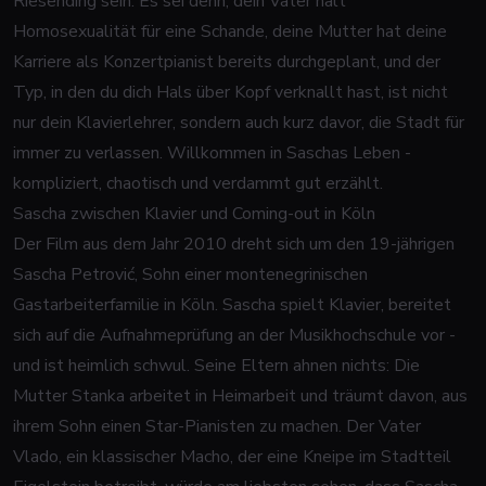
Riesending sein. Es sei denn, dein Vater hält
Homosexualität für eine Schande, deine Mutter hat deine
Karriere als Konzertpianist bereits durchgeplant, und der
Typ, in den du dich Hals über Kopf verknallt hast, ist nicht
nur dein Klavierlehrer, sondern auch kurz davor, die Stadt für
immer zu verlassen. Willkommen in Saschas Leben -
kompliziert, chaotisch und verdammt gut erzählt.
Sascha zwischen Klavier und Coming-out in Köln
Der Film aus dem Jahr 2010 dreht sich um den 19-jährigen
Sascha Petrović, Sohn einer montenegrinischen
Gastarbeiterfamilie in Köln. Sascha spielt Klavier, bereitet
sich auf die Aufnahmeprüfung an der Musikhochschule vor -
und ist heimlich schwul. Seine Eltern ahnen nichts: Die
Mutter Stanka arbeitet in Heimarbeit und träumt davon, aus
ihrem Sohn einen Star-Pianisten zu machen. Der Vater
Vlado, ein klassischer Macho, der eine Kneipe im Stadtteil