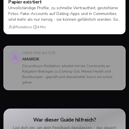
Papier existiert
Unvollständige Profile, zu schnelle Vertrautheit, gestohlene
Fotos: Fake-Accounts auf Dating-Apps und in Communities
sind mehr als nur nervig - sie können gefährlich werden. So
erkennst du sie und schützt dich.
@Redaktion
·
4
Min
ÜBER DEN AUTOR
AMAROK
Die justboys-Redaktion arbeitet mit der Community an
Ratgeber-Beiträgen zu Coming-Out, Mental Health und
Beziehungen - geprüft und überarbeitet, bevor sie online
gehen.
War dieser Guide hilfreich?
Log dich ein, um dein Feedback dazulassen - das dauert