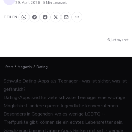
29. April 2026
·
5
Min Lesezeit
TEILEN
© justboys.net
Start
/
Magazin
/
Dating
Schwule Dating-Apps als Teenager - was ist sicher, was ist
gefährlich?
Dating-Apps sind für viele schwule Teenager eine wichtige
Möglichkeit, andere queere Jugendliche kennenzulernen.
Besonders in Gegenden, wo es wenige LGBTQ+-
Treffpunkte gibt, können sie ein echtes Lebensretter sein.
Gleichzeitig bringen Dating-Apps Risiken mit sich - gerade