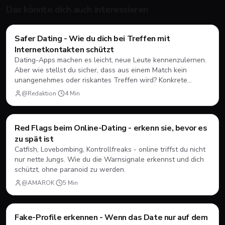
Das könnte dich auch interessieren
Safer Dating - Wie du dich bei Treffen mit
Dating
💘
Internetkontakten schützt
Dating-Apps machen es leicht, neue Leute kennenzulernen.
Aber wie stellst du sicher, dass aus einem Match kein
unangenehmes oder riskantes Treffen wird? Konkrete
Schritte für mehr Sicherheit beim ersten Date.
@Redaktion
·
4
Min
Red Flags beim Online-Dating - erkenn sie, bevor es
Dating
💘
zu spät ist
Catfish, Lovebombing, Kontrollfreaks - online triffst du nicht
nur nette Jungs. Wie du die Warnsignale erkennst und dich
schützt, ohne paranoid zu werden.
@AMAROK
·
5
Min
Fake-Profile erkennen - Wenn das Date nur auf dem
Dating
💘