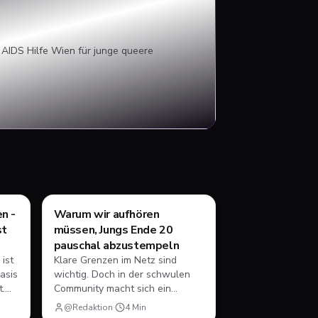
 AIDS Hilfe Wien für junge queere
Ratgeber
n -
Warum wir aufhören
st
müssen, Jungs Ende 20
pauschal abzustempeln
 ist
Klare Grenzen im Netz sind
asis
wichtig. Doch in der schwulen
t.
Community macht sich ein
toxischer Trend breit und das
@Redaktion
·
4
Min
 -
schon länger. Wer User Ende 20