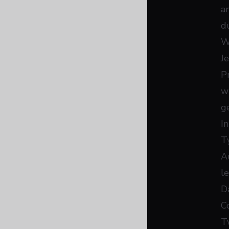
an
du
W
J
P
w
g
I
T
A
l
D
C
T