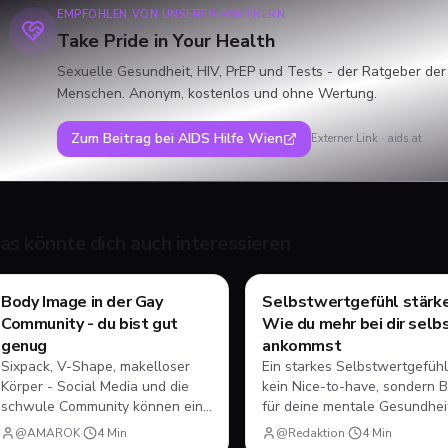
EMPFOHLEN VON UNSEREN PARTNERN
Take Pride in Your Health
Sexuelle Gesundheit, HIV, PrEP und Tests - der Ratgeber der
Menschen. Anonym, kostenlos und ohne Wertung.
Zum Beitrag bei
AIDS Hilfe Wien
Externer Link ·
aids.at
as könnte dich auch interessieren
Style & Body
Mental Health
Body Image in der Gay
Selbstwertgefühl stärke
Community - du bist gut
Wie du mehr bei dir selb
genug
ankommst
Sixpack, V-Shape, makelloser
Ein starkes Selbstwertgefühl
Körper - Social Media und die
kein Nice-to-have, sondern B
schwule Community können ein
für deine mentale Gesundhei
verzerrtes Körperbild vermitteln.
Wie du lernst, dir selbst
@AMAROK
·
4
Min
@Redaktion
·
4
Min
Hier erfährst du, wie du einen
wohlwollender zu begegnen