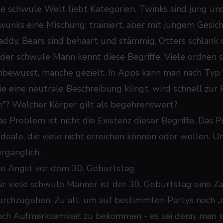
ie schwule Welt liebt Kategorien. Twinks sind jung und
wunks eine Mischung: trainiert, aber mit jungem Gesicht
addy. Bears sind behaart und stämmig. Otters schlank u
eder schwule Mann kennt diese Begriffe. Viele ordnen s
nbewusst, manche gezielt. In Apps kann man nach Typ f
ie eine neutrale Beschreibung klingt, wird schnell zur 
in"? Welcher Körper gilt als begehrenswert?
s Problem ist nicht die Existenz dieser Begriffe. Das Pr
Ideale, die viele nicht erreichen können oder wollen. Un
ergänglich.
ie Angst vor dem 30. Geburtstag
ür viele schwule Männer ist der 30. Geburtstag eine Zä
urchzugehen. Zu alt, um auf bestimmten Partys noch „
och Aufmerksamkeit zu bekommen - es sei denn, man ist