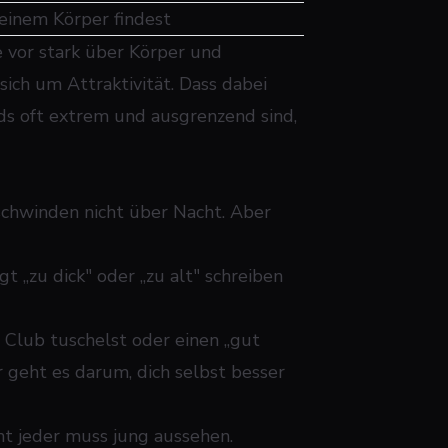
inem Körper findest
 vor stark über Körper und
sich um Attraktivität. Dass dabei
rds oft extrem und ausgrenzend sind,
hwinden nicht über Nacht. Aber
t „zu dick" oder „zu alt" schreiben
Club tuschelst oder einen „gut
er geht es darum, dich selbst besser
cht jeder muss jung aussehen.