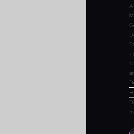
A
Mi
G
Da
F
-
t
a
D
D
n