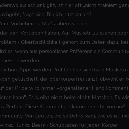
derswo als schlank gilt, ist hier oft „nicht trainiert g
rchgeht, fragt sich: Bin ich jetzt zu alt?
enn Vorlieben zu Maßstäben werden
eder darf Vorlieben haben. Auf Muskeln zu stehen oder 
roblem - Oberflächlichkeit gehört zum Daten dazu, bei
ird es, wenn aus persönlicher Präferenz ein Community
emessen werden.
n Dating-Apps werden Profile ohne sichtbare Muskeln o
ypen getuschelt, der oberkörperfrei tanzt, obwohl er k
uf der Pride wird hinter vorgehaltener Hand kommentier
eisten kann". Es bleibt nicht beim Nicht-Matchen. Es wi
as Perfide: Diese Kommentare kommen nicht von außen
ommunity. Von Leuten, die selbst wissen, wie es ist, nic
winks, Hunks, Bears - Schubladen für jeden Körper