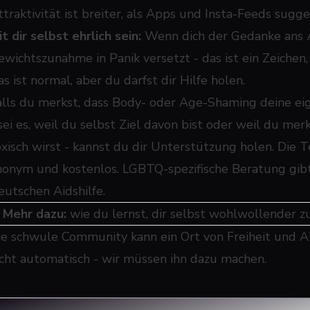
ttraktivität ist breiter, als Apps und Insta-Feeds sugge
t dir selbst ehrlich sein:
Wenn dich der Gedanke ans 
ewichtszunahme in Panik versetzt - das ist ein Zeichen
s ist normal, aber du darfst dir Hilfe holen.
alls du merkst, dass Body- oder Age-Shaming deine ei
 sei es, weil du selbst Ziel davon bist oder weil du m
oxisch wirst - kannst du dir Unterstützung holen. Die
nonym und kostenlos. LGBTQ-spezifische Beratung gibt e
eutschen Aidshilfe.
➜
Mehr dazu:
wie du lernst, dir selbst wohlwollender 
ie schwule Community kann ein Ort von Freiheit und Ak
icht automatisch - wir müssen ihn dazu machen.