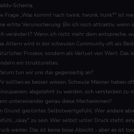
addy-Schema.
ie Frage „Was kommt nach twink, twunk, hunk?" ist mehr
ine echte Verunsicherung: Bin ich noch attraktiv, wenn
ich verändert? Wenn ich nicht mehr dem entspreche, w
as Altern wird in der schwulen Community oft als Be
atürlicher Prozess, sondern als Verlust von Wert. Das is
ondern ein strukturelles.
arum tun wir uns das gegenseitig an?
ir sollten es besser wissen. Schwule Männer haben oft s
einzupassen, abgelehnt zu werden, sich verstecken zu
ann untereinander genau diese Mechanismen?
in Grund: gestörtes Selbstwertgefühl. Wer andere abwe
efühl, „okay" zu sein. Wer selbst unter Druck steht, ei
uck weiter. Das ist keine böse Absicht - aber es ist tox