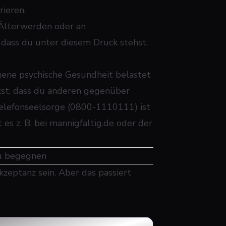
rieren.
Älterwerden oder an
, dass du unter diesem Druck stehst.
gene psychische Gesundheit belastet
erkst, dass du anderen gegenüber
 Telefonseelsorge (0800-1110111) ist
s z. B. bei mannigfaltig.de oder der
zu begegnen
zeptanz sein. Aber das passiert