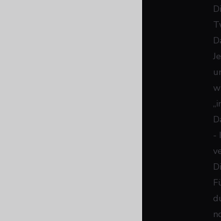
D
T
D
J
u
w
„
Da
- 
v
D
F
d
n