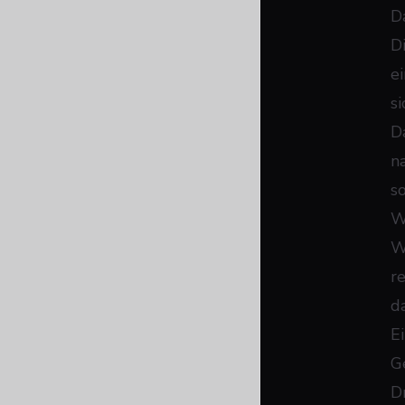
D
D
e
s
D
n
s
W
W
r
d
E
G
Dr