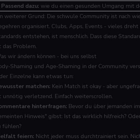
➜
Passend dazu:
wie du einen gesunden Umgang mit de
in weiterer Grund: Die schwule Community ist nach wie
egehren organisiert. Clubs, Apps, Events - vieles dreht 
tandards entstehen, ist menschlich. Dass diese Standa
st das Problem.
as wir ändern können - bei uns selbst
ody-Shaming und Age-Shaming in der Community versc
eder Einzelne kann etwas tun:
ewusster matchen:
Kein Match ist okay - aber ungefrag
t unnötig verletzend. Einfach weiterscrollen.
ommentare hinterfragen:
Bevor du über jemanden im 
emeinten Hinweis" gibst: Ist das wirklich hilfreich? Od
u fühlen?
elfalt feiern:
Nicht jeder muss durchtrainiert sein. Ni