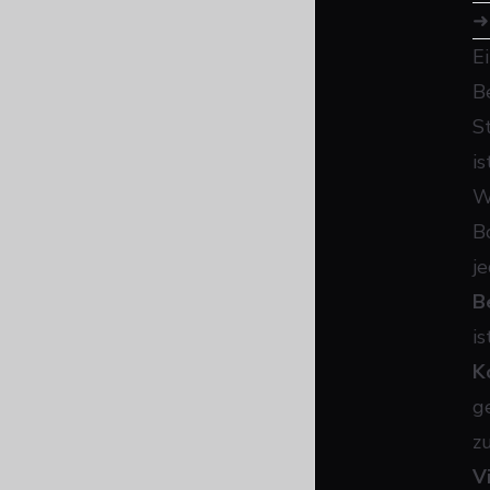
E
B
S
i
W
B
j
B
is
K
g
z
Vi