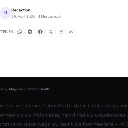
Redaktion
R
29. April 2026
·
4
Min Lesezeit
TEILEN
tart
/
Magazin
/
Mental Health
Du bist mir zu dick." Drei Worte, die in Dating-Apps ke
ommen sie als Ablehnung, manchmal als ungebetener „
ommunity unterwegs ist, kennt die Kommentare - im Ch