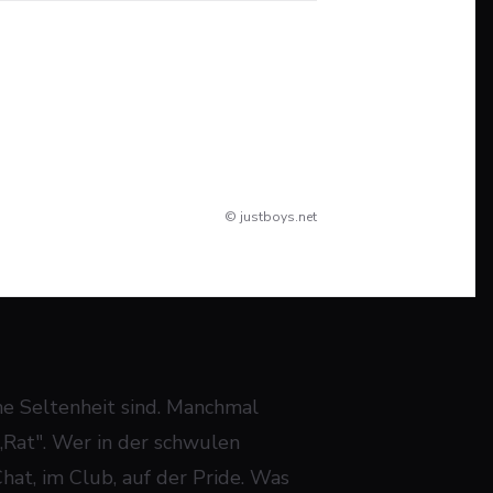
© justboys.net
ine Seltenheit sind. Manchmal
Rat". Wer in der schwulen
at, im Club, auf der Pride. Was