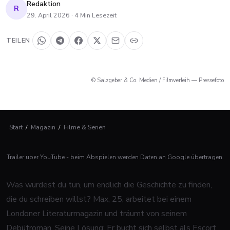
Redaktion
R
29. April 2026
·
4
Min Lesezeit
TEILEN
© Salzgeber & Co. Medien / Filmverleih — Pressefoto
Start
/
Magazin
/
Filme & Serien
Trailer über YouTube - beim Abspielen werden Daten an Google übertragen.
Was würdest du tun, um endlich die Geschichte zu finden,
die du schreiben willst? Max, 25, arbeitet bei einem
Londoner Literaturmagazin und träumt von seinem
Debütroman. Seine Lösung: Er bucht sich selbst als Escort