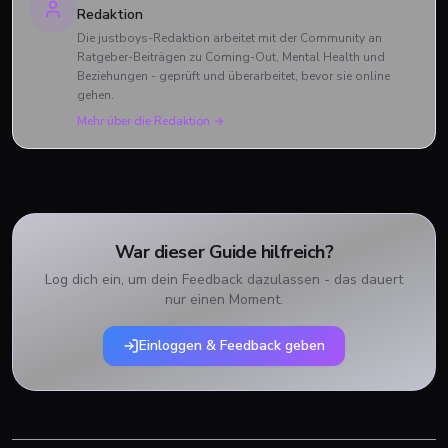
Redaktion
Die justboys-Redaktion arbeitet mit der Community an
Ratgeber-Beiträgen zu Coming-Out, Mental Health und
Beziehungen - geprüft und überarbeitet, bevor sie online
gehen.
Mehr über die Redaktion →
War dieser Guide hilfreich?
Log dich ein, um dein Feedback dazulassen - das dauert
nur einen Moment.
Einloggen & Feedback geben