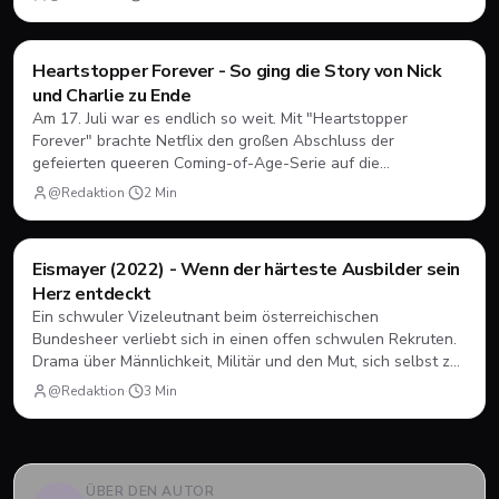
unter neuen Vorzeichen funktionieren.
Filme & Serien
Heartstopper Forever - So ging die Story von Nick
und Charlie zu Ende
Am 17. Juli war es endlich so weit. Mit "Heartstopper
Forever" brachte Netflix den großen Abschluss der
gefeierten queeren Coming-of-Age-Serie auf die
Bildschirme. Statt einer vierten Staffel gab es diesmal einen
@Redaktion
·
2
Min
abendfüllenden Spielfilm. Wir blicken zurück, wie sich Nick
und Charlie verabschiedet haben und was das große Finale
zu bieten hatte.
Filme & Serien
Eismayer (2022) - Wenn der härteste Ausbilder sein
Herz entdeckt
Ein schwuler Vizeleutnant beim österreichischen
Bundesheer verliebt sich in einen offen schwulen Rekruten.
Drama über Männlichkeit, Militär und den Mut, sich selbst zu
sein.
@Redaktion
·
3
Min
ÜBER DEN AUTOR