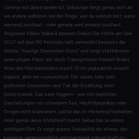
Coming-out überstanden ist.
Sebastian
fängt genau dort an,
wo andere aufhören: bei der Frage, wer du wirklich bist, wenn
niemand zuschaut - oder gerade
weil
jemand zuschaut.
Regisseur Mikko Mäkelä (dessen Debüt
Die Hütte am See
2017 auf über 80 Festivals lief) vermeidet bewusst die
übliche "traurige Sexworker-Story" und zeigt stattdessen
einen jungen Mann, der durch Transgression Freiheit findet.
Was den Film besonders macht: Er ist unglaublich sexuell
explizit, aber nie voyeuristisch. Die vielen, teils sehr
grafischen Sexszenen sind Teil der Erzählung, nicht
Selbstzweck. Das kann triggern - wer mit expliziten
Darstellungen von schwulem Sex, Machtdynamiken oder
Drogen nicht klarkommt, sollte das im Hinterkopf behalten.
Aber genau diese Ehrlichkeit macht
Sebastian
zu einem
wichtigen Film: Er zeigt queere Sexualität als etwas, das
komplex, widersprüchlich und manchmal schmerzhaft ist -