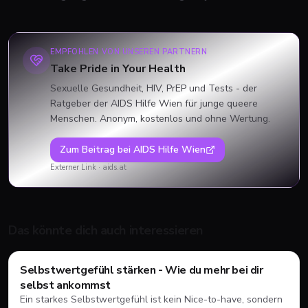
EMPFOHLEN VON UNSEREN PARTNERN
Take Pride in Your Health
Sexuelle Gesundheit, HIV, PrEP und Tests - der
Ratgeber der AIDS Hilfe Wien für junge queere
Menschen. Anonym, kostenlos und ohne Wertung.
Zum Beitrag bei
AIDS Hilfe Wien
Externer Link ·
aids.at
Das könnte dich auch interessieren
Mental Health
Selbstwertgefühl stärken - Wie du mehr bei dir
selbst ankommst
Ein starkes Selbstwertgefühl ist kein Nice-to-have, sondern