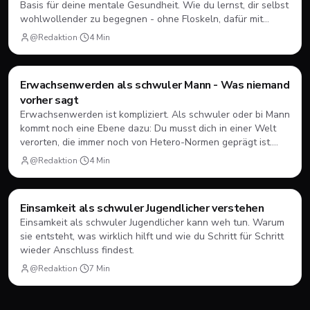
Basis für deine mentale Gesundheit. Wie du lernst, dir selbst
wohlwollender zu begegnen - ohne Floskeln, dafür mit
konkreten Ansätzen.
@Redaktion
·
4
Min
Style & Body
Erwachsenwerden als schwuler Mann - Was niemand
vorher sagt
Erwachsenwerden ist kompliziert. Als schwuler oder bi Mann
kommt noch eine Ebene dazu: Du musst dich in einer Welt
verorten, die immer noch von Hetero-Normen geprägt ist.
Über die unsichtbaren Hürden - und wie du deinen eigenen
@Redaktion
·
4
Min
Weg findest.
Mental Health
Einsamkeit als schwuler Jugendlicher verstehen
Einsamkeit als schwuler Jugendlicher kann weh tun. Warum
sie entsteht, was wirklich hilft und wie du Schritt für Schritt
wieder Anschluss findest.
@Redaktion
·
7
Min