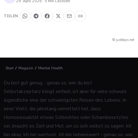
29. April 2026
·
5
Min Lesezeit
TEILEN
© justboys.net
Start
/
Magazin
/
Mental Health
Du bist gut genug - genau so, wie du bist
Selbstakzeptanz klingt einfach, ist aber für viele schwule
Jugendliche eine der schwierigsten Reisen des Lebens. In
einer Welt, die jahrelang vermittelt hat, dass
Homosexualität etwas Schlechtes oder Schambesetztes
sei, braucht es Zeit und Mut, um zu sich selbst zu sagen: Ich
bin okay. Ich bin wertvoll. Ich bin liebenswert - genau so, wie