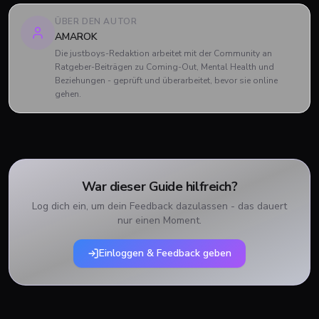
ÜBER DEN AUTOR
AMAROK
Die justboys-Redaktion arbeitet mit der Community an
Ratgeber-Beiträgen zu Coming-Out, Mental Health und
Beziehungen - geprüft und überarbeitet, bevor sie online
gehen.
War dieser Guide hilfreich?
Log dich ein, um dein Feedback dazulassen - das dauert
nur einen Moment.
Einloggen & Feedback geben