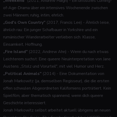
„Weekend"
(2011, Andrew Haigh) - Ein britisches Coming-
of-Age-Drama über ein intensives Wochenende zwischen
zwei Männern; ruhig, intim, ehrlich.
„God's Own Country"
(2017, Francis Lee) - Ähnlich leise,
ähnlich rau: Ein junger Schafbauer in Yorkshire und ein
rumänischer Wanderarbeiter verlieben sich. Klasse,
Einsamkeit, Hoffnung.
„Fire Island"
(2022, Andrew Ahn) - Wenn du nach etwas
Leichterem suchst: Eine queere Neuinterpretation von Jane
Austens „Stolz und Vorurteil", mit viel Humor und Herz.
„Political Animals"
(2014) - Eine Dokumentation von
Jonah Markowitz (ja, demselben Regisseur), die die ersten
offen schwulen Abgeordneten Kaliforniens porträtiert. Kein
Spielfilm, aber thematisch spannend, wenn dich queere
Geschichte interessiert.
Jonah Markowitz selbst arbeitet aktuell übrigens an neuen