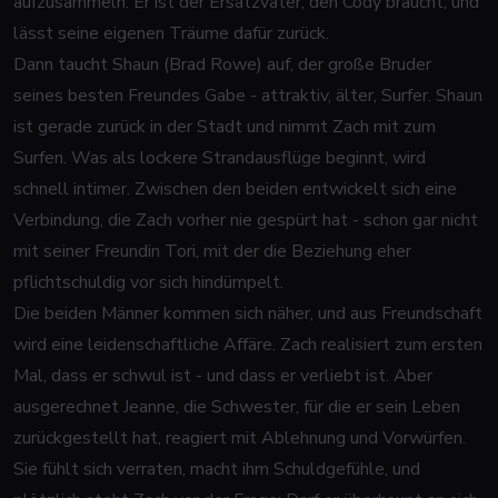
aufzusammeln. Er ist der Ersatzvater, den Cody braucht, und
lässt seine eigenen Träume dafür zurück.
Dann taucht Shaun (Brad Rowe) auf, der große Bruder
seines besten Freundes Gabe - attraktiv, älter, Surfer. Shaun
ist gerade zurück in der Stadt und nimmt Zach mit zum
Surfen. Was als lockere Strandausflüge beginnt, wird
schnell intimer. Zwischen den beiden entwickelt sich eine
Verbindung, die Zach vorher nie gespürt hat - schon gar nicht
mit seiner Freundin Tori, mit der die Beziehung eher
pflichtschuldig vor sich hindümpelt.
Die beiden Männer kommen sich näher, und aus Freundschaft
wird eine leidenschaftliche Affäre. Zach realisiert zum ersten
Mal, dass er schwul ist - und dass er verliebt ist. Aber
ausgerechnet Jeanne, die Schwester, für die er sein Leben
zurückgestellt hat, reagiert mit Ablehnung und Vorwürfen.
Sie fühlt sich verraten, macht ihm Schuldgefühle, und