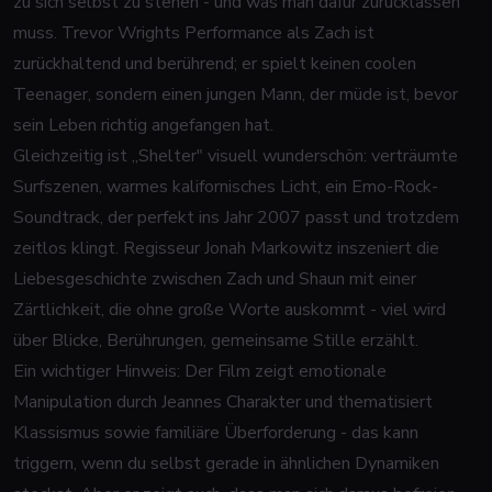
zu sich selbst zu stehen - und was man dafür zurücklassen
muss. Trevor Wrights Performance als Zach ist
zurückhaltend und berührend; er spielt keinen coolen
Teenager, sondern einen jungen Mann, der müde ist, bevor
sein Leben richtig angefangen hat.
Gleichzeitig ist „Shelter" visuell wunderschön: verträumte
Surfszenen, warmes kalifornisches Licht, ein Emo-Rock-
Soundtrack, der perfekt ins Jahr 2007 passt und trotzdem
zeitlos klingt. Regisseur Jonah Markowitz inszeniert die
Liebesgeschichte zwischen Zach und Shaun mit einer
Zärtlichkeit, die ohne große Worte auskommt - viel wird
über Blicke, Berührungen, gemeinsame Stille erzählt.
Ein wichtiger Hinweis: Der Film zeigt emotionale
Manipulation durch Jeannes Charakter und thematisiert
Klassismus sowie familiäre Überforderung - das kann
triggern, wenn du selbst gerade in ähnlichen Dynamiken