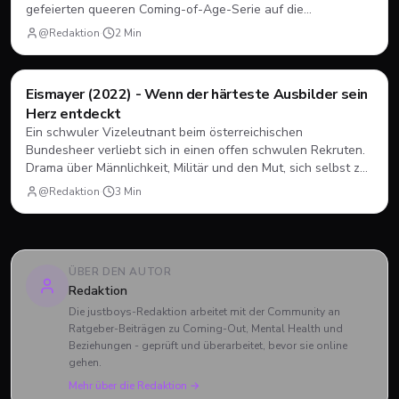
gefeierten queeren Coming-of-Age-Serie auf die
Bildschirme. Statt einer vierten Staffel gab es diesmal einen
@Redaktion
·
2
Min
abendfüllenden Spielfilm. Wir blicken zurück, wie sich Nick
und Charlie verabschiedet haben und was das große Finale
zu bieten hatte.
Filme & Serien
Eismayer (2022) - Wenn der härteste Ausbilder sein
Herz entdeckt
Ein schwuler Vizeleutnant beim österreichischen
Bundesheer verliebt sich in einen offen schwulen Rekruten.
Drama über Männlichkeit, Militär und den Mut, sich selbst zu
sein.
@Redaktion
·
3
Min
ÜBER DEN AUTOR
Redaktion
Die justboys-Redaktion arbeitet mit der Community an
Ratgeber-Beiträgen zu Coming-Out, Mental Health und
Beziehungen - geprüft und überarbeitet, bevor sie online
gehen.
Mehr über die Redaktion →