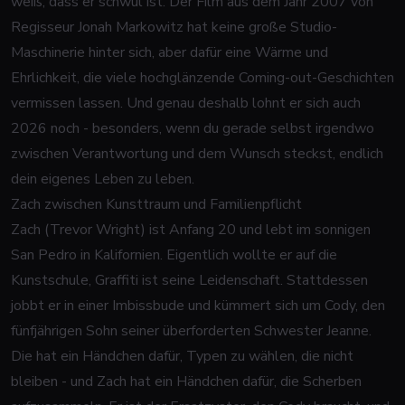
weiß, dass er schwul ist. Der Film aus dem Jahr 2007 von
Regisseur Jonah Markowitz hat keine große Studio-
Maschinerie hinter sich, aber dafür eine Wärme und
Ehrlichkeit, die viele hochglänzende Coming-out-Geschichten
vermissen lassen. Und genau deshalb lohnt er sich auch
2026 noch - besonders, wenn du gerade selbst irgendwo
zwischen Verantwortung und dem Wunsch steckst, endlich
dein eigenes Leben zu leben.
Zach zwischen Kunsttraum und Familienpflicht
Zach (Trevor Wright) ist Anfang 20 und lebt im sonnigen
San Pedro in Kalifornien. Eigentlich wollte er auf die
Kunstschule, Graffiti ist seine Leidenschaft. Stattdessen
jobbt er in einer Imbissbude und kümmert sich um Cody, den
fünfjährigen Sohn seiner überforderten Schwester Jeanne.
Die hat ein Händchen dafür, Typen zu wählen, die nicht
bleiben - und Zach hat ein Händchen dafür, die Scherben