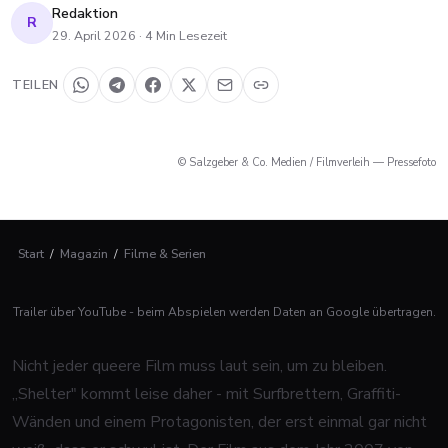
Redaktion
R
29. April 2026
·
4
Min Lesezeit
TEILEN
© Salzgeber & Co. Medien / Filmverleih — Pressefoto
Start
/
Magazin
/
Filme & Serien
Trailer über YouTube - beim Abspielen werden Daten an Google übertragen.
Nicht jeder queere Film muss laut sein, um zu bleiben.
„Shelter" kommt leise daher - mit Surfbrettern, Graffiti-
Wänden und einem Protagonisten, der erst einmal gar nicht