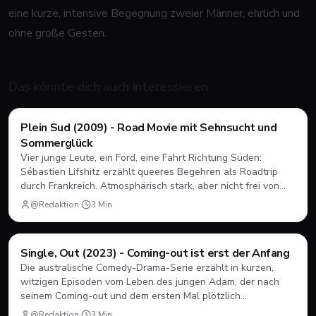
eine kurze, intensive Begegnung zweier Männer, ehrlich und
ohne große Gesten.
Das könnte dich auch interessieren
Filme & Serien
Plein Sud (2009) - Road Movie mit Sehnsucht und
Sommerglück
Vier junge Leute, ein Ford, eine Fahrt Richtung Süden:
Sébastien Lifshitz erzählt queeres Begehren als Roadtrip
durch Frankreich. Atmosphärisch stark, aber nicht frei von
Längen.
@Redaktion
·
3
Min
Filme & Serien
Single, Out (2023) - Coming-out ist erst der Anfang
Die australische Comedy-Drama-Serie erzählt in kurzen,
witzigen Episoden vom Leben des jungen Adam, der nach
seinem Coming-out und dem ersten Mal plötzlich
herausfinden muss, wie Dating, Freundschaft und Familie
@Redaktion
·
3
Min