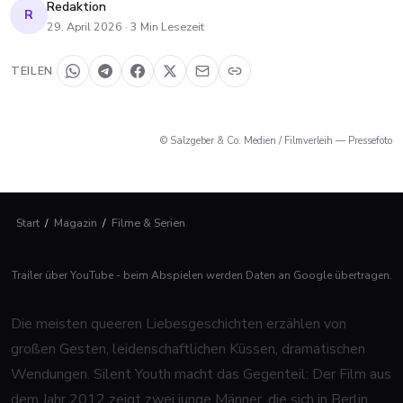
Redaktion
R
29. April 2026
·
3
Min Lesezeit
TEILEN
© Salzgeber & Co. Medien / Filmverleih — Pressefoto
Start
/
Magazin
/
Filme & Serien
Trailer über YouTube - beim Abspielen werden Daten an Google übertragen.
Die meisten queeren Liebesgeschichten erzählen von
großen Gesten, leidenschaftlichen Küssen, dramatischen
Wendungen.
Silent Youth
macht das Gegenteil: Der Film aus
dem Jahr 2012 zeigt zwei junge Männer, die sich in Berlin