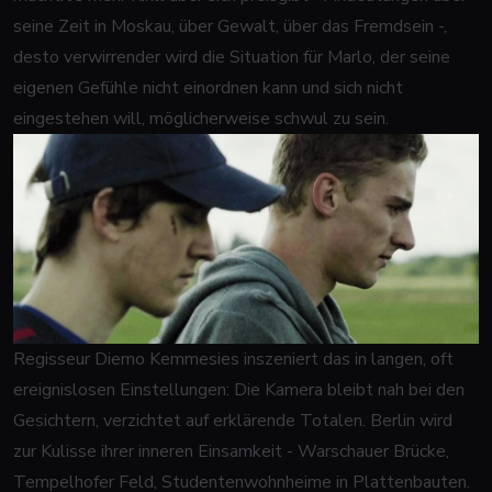
seine Zeit in Moskau, über Gewalt, über das Fremdsein -,
desto verwirrender wird die Situation für Marlo, der seine
eigenen Gefühle nicht einordnen kann und sich nicht
eingestehen will, möglicherweise schwul zu sein.
Regisseur Diemo Kemmesies inszeniert das in langen, oft
ereignislosen Einstellungen: Die Kamera bleibt nah bei den
Gesichtern, verzichtet auf erklärende Totalen. Berlin wird
zur Kulisse ihrer inneren Einsamkeit - Warschauer Brücke,
Tempelhofer Feld, Studentenwohnheime in Plattenbauten.