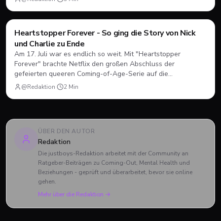
unter neuen Vorzeichen funktionieren.
Filme & Serien
Heartstopper Forever - So ging die Story von Nick
und Charlie zu Ende
Am 17. Juli war es endlich so weit. Mit "Heartstopper
Forever" brachte Netflix den großen Abschluss der
gefeierten queeren Coming-of-Age-Serie auf die
Bildschirme. Statt einer vierten Staffel gab es diesmal einen
@Redaktion
·
2
Min
abendfüllenden Spielfilm. Wir blicken zurück, wie sich Nick
und Charlie verabschiedet haben und was das große Finale
zu bieten hatte.
ÜBER DEN AUTOR
Redaktion
Die justboys-Redaktion arbeitet mit der Community an
Ratgeber-Beiträgen zu Coming-Out, Mental Health und
Beziehungen - geprüft und überarbeitet, bevor sie online
gehen.
Mehr über die Redaktion →