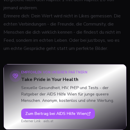
jemand anderem.
Erinnere dich: Dein Wert wird nicht in Likes gemessen. Die
echten Verbindungen - die Freunde, die Community, die
Menschen die dich wirklich kennen - die findest du nicht im
Feed, sondern im echten Leben. Oder bei justboys, wo es
um echte Gespräche geht statt um perfekte Bilder.
EMPFOHLEN VON UNSEREN PARTNERN
Take Pride in Your Health
Sexuelle Gesundheit, HIV, PrEP und Tests - der
Ratgeber der AIDS Hilfe Wien für junge queere
Menschen. Anonym, kostenlos und ohne Wertung.
Zum Beitrag bei
AIDS Hilfe Wien
Externer Link ·
aids.at