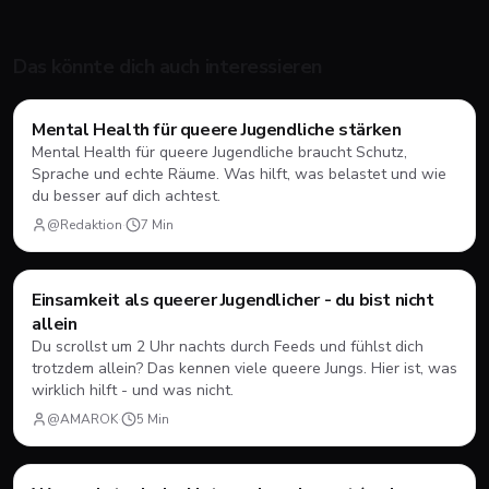
Das könnte dich auch interessieren
Mental Health
Mental Health für queere Jugendliche stärken
Mental Health für queere Jugendliche braucht Schutz,
Sprache und echte Räume. Was hilft, was belastet und wie
du besser auf dich achtest.
@Redaktion
·
7
Min
Mental Health
Einsamkeit als queerer Jugendlicher - du bist nicht
allein
Du scrollst um 2 Uhr nachts durch Feeds und fühlst dich
trotzdem allein? Das kennen viele queere Jungs. Hier ist, was
wirklich hilft - und was nicht.
@AMAROK
·
5
Min
Ratgeber