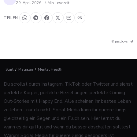
29. April 2026
·
4
Min Lesezeit
TEILEN
© justboys.net
Start
/
Magazin
/
Mental Health
Du scrollst durch Instagram, TikTok oder Twitter und siehst
perfekte Körper, perfekte Beziehungen, perfekte Coming-
Out-Stories mit Happy End. Alle scheinen ihr bestes Leben
zu leben - nur du nicht. Social Media kann für queere Jungs
gleichzeitig ein Segen und ein Fluch sein. Hier lernst du,
wann es dir guttut und wann du besser abschalten solltest.
Warum Social Media für queere Jungs besonders ist