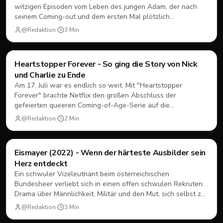
witzigen Episoden vom Leben des jungen Adam, der nach
seinem Coming-out und dem ersten Mal plötzlich
herausfinden muss, wie Dating, Freundschaft und Familie
@Redaktion
·
3
Min
unter neuen Vorzeichen funktionieren.
Filme & Serien
Heartstopper Forever - So ging die Story von Nick
und Charlie zu Ende
Am 17. Juli war es endlich so weit. Mit "Heartstopper
Forever" brachte Netflix den großen Abschluss der
gefeierten queeren Coming-of-Age-Serie auf die
Bildschirme. Statt einer vierten Staffel gab es diesmal einen
@Redaktion
·
2
Min
abendfüllenden Spielfilm. Wir blicken zurück, wie sich Nick
und Charlie verabschiedet haben und was das große Finale
zu bieten hatte.
Filme & Serien
Eismayer (2022) - Wenn der härteste Ausbilder sein
Herz entdeckt
Ein schwuler Vizeleutnant beim österreichischen
Bundesheer verliebt sich in einen offen schwulen Rekruten.
Drama über Männlichkeit, Militär und den Mut, sich selbst zu
sein.
@Redaktion
·
3
Min