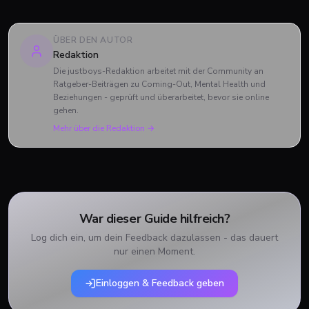
ÜBER DEN AUTOR
Redaktion
Die justboys-Redaktion arbeitet mit der Community an
Ratgeber-Beiträgen zu Coming-Out, Mental Health und
Beziehungen - geprüft und überarbeitet, bevor sie online
gehen.
Mehr über die Redaktion →
War dieser Guide hilfreich?
Log dich ein, um dein Feedback dazulassen - das dauert
nur einen Moment.
Einloggen & Feedback geben