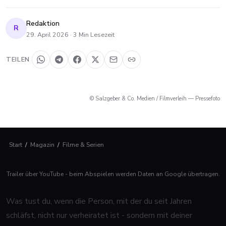
Redaktion
R
29. April 2026
·
3
Min Lesezeit
TEILEN
© Salzgeber & Co. Medien / Filmverleih — Pressefoto
Start
/
Magazin
/
Filme & Serien
Trailer über YouTube - beim Abspielen werden Daten an Google übertragen.
Was tust du, wenn die Person, mit der du seit Jahren
schläfst, nicht nur verheiratet ist - sondern mit deiner