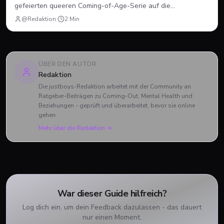
gefeierten queeren Coming-of-Age-Serie auf die
Bildschirme. Statt einer vierten Staffel gab es diesmal einen
@Redaktion
·
2
Min
abendfüllenden Spielfilm. Wir blicken zurück, wie sich Nick
und Charlie verabschiedet haben und was das große Finale
zu bieten hatte.
ÜBER DEN AUTOR
Redaktion
Die justboys-Redaktion arbeitet mit der Community an
Ratgeber-Beiträgen zu Coming-Out, Mental Health und
Beziehungen - geprüft und überarbeitet, bevor sie online
gehen.
Mehr über die Redaktion →
War dieser Guide hilfreich?
Log dich ein, um dein Feedback dazulassen - das dauert
nur einen Moment.