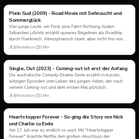
Filme & Serien
Plein Sud (2009) - Road Movie mit Sehnsucht und
Sommerglück
Vier junge Leute, ein Ford, eine Fahrt Richtung Süden:
Sébastien Lifshitz erzählt queeres Begehren als Roadtrip
durch Frankreich. Atmosphärisch stark, aber nicht frei von
Längen.
@Redaktion
·
3
Min
Filme & Serien
Single, Out (2023) - Coming-out ist erst der Anfang
Die australische Comedy-Drama-Serie erzählt in kurzen,
witzigen Episoden vom Leben des jungen Adam, der nach
seinem Coming-out und dem ersten Mal plötzlich
herausfinden muss, wie Dating, Freundschaft und Familie
@Redaktion
·
3
Min
unter neuen Vorzeichen funktionieren.
Filme & Serien
Heartstopper Forever - So ging die Story von Nick
und Charlie zu Ende
Am 17. Juli war es endlich so weit. Mit "Heartstopper
Forever" brachte Netflix den großen Abschluss der