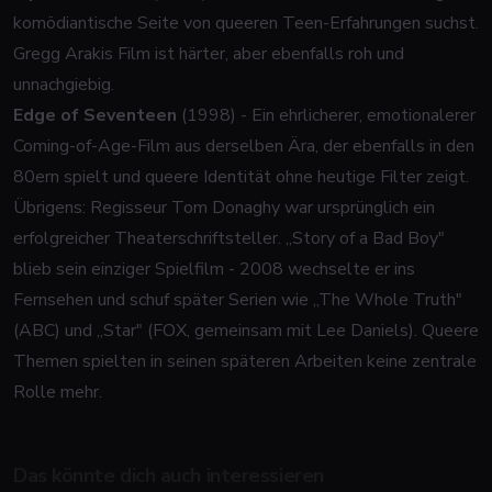
komödiantische Seite von queeren Teen-Erfahrungen suchst.
Gregg Arakis Film ist härter, aber ebenfalls roh und
unnachgiebig.
Edge of Seventeen
(1998) - Ein ehrlicherer, emotionalerer
Coming-of-Age-Film aus derselben Ära, der ebenfalls in den
80ern spielt und queere Identität ohne heutige Filter zeigt.
Übrigens: Regisseur Tom Donaghy war ursprünglich ein
erfolgreicher Theaterschriftsteller. „Story of a Bad Boy"
blieb sein einziger Spielfilm - 2008 wechselte er ins
Fernsehen und schuf später Serien wie „The Whole Truth"
(ABC) und „Star" (FOX, gemeinsam mit Lee Daniels). Queere
Themen spielten in seinen späteren Arbeiten keine zentrale
Rolle mehr.
Das könnte dich auch interessieren