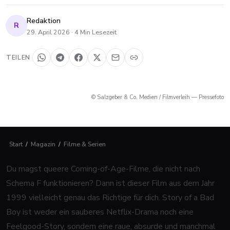
Redaktion
R
29. April 2026
·
4
Min Lesezeit
TEILEN
© Salzgeber & Co. Medien / Filmverleih — Pressefoto
Start
/
Magazin
/
Filme & Serien
Du magst queere Coming-of-Age-Filme, die nicht nach
Schema F funktionieren? Dann ist dieser Film aus dem Jahr
1999 vielleicht genau das Richtige für dich.
Story of a Bad
Boy
ist weder ein sauberes Netflix-Drama noch eine
Feelgood-Story, sondern eine raue, absurde und manchmal