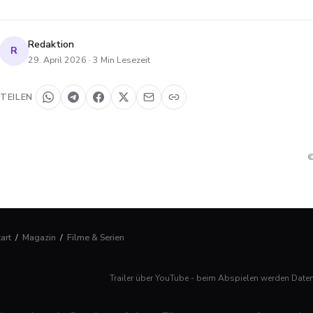
Redaktion
R
29. April 2026
·
3
Min Lesezeit
TEILEN
©
tart
/
Magazin
/
Filme & Serien
Trailer über YouTube - beim Abspielen werden Date