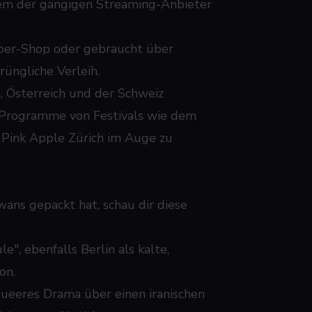
inem der gängigen Streaming-Anbieter
eber-Shop oder gebraucht über
üngliche Verleih.
, Österreich und der Schweiz
ie Programme von Festivals wie dem
 Pink Apple Zürich im Auge zu
wans
gepackt hat, schau dir diese
e", ebenfalls Berlin als kalte,
on.
ueeres Drama über einen iranischen