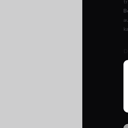
t
B
a
ka
D