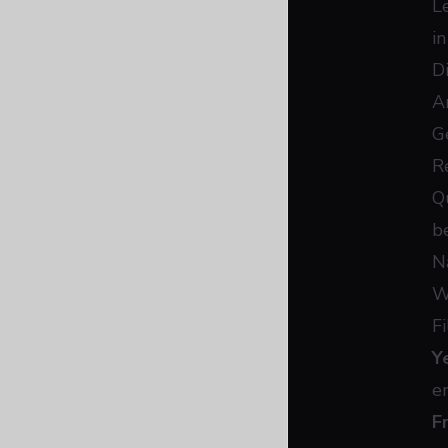
L
i
D
A
G
R
Q
b
N
W
F
Y
e
F