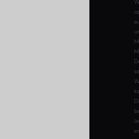
W
o
a
u
M
M
D
s
W
k
D
b
l
e