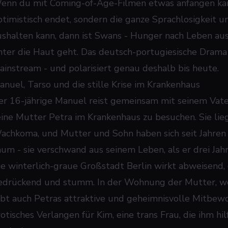
enn du mit Coming-of-Age-Filmen etwas anfangen kann
ptimistisch endet, sondern die ganze Sprachlosigkeit 
ushalten kann, dann ist
Swans - Hunger nach Leben
aus
nter die Haut geht. Das deutsch-portugiesische Dram
ainstream - und polarisiert genau deshalb bis heute.
anuel, Tarso und die stille Krise im Krankenhaus
er 16-jährige Manuel reist gemeinsam mit seinem Vate
eine Mutter Petra im Krankenhaus zu besuchen. Sie lie
achkoma, und Mutter und Sohn haben sich seit Jahren 
aum - sie verschwand aus seinem Leben, als er drei Jahr
ie winterlich-graue Großstadt Berlin wirkt abweisend,
edrückend und stumm. In der Wohnung der Mutter, w
ebt auch Petras attraktive und geheimnisvolle Mitbewo
rotisches Verlangen für Kim, eine trans Frau, die ihm hi