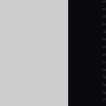
e
w
Gl
K
„
P
e
er
A
b
T
S
S
D