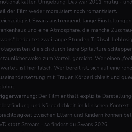
motional kalten Umgebung. Das war 2011 mutig - und
eil der Film weder moralisiert noch romantisiert.
eichzeitig ist
Swans
anstrengend: lange Einstellungen,
rankenhaus und eine Atmosphäre, die manche Zuschaue
Swans" bedeutet zwei lange Stunden Trübsal, Leblosig
rotagonisten, die sich durch leere Spitalflure schlepp
rstaunlicherweise zum Vorteil gereicht. Wer einen „f
wartet, ist hier falsch. Wer bereit ist, sich auf eine ro
useinandersetzung mit Trauer, Körperlichkeit und quee
elohnt.
riggerwarnung:
Der Film enthält explizite Darstellung
elbstfindung und Körperlichkeit im klinischen Kontex
prachlosigkeit zwischen Eltern und Kindern können bel
VD statt Stream - so findest du Swans 2026