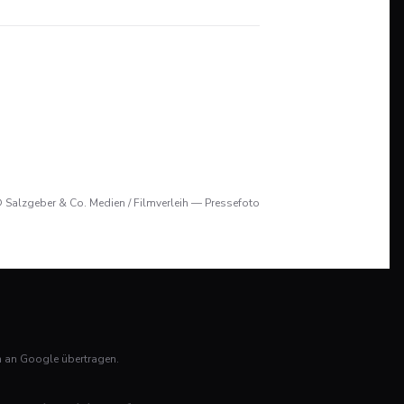
 Salzgeber & Co. Medien / Filmverleih — Pressefoto
n an Google übertragen.