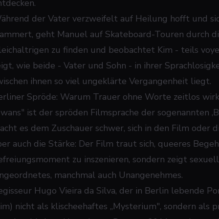
ntdecken.
ährend der Vater verzweifelt auf Heilung hofft und si
lammert, geht Manuel auf Skateboard-Touren durch die
eichaltrigen zu finden und beobachtet Kim - teils voyeur
eigt, wie beide - Vater und Sohn - in ihrer Sprachlosig
wischen ihnen so viel ungeklärte Vergangenheit liegt.
erliner Spröde: Warum Trauer ohne Worte zeitlos wir
Swans" ist der spröden Filmsprache der sogenannten ‚Be
acht es dem Zuschauer schwer, sich in den Film oder di
ber auch die Stärke: Der Film traut sich, queeres Begehr
efreiungsmoment zu inszenieren, sondern zeigt sexuell
ngeordnetes, manchmal auch Unangenehmes.
egisseur Hugo Vieira da Silva, der in Berlin lebende Por
Kim) nicht als klischeehaftes „Mysterium", sondern als p