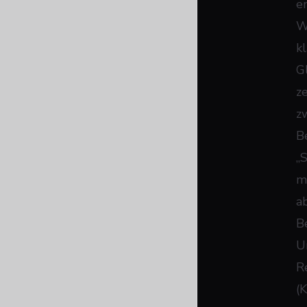
e
W
k
Gl
z
z
B
„
m
a
B
U
R
(