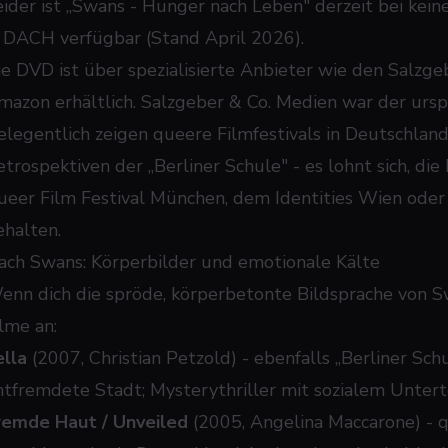
eider ist „Swans - Hunger nach Leben" derzeit bei ke
n DACH verfügbar (Stand April 2026).
ie DVD ist über spezialisierte Anbieter wie den Salzg
mazon erhältlich. Salzgeber & Co. Medien war der urspr
elegentlich zeigen queere Filmfestivals in Deutschland
etrospektiven der „Berliner Schule" - es lohnt sich, d
ueer Film Festival München, dem Identities Wien oder
ehalten.
ach Swans: Körperbilder und emotionale Kälte
enn dich die spröde, körperbetonte Bildsprache von
S
ilme an:
ella
(2007, Christian Petzold) - ebenfalls „Berliner Schul
ntfremdete Stadt; Mysterythriller mit sozialem Untert
remde Haut / Unveiled
(2005, Angelina Maccarone) - q