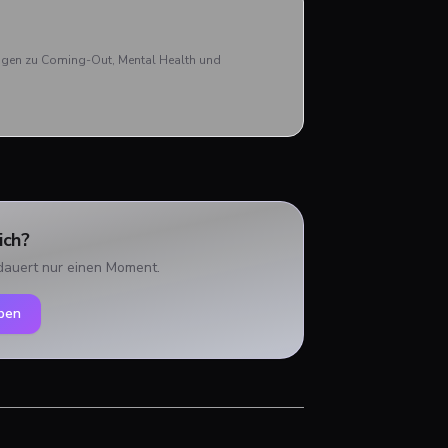
Nick
aben
rägen zu Coming-Out, Mental Health und
ich?
dauert nur einen Moment.
ben