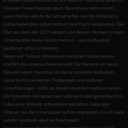
in seinem Leben verliebt er sich wirklich - und alles gerät ins
Wanken. Seine Freundin spürt, dass etwas nicht stimmt,
seine Mutter will ihn für sich behalten, und für Michał ist in
Kubas bisherigem Leben schlicht kein Platz vorgesehen. Der
Film aus dem Jahr 2013 erzählt von diesem Moment, in dem
Untertauchen keine Option mehr ist - und Auftauchen
bedeutet, alles zu riskieren.
Regisseur Tomasz Wasilewski inszeniert Kubas inneren
Konflikt als visuelles Meisterwerk: Die Kamera von Jakub
Kijowski rahmt Warschau als kalte, moderne Großstadt
voller Beton, anonymer Tiefgaragen und endloser
Unterführungen - Orte, an denen Menschen verloren gehen.
Die Schwimm-Metapher zieht sich durch den gesamten Film:
Kuba unter Wasser, schwerelos und sicher. Kuba über
Wasser, wo die Erwartungen auf ihn einprasseln. Es ist keine
subtile Symbolik, aber sie funktioniert.