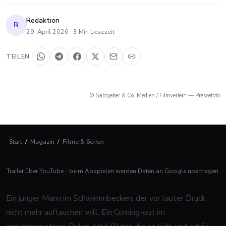
Redaktion
R
29. April 2026
·
3
Min Lesezeit
TEILEN
© Salzgeber & Co. Medien / Filmverleih — Pressefoto
Start
/
Magazin
/
Filme & Serien
Trailer über YouTube - beim Abspielen werden Daten an Google übertragen.
Ein junger Mann im Schwimmbecken, der vor lauter Druck
nicht mehr auftauchen will. Ein Coming-out im