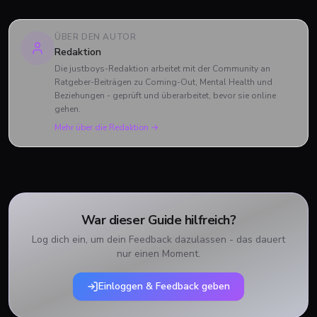
ÜBER DEN AUTOR
Redaktion
Die justboys-Redaktion arbeitet mit der Community an
Ratgeber-Beiträgen zu Coming-Out, Mental Health und
Beziehungen - geprüft und überarbeitet, bevor sie online
gehen.
Mehr über die Redaktion →
War dieser Guide hilfreich?
Log dich ein, um dein Feedback dazulassen - das dauert
nur einen Moment.
Einloggen & Feedback geben