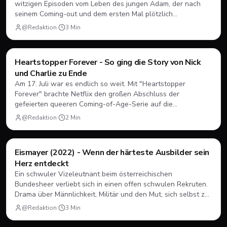
witzigen Episoden vom Leben des jungen Adam, der nach
seinem Coming-out und dem ersten Mal plötzlich
herausfinden muss, wie Dating, Freundschaft und Familie
@Redaktion
·
3
Min
unter neuen Vorzeichen funktionieren.
Filme & Serien
Heartstopper Forever - So ging die Story von Nick
und Charlie zu Ende
Am 17. Juli war es endlich so weit. Mit "Heartstopper
Forever" brachte Netflix den großen Abschluss der
gefeierten queeren Coming-of-Age-Serie auf die
Bildschirme. Statt einer vierten Staffel gab es diesmal einen
@Redaktion
·
2
Min
abendfüllenden Spielfilm. Wir blicken zurück, wie sich Nick
und Charlie verabschiedet haben und was das große Finale
zu bieten hatte.
Filme & Serien
Eismayer (2022) - Wenn der härteste Ausbilder sein
Herz entdeckt
Ein schwuler Vizeleutnant beim österreichischen
Bundesheer verliebt sich in einen offen schwulen Rekruten.
Drama über Männlichkeit, Militär und den Mut, sich selbst zu
sein.
@Redaktion
·
3
Min