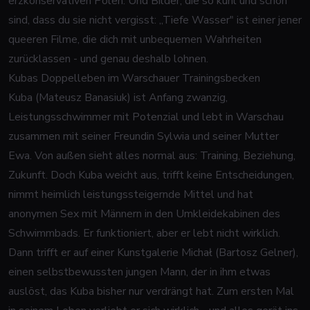
erzkonservativen Polen. Und Bilder, die so kühl und schön
sind, dass du sie nicht vergisst: „Tiefe Wasser" ist einer jener
queeren Filme, die dich mit unbequemen Wahrheiten
zurücklassen - und genau deshalb lohnen.
Kubas Doppelleben im Warschauer Trainingsbecken
Kuba (Mateusz Banasiuk) ist Anfang zwanzig,
Leistungsschwimmer mit Potenzial und lebt in Warschau
zusammen mit seiner Freundin Sylwia und seiner Mutter
Ewa. Von außen sieht alles normal aus: Training, Beziehung,
Zukunft. Doch Kuba weicht aus, trifft keine Entscheidungen,
nimmt heimlich leistungssteigernde Mittel und hat
anonymen Sex mit Männern in den Umkleidekabinen des
Schwimmbads. Er funktioniert, aber er lebt nicht wirklich.
Dann trifft er auf einer Kunstgalerie Michał (Bartosz Gelner),
einen selbstbewussten jungen Mann, der in ihm etwas
auslöst, das Kuba bisher nur verdrängt hat. Zum ersten Mal