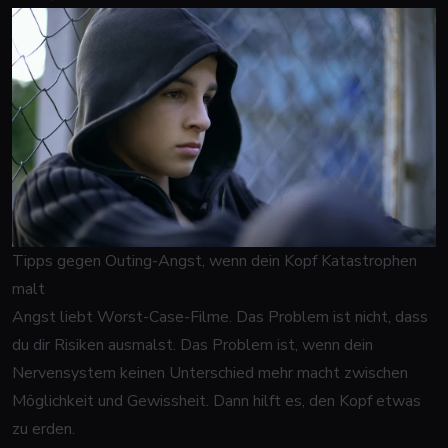
Tipps gegen Outing-Angst, wenn dein Kopf Katastrophen
malt
Angst liebt Worst-Case-Filme. Das Problem ist nicht, dass
du dir Risiken ausmalst. Das Problem ist, wenn dein
Nervensystem keinen Unterschied mehr macht zwischen
Möglichkeit und Gewissheit. Dann hilft es, den Kopf etwas
zu erden.