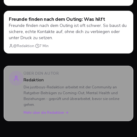
Ratgeber
Freunde finden nach dem Outing: Was hilft
Freunde finden nach dem Outing ist oft schwer. So baust du
sichere, echte Kontakte auf, ohne dich zu verbiegen oder
unter Druck zu setzen.
@Redaktion
·
7
Min
ÜBER DEN AUTOR
Redaktion
Die justboys-Redaktion arbeitet mit der Community an
Ratgeber-Beiträgen zu Coming-Out, Mental Health und
Beziehungen - geprüft und überarbeitet, bevor sie online
gehen.
Mehr über die Redaktion →