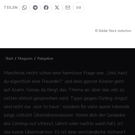
TEILEN
© Adobe Stock motortion
Start
/
Magazin
/
Ratgeber
Manchmal reicht schon eine harmlose Frage wie „Und, hast
du eigentlich eine Freundin?“ und dein ganzer Körper geht
auf Alarm. Genau da fängt das Thema an, über das viel zu
selten ehrlich gesprochen wird: Tipps gegen Outing-Angst
sind nicht nur „nice to have“, sondern für viele queer lebende
Jungs schlicht Überlebenswissen. Wenn dich der Gedanke
ans Coming-out stresst, lähmt oder nachts wach hält, ist
das keine Überreaktion. Es ist eine verständliche Antwort