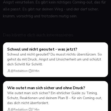
Angst verurteilen. Es gibt kein richtiges Coming-out, das für
alle passt. Es gibt nur deinen Weg - und der darf sicher,
krumm, vorsichtig und trotzdem mutig sein.
Das könnte dich auch interessieren
Ratgeber
Schwul und nicht geoutet - was jetzt?
Schwul und nicht geoutet? Du musst nichts überstürzen. So
gehst du mit Druck, Angst und Unsicherheit um und schützt
dich Schritt für Schritt.
@Redaktion
·
8
Min
Ratgeber
Wie outet man sich sicher und ohne Druck?
Wie outet man sich sicher? Ein ehrlicher Guide zu Timing,
Schutz, Reaktionen und deinem Plan B - für ein Coming-out,
das dich nicht überfordert.
@Redaktion
·
7
Min