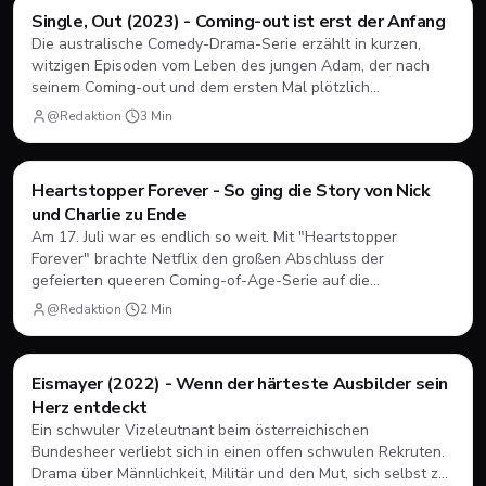
Filme & Serien
Single, Out (2023) - Coming-out ist erst der Anfang
Die australische Comedy-Drama-Serie erzählt in kurzen,
witzigen Episoden vom Leben des jungen Adam, der nach
seinem Coming-out und dem ersten Mal plötzlich
herausfinden muss, wie Dating, Freundschaft und Familie
@Redaktion
·
3
Min
unter neuen Vorzeichen funktionieren.
Filme & Serien
Heartstopper Forever - So ging die Story von Nick
und Charlie zu Ende
Am 17. Juli war es endlich so weit. Mit "Heartstopper
Forever" brachte Netflix den großen Abschluss der
gefeierten queeren Coming-of-Age-Serie auf die
Bildschirme. Statt einer vierten Staffel gab es diesmal einen
@Redaktion
·
2
Min
abendfüllenden Spielfilm. Wir blicken zurück, wie sich Nick
und Charlie verabschiedet haben und was das große Finale
zu bieten hatte.
Filme & Serien
Eismayer (2022) - Wenn der härteste Ausbilder sein
Herz entdeckt
Ein schwuler Vizeleutnant beim österreichischen
Bundesheer verliebt sich in einen offen schwulen Rekruten.
Drama über Männlichkeit, Militär und den Mut, sich selbst zu