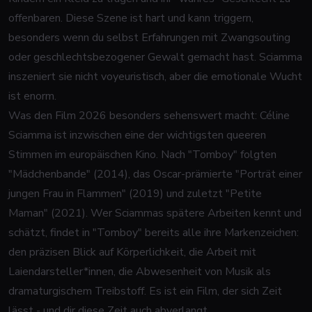
offenbaren. Diese Szene ist hart und kann triggern,
besonders wenn du selbst Erfahrungen mit Zwangsouting
oder geschlechtsbezogener Gewalt gemacht hast. Sciamma
inszeniert sie nicht voyeuristisch, aber die emotionale Wucht
ist enorm.
Was den Film 2026 besonders sehenswert macht: Céline
Sciamma ist inzwischen eine der wichtigsten queeren
Stimmen im europäischen Kino. Nach "Tomboy" folgten
"Mädchenbande" (2014), das Oscar-prämierte "Porträt einer
jungen Frau in Flammen" (2019) und zuletzt "Petite
Maman" (2021). Wer Sciammas spätere Arbeiten kennt und
schätzt, findet in "Tomboy" bereits alle ihre Markenzeichen:
den präzisen Blick auf Körperlichkeit, die Arbeit mit
Laiendarsteller*innen, die Abwesenheit von Musik als
dramaturgischem Treibstoff. Es ist ein Film, der sich Zeit
lässt - und dir diese Zeit auch abverlangt.