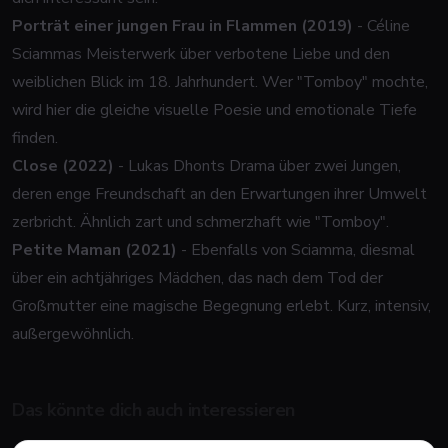
Porträt einer jungen Frau in Flammen (2019)
- Céline
Sciammas Meisterwerk über verbotene Liebe und den
weiblichen Blick im 18. Jahrhundert. Wer "Tomboy" mochte,
wird hier die gleiche visuelle Poesie und emotionale Tiefe
finden.
Close (2022)
- Lukas Dhonts Drama über zwei Jungen,
deren enge Freundschaft an den Erwartungen ihrer Umwelt
zerbricht. Ähnlich zart und schmerzhaft wie "Tomboy".
Petite Maman (2021)
- Ebenfalls von Sciamma, diesmal
über ein achtjähriges Mädchen, das nach dem Tod der
Großmutter eine magische Begegnung erlebt. Kurz, intensiv,
außergewöhnlich.
Das könnte dich auch interessieren