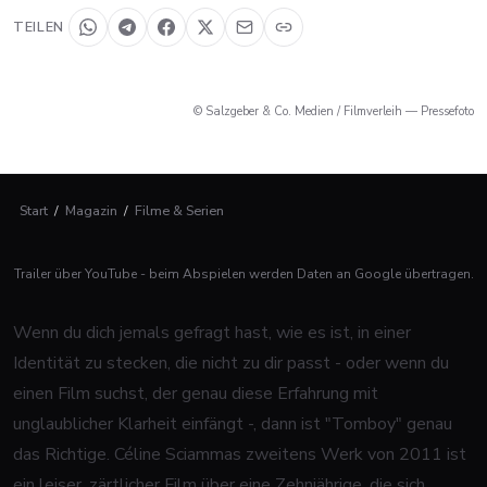
TEILEN
© Salzgeber & Co. Medien / Filmverleih — Pressefoto
Start
/
Magazin
/
Filme & Serien
Trailer über YouTube - beim Abspielen werden Daten an Google übertragen.
Wenn du dich jemals gefragt hast, wie es ist, in einer
Identität zu stecken, die nicht zu dir passt - oder wenn du
einen Film suchst, der genau diese Erfahrung mit
unglaublicher Klarheit einfängt -, dann ist "Tomboy" genau
das Richtige. Céline Sciammas zweitens Werk von 2011 ist
ein leiser, zärtlicher Film über eine Zehnjährige, die sich