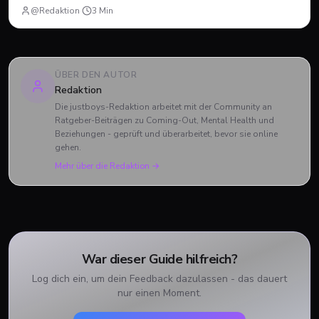
sein.
@Redaktion
·
3
Min
ÜBER DEN AUTOR
Redaktion
Die justboys-Redaktion arbeitet mit der Community an
Ratgeber-Beiträgen zu Coming-Out, Mental Health und
Beziehungen - geprüft und überarbeitet, bevor sie online
gehen.
Mehr über die Redaktion →
War dieser Guide hilfreich?
Log dich ein, um dein Feedback dazulassen - das dauert
nur einen Moment.