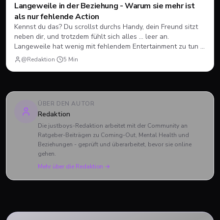
Langeweile in der Beziehung - Warum sie mehr ist
Dating
💘
als nur fehlende Action
Kennst du das? Du scrollst durchs Handy, dein Freund sitzt
neben dir, und trotzdem fühlt sich alles … leer an.
Langeweile hat wenig mit fehlendem Entertainment zu tun -
und mehr mit dir selbst, als du denkst.
@Redaktion
·
5
Min
ÜBER DEN AUTOR
Redaktion
Die justboys-Redaktion arbeitet mit der Community an
Ratgeber-Beiträgen zu Coming-Out, Mental Health und
Beziehungen - geprüft und überarbeitet, bevor sie online
gehen.
Mehr über die Redaktion →