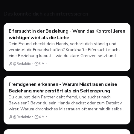
Das könnte dich auch interessieren
Eifersucht in der Beziehung - Wenn das Kontrollieren
Dating
💘
wichtiger wird als die Liebe
Dein Freund checkt dein Handy, verhört dich ständig und
verbietet dir Freundschaften? Krankhafte Eifersucht macht
eine Beziehung kaputt - wie du klare Grenzen setzt und
wann Schluss sein muss.
@Redaktion
·
3
Min
Fremdgehen erkennen - Warum Misstrauen deine
Dating
💘
Beziehung mehr zerstört als ein Seitensprung
Du glaubst, dein Partner geht fremd, und suchst nach
Beweisen? Bevor du sein Handy checkst oder zum Detektiv
wirst: Warum chronisches Misstrauen oft mehr mit dir selbst
zu tun hat - und wie du damit umgehen kannst.
@Redaktion
·
4
Min