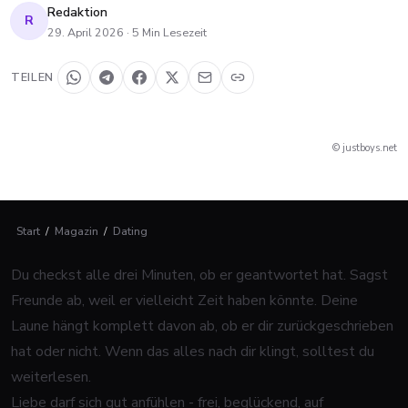
Redaktion
R
29. April 2026
·
5
Min Lesezeit
TEILEN
© justboys.net
Start
/
Magazin
/
Dating
Du checkst alle drei Minuten, ob er geantwortet hat. Sagst
Freunde ab, weil er vielleicht Zeit haben könnte. Deine
Laune hängt komplett davon ab, ob er dir zurückgeschrieben
hat oder nicht. Wenn das alles nach dir klingt, solltest du
weiterlesen.
Liebe darf sich gut anfühlen - frei, beglückend, auf