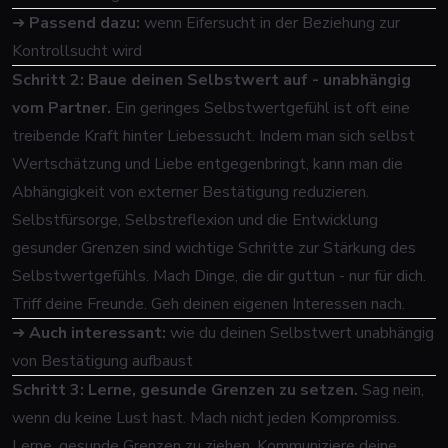
➜
Passend dazu:
wenn Eifersucht in der Beziehung zur
Kontrollsucht wird
Schritt 2: Baue deinen Selbstwert auf - unabhängig
vom Partner.
Ein geringes Selbstwertgefühl ist oft eine
treibende Kraft hinter Liebessucht. Indem man sich selbst
Wertschätzung und Liebe entgegenbringt, kann man die
Abhängigkeit von externer Bestätigung reduzieren.
Selbstfürsorge, Selbstreflexion und die Entwicklung
gesunder Grenzen sind wichtige Schritte zur Stärkung des
Selbstwertgefühls. Mach Dinge, die dir guttun - nur für dich.
Triff deine Freunde. Geh deinen eigenen Interessen nach.
➜
Auch interessant:
wie du deinen Selbstwert unabhängig
von Bestätigung aufbaust
Schritt 3: Lerne, gesunde Grenzen zu setzen.
Sag nein,
wenn du keine Lust hast. Mach nicht jeden Kompromiss.
Lerne, gesunde Grenzen zu ziehen. Kommuniziere deine