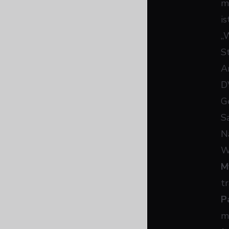
m
i
„
S
A
D
G
S
N
W
M
t
P
m