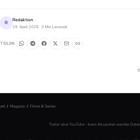
Redaktion
R
29. April 2026
·
3
Min Lesezeit
TEILEN
©
tart
/
Magazin
/
Filme & Serien
Trailer über YouTube - beim Abspielen werden Date