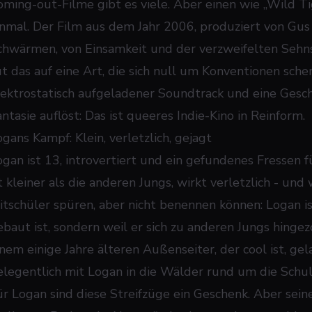
oming-out-Filme gibt es viele. Aber einen wie „Wild T
inmal. Der Film aus dem Jahr 2006, produziert von Gus
chwärmen, von Einsamkeit und der verzweifelten Sehn
ut das auf eine Art, die sich null um Konventionen scher
lektrostatisch aufgeladener Soundtrack und eine Geschi
ntasie auflöst: Das ist queeres Indie-Kino in Reinform.
gans Kampf: Klein, verletzlich, gejagt
ogan ist 13, introvertiert und ein gefundenes Fressen f
t kleiner als die anderen Jungs, wirkt verletzlich - und
itschüler spüren, aber nicht benennen können: Logan ist
ebaut ist, sondern weil er sich zu anderen Jungs hinge
inem einige Jahre älteren Außenseiter, der cool ist, g
elegentlich mit Logan in die Wälder rund um die Schu
ür Logan sind diese Streifzüge ein Geschenk. Aber se