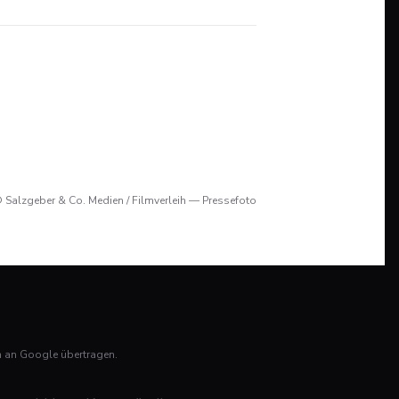
 Salzgeber & Co. Medien / Filmverleih — Pressefoto
n an Google übertragen.