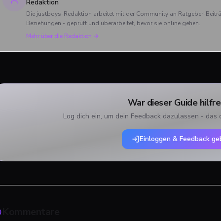
und Charlie verabschiedet h
Redaktion
und was das große Finale zu
Die justboys-Redaktion arbeitet mit der Community an Ratgeber-Beit
bieten hatte.
Beziehungen - geprüft und überarbeitet, bevor sie online gehen.
Mehr über die Redaktion →
War dieser Guide hilfre
Log dich ein, um dein Feedback dazulassen - das 
Einloggen & Feedback ge
Kommentare