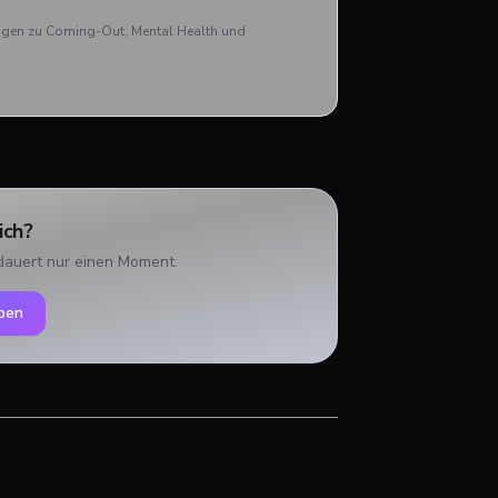
aben
rägen zu Coming-Out, Mental Health und
ich?
dauert nur einen Moment.
ben