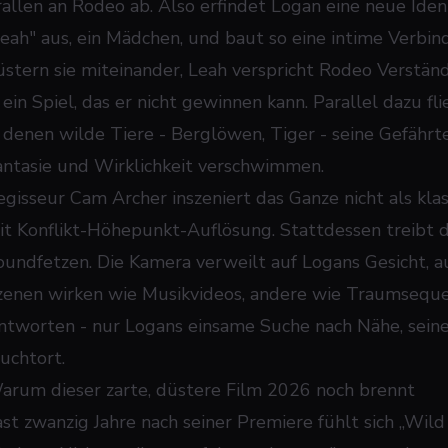
rallen an Rodeo ab. Also erfindet Logan eine neue Ident
Leah" aus, ein Mädchen, und baut so eine intime Verbi
lüstern sie miteinander, Leah verspricht Rodeo Verstän
 ein Spiel, das er nicht gewinnen kann. Parallel dazu fl
n denen wilde Tiere - Berglöwen, Tiger - seine Gefähr
antasie und Wirklichkeit verschwimmen.
egisseur Cam Archer inszeniert das Ganze nicht als kl
it Konflikt-Höhepunkt-Auflösung. Stattdessen treibt 
oundfetzen. Die Kamera verweilt auf Logans Gesicht, au
zenen wirken wie Musikvideos, andere wie Traumsequen
ntworten - nur Logans einsame Suche nach Nähe, seine
luchtort.
arum dieser zarte, düstere Film 2026 noch brennt
ast zwanzig Jahre nach seiner Premiere fühlt sich „Wi