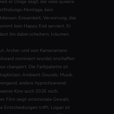
weil er Dinge zeigt, die viele queere
bstfindungs-Montage, kein
dessen: Einsamkeit, Verwirrung, das
kommt kein Happy End serviert. Er
sst ihn dabei scheitern, träumen,
Mut. Archer und sein Kameramann
t Award nominiert wurde) erschaffen
us changiert. Die Farbpalette ist
Dialogfetzen, Ambient-Sounds, Musik,
trengend, andere hypnotisierend.
queeres Kino auch 2026 noch.
r Film zeigt emotionale Gewalt,
e Entscheidungen trifft. Logan ist