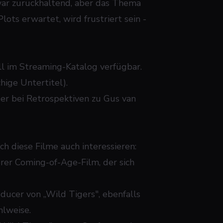
zwar zurückhaltend, aber das Thema
lots erwartet, wird frustriert sein -
ll im Streaming-Katalog verfügbar.
ige Untertitel).
der bei Retrospektiven zu Gus van
h diese Filme auch interessieren:
rer Coming-of-Age-Film, der sich
ducer von „Wild Tigers", ebenfalls
hlweise.