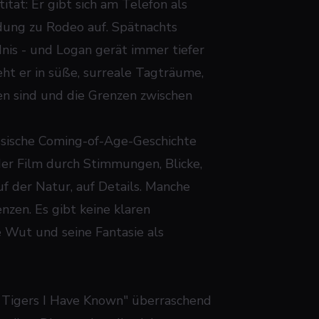
ität: Er gibt sich am Telefon als
ndung zu Rodeo auf. Spätnachts
dnis - und Logan gerät immer tiefer
ieht er in süße, surreale Tagträume,
ten sind und die Grenzen zwischen
assische Coming-of-Age-Geschichte
der Film durch Stimmungen, Blicke,
f der Natur, auf Details. Manche
zen. Es gibt keine klaren
 Wut und seine Fantasie als
ld Tigers I Have Known" überraschend