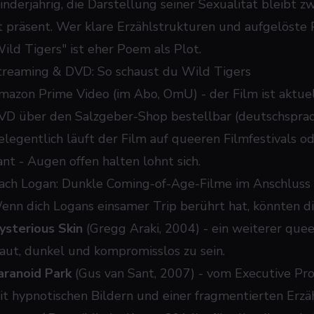
inderjährig, die Darstellung seiner Sexualität bleibt 
st präsent. Wer klare Erzählstrukturen und aufgelöste P
Wild Tigers" ist eher Poem als Plot.
treaming & DVD: So schaust du Wild Tigers
mazon Prime Video (im Abo, OmU) - der Film ist aktue
VD über den Salzgeber-Shop bestellbar (deutschsprach
elegentlich läuft der Film auf queeren Filmfestivals o
ant - Augen offen halten lohnt sich.
ach Logan: Dunkle Coming-of-Age-Filme im Anschluss
enn dich Logans einsamer Trip berührt hat, könnten dic
ysterious Skin
(Gregg Araki, 2004) - ein weiterer quee
raut, dunkel und kompromisslos zu sein.
aranoid Park
(Gus van Sant, 2007) - vom Executive Pro
it hypnotischen Bildern und einer fragmentierten Erzä