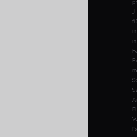
p
„
f
in
i
F
R
m
S
S
A
F
W
F