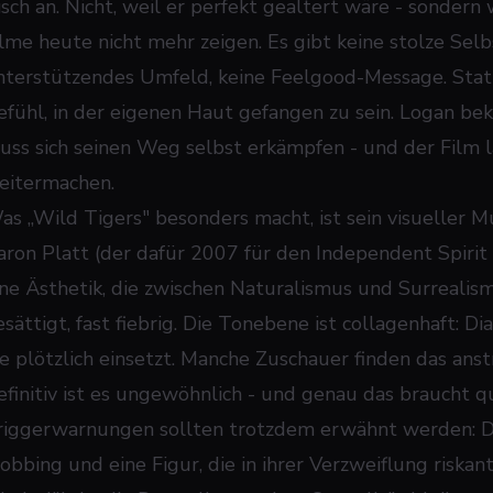
isch an. Nicht, weil er perfekt gealtert wäre - sondern 
ilme heute
nicht
mehr zeigen. Es gibt keine stolze Sel
nterstützendes Umfeld, keine Feelgood-Message. Statt
efühl, in der eigenen Haut gefangen zu sein. Logan be
uss sich seinen Weg selbst erkämpfen - und der Film lä
eitermachen.
as „Wild Tigers" besonders macht, ist sein visueller 
aron Platt (der dafür 2007 für den Independent Spiri
ine Ästhetik, die zwischen Naturalismus und Surrealism
esättigt, fast fiebrig. Die Tonebene ist collagenhaft: 
ie plötzlich einsetzt. Manche Zuschauer finden das ans
efinitiv ist es ungewöhnlich - und genau das braucht 
riggerwarnungen sollten trotzdem erwähnt werden: De
obbing und eine Figur, die in ihrer Verzweiflung riskant