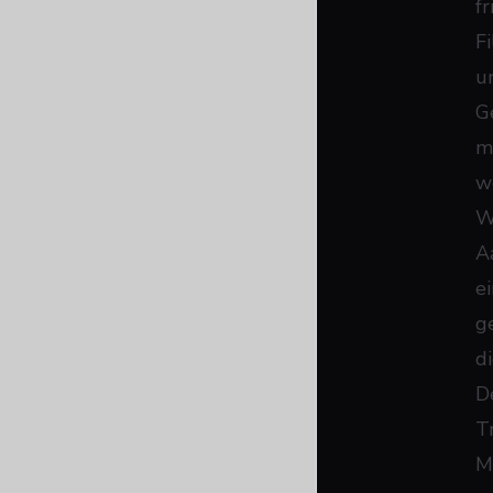
fr
F
u
G
m
w
W
A
e
g
d
D
T
M