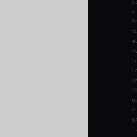
C
e
S
t
e
Fa
Lo
L
is
M
g
e
g
F