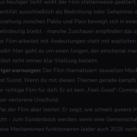
us heutiger Sicht wirkt der Film stellenweise gealtert,
dentität ausschließlich als Bedrohung oder Geheimnis i
eziehung zwischen Pablo und Paco bewegt sich in ein
ehrdeutig bleibt - manche Zuschauer empfinden das al
er Film arbeitet mit Andeutungen statt mit explizite
leibt: Hier geht es um einen Jungen, der emotional man
elbst nicht immer klar Stellung bezieht.
rigerwarnungen:
Der Film thematisiert sexuellen Miss
nd Suizid. Wenn du mit diesen Themen gerade kämpfst
er richtige Film für dich. Er ist kein „Feel-Good"-Comi
ber verlorene Unschuld.
as der Film aber leistet: Er zeigt, wie schnell queere
icht - zum Sündenbock werden, wenn eine Gemeinschaf
iese Mechanismen funktionieren leider auch 2026 noch,