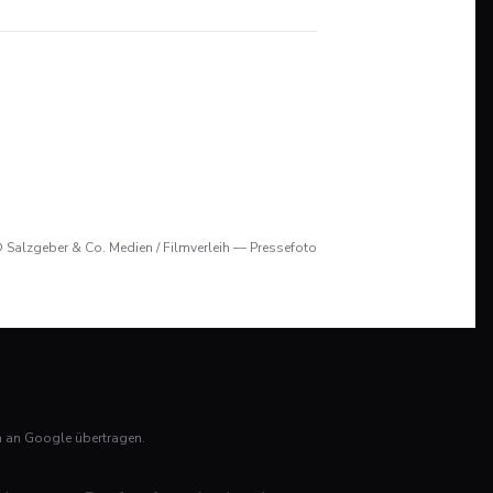
 Salzgeber & Co. Medien / Filmverleih — Pressefoto
n an Google übertragen.