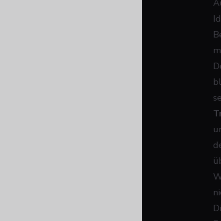
A
I
B
m
D
b
s
T
u
d
ü
W
n
D