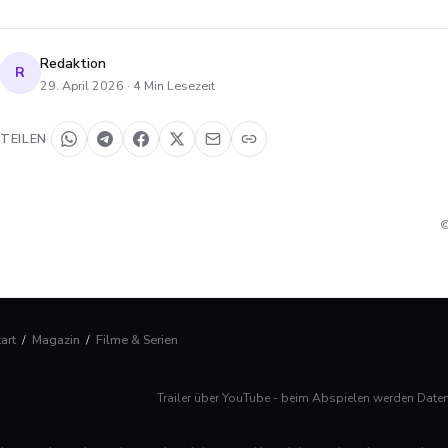
Redaktion
R
29. April 2026
·
4
Min Lesezeit
TEILEN
©
tart
/
Magazin
/
Filme & Serien
Trailer über YouTube - beim Abspielen werden Date