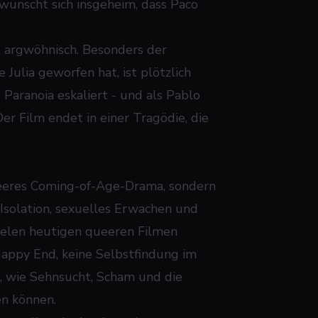
 wünscht sich insgeheim, dass Paco
 argwöhnisch. Besonders der
 Julia geworfen hat, ist plötzlich
Paranoia eskaliert - und als Pablo
r Film endet in einer Tragödie, die
queeres Coming-of-Age-Drama, sondern
 Isolation, sexuelles Erwachen und
ielen heutigen queeren Filmen
n Happy End, keine Selbstfindung im
s, wie Sehnsucht, Scham und die
n können.