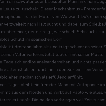
enn ein schwuler oder bisexueller Mann in einem abg
ie Leute zu tuscheln. Dieser Mechanismus - Fremdenfei
omophobie - ist der Motor von
Wo warst Du?
, einem 
er verzweifelt nach Halt sucht und dabei zum Spielball
ilm, aber einer, der dir zeigt, wie schnell Sehnsucht zu
ablos Schuld im spanischen Dorf
ablo ist dreizehn Jahre alt und trägt schwer an seiner
r seinen Vater verloren. Jetzt lebt er mit seiner Mutter
ie Tage sich endlos aneinanderreihen und nichts passiert
hre älter ist als er, führt ihn in den Sex ein - ein Vers
ablo eher mechanisch als erfüllend anfühlt.
ines Tages bleibt ein fremder Mann mit Autopanne im D
ommt aus dem Norden und wirkt auf Pablo wie alles, w
teressiert, sanft. Die beiden verbringen viel Zeit zusam