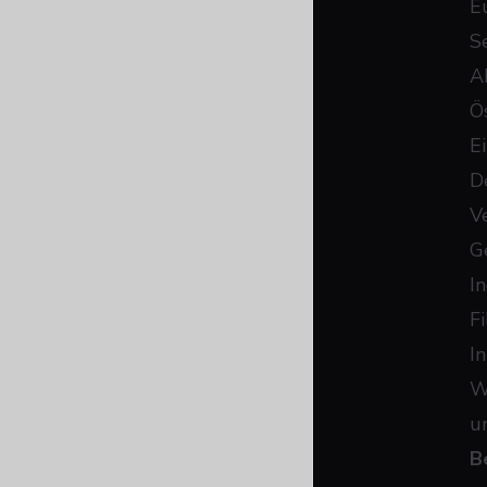
E
S
A
Ö
E
D
V
G
I
F
I
W
u
B