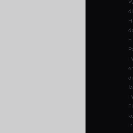
W
d
H
d
F
P
P
e
d
Ja
P
E
k
in