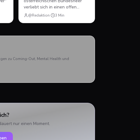
ver"
österreichischen Bundesheer
verliebt sich in einen offen
schwulen Rekruten. Drama über
@Redaktion
·
3
Min
ie
Männlichkeit, Militär und den
er
Mut, sich selbst zu sein.
l
lm.
Nick
aben
rägen zu Coming-Out, Mental Health und
ich?
dauert nur einen Moment.
ben