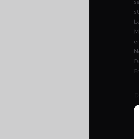
s
st
L
M
e
N
D
F
D