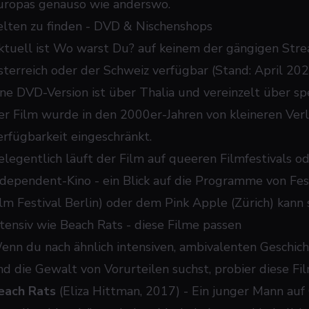
uropas genauso wie anderswo.
elten zu finden - DVD & Nischenshops
ktuell ist
Wo warst Du?
auf keinem der gängigen Stre
sterreich oder der Schweiz verfügbar (Stand: April 202
ine DVD-Version ist über Thalia und vereinzelt über spe
er Film wurde in den 2000er-Jahren von kleineren Verle
erfügbarkeit eingeschränkt.
elegentlich läuft der Film auf queeren Filmfestivals o
ndependent-Kino - ein Blick auf die Programme von Fe
ilm Festival Berlin) oder dem Pink Apple (Zürich) kann 
ntensiv wie Beach Rats - diese Filme passen
enn du nach ähnlich intensiven, ambivalenten Geschi
nd die Gewalt von Vorurteilen suchst, probier diese Fi
each Rats
(Eliza Hittman, 2017) - Ein junger Mann auf