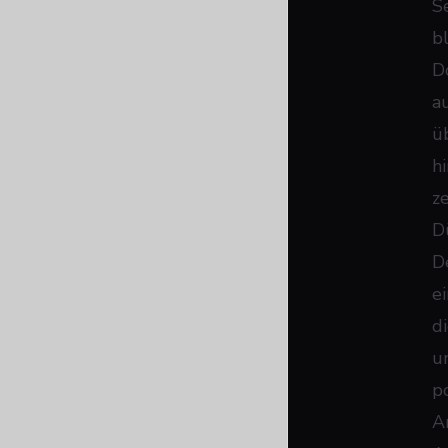
S
b
D
a
ü
h
z
D
D
e
d
u
p
A