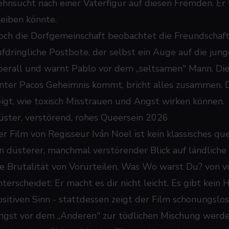
ehnsucht nach einer Vaterfigur auf diesen Fremden. Er
leiben könnte.
och die Dorfgemeinschaft beobachtet die Freundschaft
ufdringliche Postbote, der selbst ein Auge auf die junge
berall und warnt Pablo vor dem „seltsamen" Mann. Die 
inter Pacos Geheimnis kommt, bricht alles zusammen. De
eigt, wie toxisch Misstrauen und Angst wirken können.
üster, verstörend, rohes Queersein 2026
er Film von Regisseur Iván Noel ist kein klassisches 
in düsterer, manchmal verstörender Blick auf ländliche
ie Brutalität von Vorurteilen. Was
Wo warst Du?
von v
nterscheidet: Er macht es dir nicht leicht. Es gibt kei
ositiven Sinn - stattdessen zeigt der Film schonungslo
ngst vor dem „Anderen" zur tödlichen Mischung werde