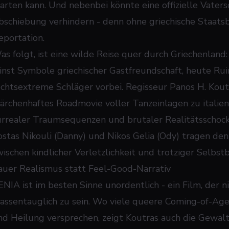
tarten kann. Und nebenbei könnte eine offizielle Vate
bschiebung verhindern - denn ohne griechische Staatsb
eportation.
as folgt, ist eine wilde Reise quer durch Griechenland:
einst Symbole griechischer Gastfreundschaft, heute Ru
echtsextreme Schläger vorbei. Regisseur Panos H. Koutra
ärchenhaftes Roadmovie voller Tanzeinlagen zu italien
urrealer Traumsequenzen und brutaler Realitätsschock
ostas Nikouli (Danny) und Nikos Gelia (Ody) tragen den 
wischen kindlicher Verletzlichkeit und trotziger Selbs
auer Realismus statt Feel-Good-Narrativ
ENIA ist im besten Sinne unordentlich - ein Film, der
assentauglich zu sein. Wo viele queere Coming-of-Ag
nd Heilung versprechen, zeigt Koutras auch die Gewal