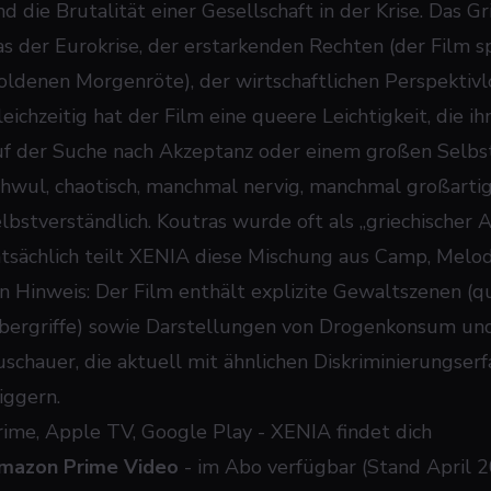
d die Brutalität einer Gesellschaft in der Krise. Das Gr
as der Eurokrise, der erstarkenden Rechten (der Film 
oldenen Morgenröte), der wirtschaftlichen Perspektivlo
leichzeitig hat der Film eine queere Leichtigkeit, die i
uf der Suche nach Akzeptanz oder einem großen Selbst
chwul, chaotisch, manchmal nervig, manchmal großartig.
elbstverständlich. Koutras wurde oft als „griechischer
atsächlich teilt XENIA diese Mischung aus Camp, Melo
in Hinweis: Der Film enthält explizite Gewaltszenen (qu
bergriffe) sowie Darstellungen von Drogenkonsum und 
uschauer, die aktuell mit ähnlichen Diskriminierungse
iggern.
rime, Apple TV, Google Play - XENIA findet dich
mazon Prime Video
- im Abo verfügbar (Stand April 2