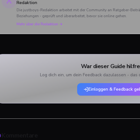
und Charlie verabschiedet h
Redaktion
und was das große Finale zu
Die justboys-Redaktion arbeitet mit der Community an Ratgeber-Beit
bieten hatte.
Beziehungen - geprüft und überarbeitet, bevor sie online gehen.
Mehr über die Redaktion →
War dieser Guide hilfre
Log dich ein, um dein Feedback dazulassen - das 
Einloggen & Feedback ge
Kommentare