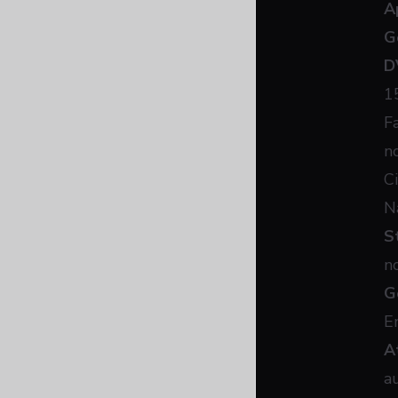
A
G
D
1
F
n
C
N
S
n
G
E
A
a