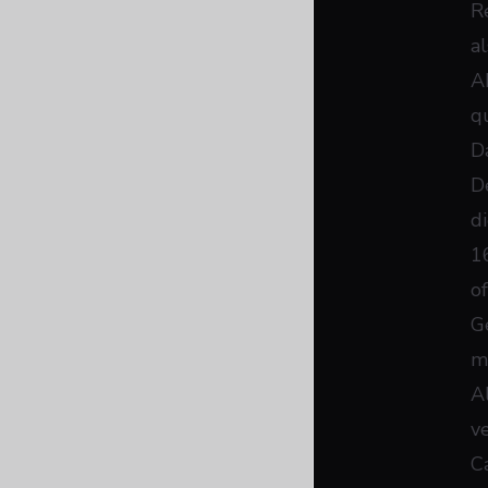
R
a
A
q
D
D
d
1
o
G
m
A
v
C