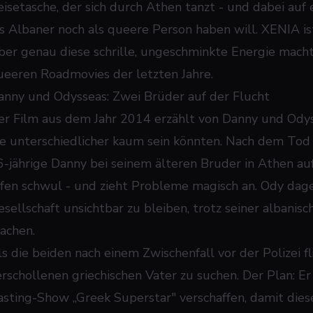
eisetasche, der sich durch Athen tanzt - und dabei auf e
ls Albaner noch als queere Person haben will. XENIA is
ber genau diese schrille, ungeschminkte Energie macht
ueeren Roadmovies der letzten Jahre.
anny und Odysseas: Zwei Brüder auf der Flucht
er Film aus dem Jahr 2014 erzählt von Danny und Odys
ie unterschiedlicher kaum sein könnten. Nach dem Tod 
6-jährige Danny bei seinem älteren Bruder in Athen auf.
ffen schwul - und zieht Probleme magisch an. Ody dage
esellschaft unsichtbar zu bleiben, trotz seiner albanisc
achen.
ls die beiden nach einem Zwischenfall vor der Polizei fl
erschollenen griechischen Vater zu suchen. Der Plan: Er 
asting-Show „Greek Superstar" verschaffen, damit diese