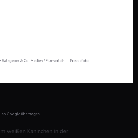
 Salzgeber & Co. Medien / Filmverleih — Pressefoto
n an Google übertragen.
em weißen Kaninchen in der