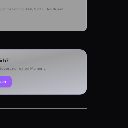
aben
rägen zu Coming-Out, Mental Health und
ich?
dauert nur einen Moment.
ben