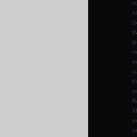
s
A
D
W
(
r
m
s
K
z
R
X
m
u