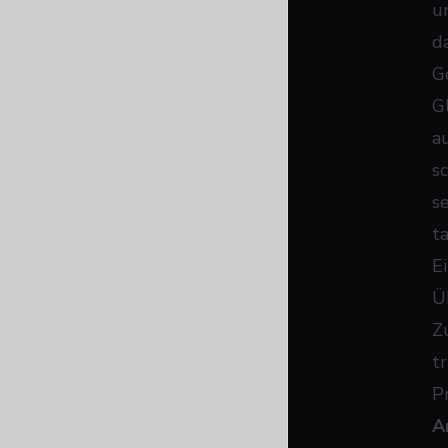
un
d
G
G
a
s
s
t
E
Ü
Z
tr
P
A