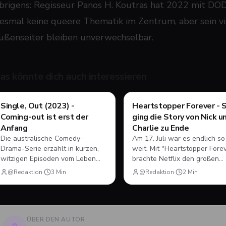
brigens: Regisseur Panos H. Koutras hat 2022 mit DODO
iesmal keine queere Thematik im Zentrum, aber sein vis
ußenseiter bleiben unverwechselbar.
as könnte dich auch interessieren
Filme & Serien
Filme & Serien
Single, Out (2023) -
Heartstopper Forever - 
Coming-out ist erst der
ging die Story von Nick u
Anfang
Charlie zu Ende
Die australische Comedy-
Am 17. Juli war es endlich so
Drama-Serie erzählt in kurzen,
weit. Mit "Heartstopper Fore
witzigen Episoden vom Leben
brachte Netflix den großen
des jungen Adam, der nach
Abschluss der gefeierten
@Redaktion
·
3
Min
@Redaktion
·
2
Min
seinem Coming-out und dem
queeren Coming-of-Age-Ser
ersten Mal plötzlich
auf die Bildschirme. Statt ein
herausfinden muss, wie Dating,
vierten Staffel gab es diesma
Freundschaft und Familie unter
einen abendfüllenden Spielfi
neuen Vorzeichen funktionieren.
Wir blicken zurück, wie sich 
ÜBER DEN AUTOR