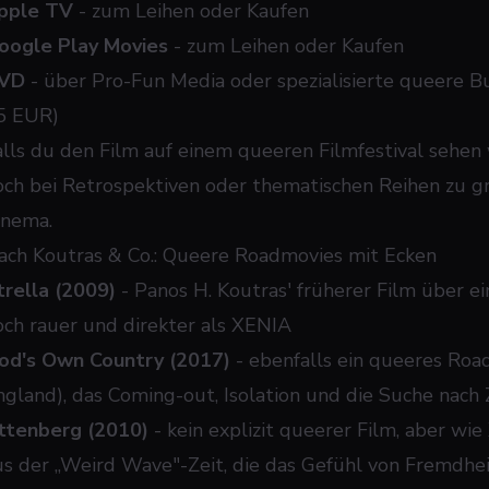
pple TV
- zum Leihen oder Kaufen
oogle Play Movies
- zum Leihen oder Kaufen
VD
- über Pro-Fun Media oder spezialisierte queere 
5 EUR)
alls du den Film auf einem queeren Filmfestival sehen 
och bei Retrospektiven oder thematischen Reihen zu 
inema.
ach Koutras & Co.: Queere Roadmovies mit Ecken
trella (2009)
- Panos H. Koutras' früherer Film über ei
och rauer und direkter als XENIA
od's Own Country (2017)
- ebenfalls ein queeres Roa
ngland), das Coming-out, Isolation und die Suche nach
ttenberg (2010)
- kein explizit queerer Film, aber wi
us der „Weird Wave"-Zeit, die das Gefühl von Fremdhei