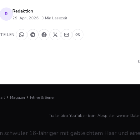
Redaktion
R
29. April 2026
·
3
Min Lesezeit
TEILEN
©
tart
/
Magazin
/
Filme & Serien
Trailer über YouTube - beim Abspielen werden Date
in schwuler 16-Jähriger mit gebleichtem Haar und ein