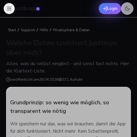
just
boys
Login
Start
/
Support
/
Hilfe
/
Privatsphäre & Daten
Welche Daten speichert justboys
über mich?
Alles, was du selbst eingibst - und sonst fast nichts. Hier
die Klartext-Liste.
veröffentlicht am
26.04.2026
371 Aufrufe
Grundprinzip: so wenig wie möglich, so
transparent wie nötig
Wir speichern nur das, was wir brauchen, damit die App
für dich funktioniert. Nicht mehr. Kein Schattenprofil,