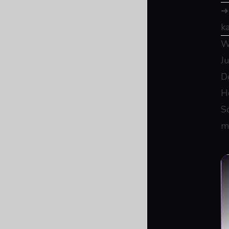
k
W
J
D
H
S
m