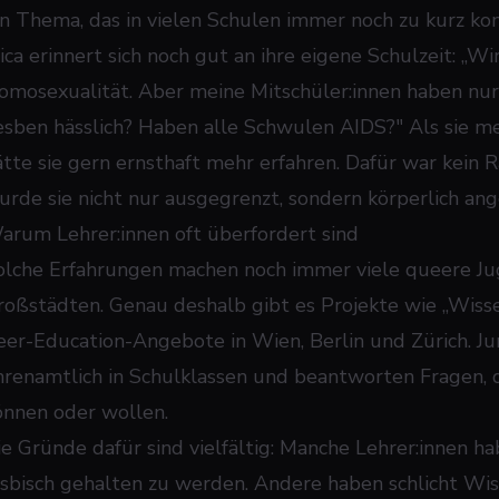
in Thema, das in vielen Schulen immer noch zu kurz ko
ica erinnert sich noch gut an ihre eigene Schulzeit: „W
omosexualität. Aber meine Mitschüler:innen haben nur K
esben hässlich? Haben alle Schwulen AIDS?" Als sie me
ätte sie gern ernsthaft mehr erfahren. Dafür war kein
urde sie nicht nur ausgegrenzt, sondern körperlich ange
arum Lehrer:innen oft überfordert sind
olche Erfahrungen machen noch immer viele queere Jug
roßstädten. Genau deshalb gibt es Projekte wie „Wissen
eer-Education-Angebote in Wien, Berlin und Zürich. 
hrenamtlich in Schulklassen und beantworten Fragen, di
önnen oder wollen.
ie Gründe dafür sind vielfältig: Manche Lehrer:innen h
esbisch gehalten zu werden. Andere haben schlicht W