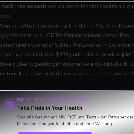
➜
Auch interessant:
wie du deine Mental Health als que
annst
enn du selbst Interesse hast, in deiner Stadt Aufklär
ugendzentren und LGBTQ-Organisationen bieten Peer-
eutschland etwa über Schlau-Netzwerke, in Österreich
omosexuelle Initiative (HOSI) oder das Jugendprojekt Tü
chweiz über Jugendorganisationen wie du-bist-du.ch. D
eistens kostenlos, und du entscheidest selbst, wie viel 
EMPFOHLEN VON UNSEREN PARTNERN
Take Pride in Your Health
Sexuelle Gesundheit, HIV, PrEP und Tests - der Ratgeber der
Menschen. Anonym, kostenlos und ohne Wertung.