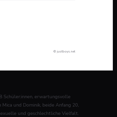
© justboys.net
8 Schüler:innen, erwartungsvolle
n Mica und Dominik, beide Anfang 20,
xuelle und geschlechtliche Vielfalt.