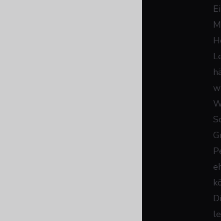
E
M
H
L
h
w
W
S
G
P
e
k
D
l