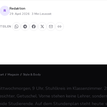
Redaktion
R
29. April 2026
·
3
Min Lesezeit
TEILEN
tart
/
Magazin
/
Style & Body
ittwochmorgen, 9 Uhr, Stuhlkreis im Klassenzimmer. 2
esichter, Getuschel. Vorne stehen keine Lehrer, sonder
eide Studierende. Auf dem Stundenplan steht heute: se