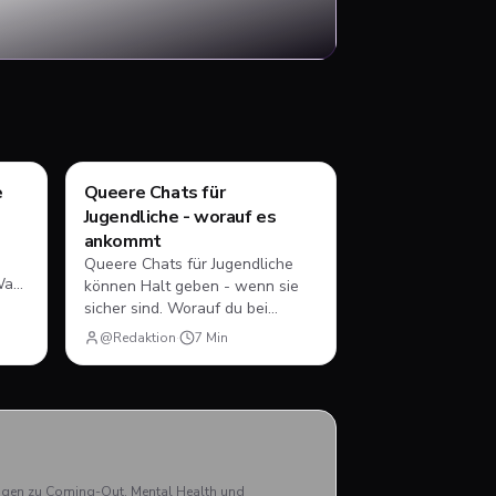
Ratgeber
e
Queere Chats für
Jugendliche - worauf es
ankommt
Queere Chats für Jugendliche
Was
können Halt geben - wenn sie
u
sicher sind. Worauf du bei
Moderation, Privatsphäre und
@Redaktion
·
7
Min
echtem Austausch achten
solltest.
rägen zu Coming-Out, Mental Health und