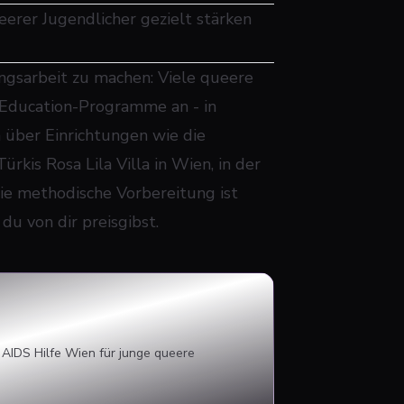
erer Jugendlicher gezielt stärken
ungsarbeit zu machen: Viele queere
Education-Programme an - in
 über Einrichtungen wie die
rkis Rosa Lila Villa in Wien, in der
ie methodische Vorbereitung ist
du von dir preisgibst.
 AIDS Hilfe Wien für junge queere