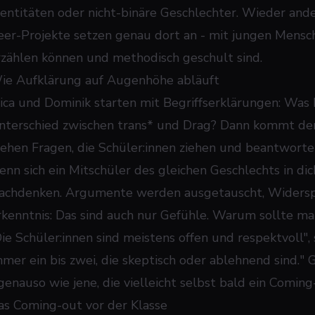
dentitäten oder nicht-binäre Geschlechter. Wieder and
eer-Projekte setzen genau dort an - mit jungen Mensch
rzählen können und methodisch geschult sind.
ie Aufklärung auf Augenhöhe abläuft
ica und Dominik starten mit Begriffserklärungen: Was
nterschied zwischen trans* und Drag? Dann kommt der 
tehen Fragen, die Schüler:innen ziehen und beantworte
enn sich ein Mitschüler des gleichen Geschlechts in dic
achdenken. Argumente werden ausgetauscht, Widerspr
rkenntnis: Das sind auch nur Gefühle. Warum sollte ma
Die Schüler:innen sind meistens offen und respektvoll", 
mmer ein bis zwei, die skeptisch oder ablehnend sind."
 genauso wie jene, die vielleicht selbst bald ein Comi
as Coming-out vor der Klasse