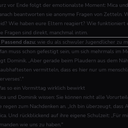
urz vor Ende folgt der emotionalste Moment: Mica und 
anach beantworten sie anonyme Fragen von Zetteln. Wi
eid? Wie haben eure Eltern reagiert? Wie funktioniert 
ie Fragen sind direkt, manchmal intim.
➜
Passend dazu:
wie du als schwuler Jugendlicher zu m
Man muss schon gefestigt sein, um sich mehrmals im M
agt Dominik. „Aber gerade beim Plaudern aus dem Nä
laubhaftesten vermitteln, dass es hier nur um menschl
erverses'."
as so ein Vormittag wirklich bewirkt
ica und Dominik wissen: Sie können nicht alle Vorurtei
ie regen zum Nachdenken an. „Ich bin überzeugt, dass A
ica. Und rückblickend auf ihre eigene Schulzeit: „Für 
emanden wie uns zu haben."