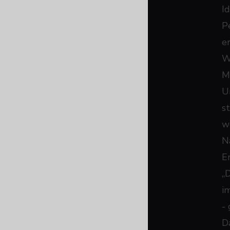
I
P
e
W
M
U
s
w
N
E
„
i
-
D