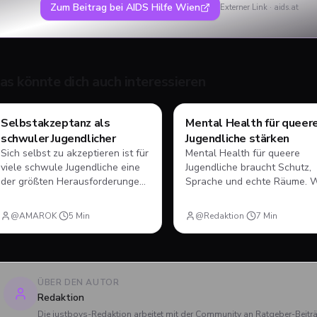
Zum Beitrag bei
AIDS Hilfe Wien
Externer Link ·
aids.at
as könnte dich auch interessieren
Mental Health
Mental Health
Selbstakzeptanz als
Mental Health für queer
schwuler Jugendlicher
Jugendliche stärken
Sich selbst zu akzeptieren ist für
Mental Health für queere
viele schwule Jugendliche eine
Jugendliche braucht Schutz,
der größten Herausforderungen.
Sprache und echte Räume. 
In diesem Guide erfährst du, wie
hilft, was belastet und wie d
du lernst, dich selbst zu mögen -
besser auf dich achtest.
@AMAROK
·
5
Min
@Redaktion
·
7
Min
und warum das der wichtigste
Schritt in deinem Leben sein
kann.
ÜBER DEN AUTOR
Redaktion
Die justboys-Redaktion arbeitet mit der Community an Ratgeber-Beit