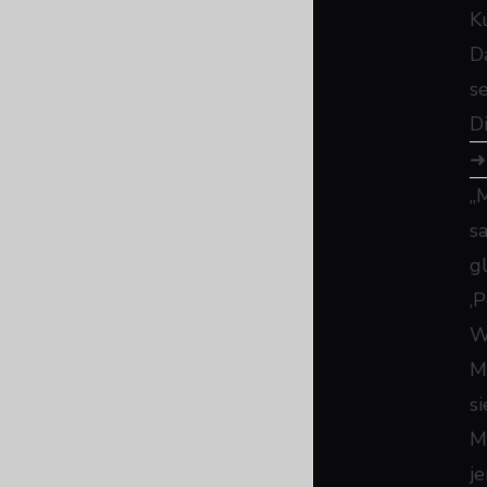
K
D
s
D
„
s
g
‚P
W
M
s
M
j