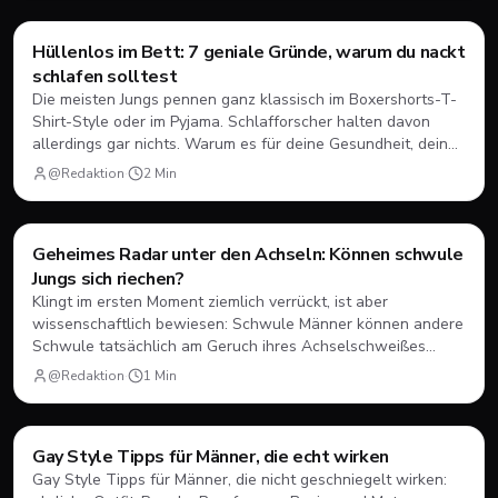
Style & Body
Hüllenlos im Bett: 7 geniale Gründe, warum du nackt
schlafen solltest
Die meisten Jungs pennen ganz klassisch im Boxershorts-T-
Shirt-Style oder im Pyjama. Schlafforscher halten davon
allerdings gar nichts. Warum es für deine Gesundheit, deine
Kumpel-Beziehung und sogar für deine Spermien verdammt
@Redaktion
·
2
Min
gut ist, wenn du ab jetzt im Adamskostüm schläfst, liest du
hier.
Style & Body
Geheimes Radar unter den Achseln: Können schwule
Jungs sich riechen?
Klingt im ersten Moment ziemlich verrückt, ist aber
wissenschaftlich bewiesen: Schwule Männer können andere
Schwule tatsächlich am Geruch ihres Achselschweißes
erkennen. Wie dieses biologische Gay-Radar funktioniert
@Redaktion
·
1
Min
und warum du dein Deo trotzdem nicht wegschmeißen
solltest, erfährst du hier.
Style & Body
Gay Style Tipps für Männer, die echt wirken
Gay Style Tipps für Männer, die nicht geschniegelt wirken: