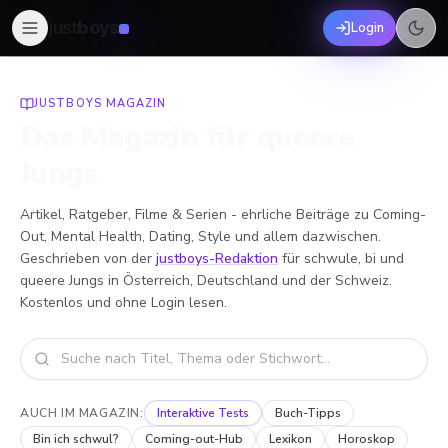
just
boys
Login
JUSTBOYS MAGAZIN
Das Magazin für queere
Jungs
Artikel, Ratgeber, Filme & Serien - ehrliche Beiträge zu Coming-
Out, Mental Health, Dating, Style und allem dazwischen.
Geschrieben von der
justboys-Redaktion
für schwule, bi und
queere Jungs in Österreich, Deutschland und der Schweiz.
Kostenlos und ohne Login lesen.
Im Magazin suchen
AUCH IM MAGAZIN:
Interaktive Tests
Buch-Tipps
Bin ich schwul?
Coming-out-Hub
Lexikon
Horoskop