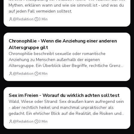
Mythen, erklären wann und wie sie sinnvoll ist - und was du
auf jeden Fall vermeiden solltest.
@Redaktion
·
3
Min
Style & Body
Chronophilie - Wenn die Anziehung einer anderen
Altersgruppe gilt
Chronophilie beschreibt sexuelle oder romantische
Anziehung zu Menschen außerhalb der eigenen
Altersgruppe. Ein Überblick über Begriffe, rechtliche Grenzen
und wo du Hilfe findest, wenn Gefühle dich überfordern.
@Redaktion
·
4
Min
Style & Body
Sex im Freien - Worauf du wirklich achten solltest
Wald, Wiese oder Strand: Sex draußen kann aufregend sein
- aber rechtlich heikel und manchmal unpraktischer als
gedacht. Ein ehrlicher Blick auf die Realität, die Risiken und
wie du dich schützt.
@Redaktion
·
3
Min