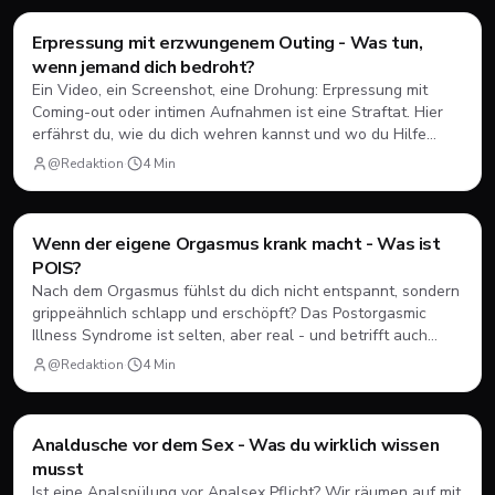
Style & Body
Erpressung mit erzwungenem Outing - Was tun,
wenn jemand dich bedroht?
Ein Video, ein Screenshot, eine Drohung: Erpressung mit
Coming-out oder intimen Aufnahmen ist eine Straftat. Hier
erfährst du, wie du dich wehren kannst und wo du Hilfe
bekommst.
@Redaktion
·
4
Min
Style & Body
Wenn der eigene Orgasmus krank macht - Was ist
POIS?
Nach dem Orgasmus fühlst du dich nicht entspannt, sondern
grippeähnlich schlapp und erschöpft? Das Postorgasmic
Illness Syndrome ist selten, aber real - und betrifft auch
junge Männer. Was dahintersteckt und was hilft.
@Redaktion
·
4
Min
Style & Body
Analdusche vor dem Sex - Was du wirklich wissen
musst
Ist eine Analspülung vor Analsex Pflicht? Wir räumen auf mit