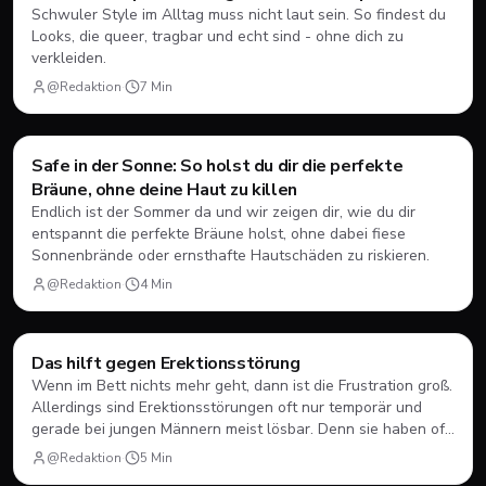
Schwuler Style im Alltag muss nicht laut sein. So findest du
Looks, die queer, tragbar und echt sind - ohne dich zu
verkleiden.
@Redaktion
·
7
Min
Style & Body
Safe in der Sonne: So holst du dir die perfekte
Bräune, ohne deine Haut zu killen
Endlich ist der Sommer da und wir zeigen dir, wie du dir
entspannt die perfekte Bräune holst, ohne dabei fiese
Sonnenbrände oder ernsthafte Hautschäden zu riskieren.
@Redaktion
·
4
Min
Style & Body
Das hilft gegen Erektionsstörung
Wenn im Bett nichts mehr geht, dann ist die Frustration groß.
Allerdings sind Erektionsstörungen oft nur temporär und
gerade bei jungen Männern meist lösbar. Denn sie haben oft
psychische statt organische Ursachen.
@Redaktion
·
5
Min