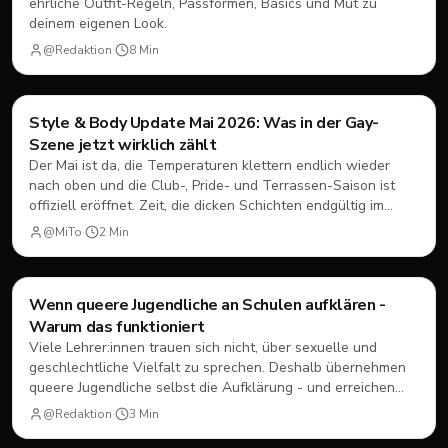
ehrliche Outfit-Regeln, Passformen, Basics und Mut zu
deinem eigenen Look.
@Redaktion
·
8
Min
Style & Body
Style & Body Update Mai 2026: Was in der Gay-
Szene jetzt wirklich zählt
Der Mai ist da, die Temperaturen klettern endlich wieder
nach oben und die Club-, Pride- und Terrassen-Saison ist
offiziell eröffnet. Zeit, die dicken Schichten endgültig im
Schrank zu verstauen! Aber was ist im Frühsommer 2026
@MiTo
·
2
Min
eigentlich angesagt? Wir werfen einen Blick auf die
aktuellen Trends in Sachen „Style & Body“ in der queeren
Szene - und verraten dir, worauf du dieses Jahr achten
Style & Body
Wenn queere Jugendliche an Schulen aufklären -
solltest.
Warum das funktioniert
Viele Lehrer:innen trauen sich nicht, über sexuelle und
geschlechtliche Vielfalt zu sprechen. Deshalb übernehmen
queere Jugendliche selbst die Aufklärung - und erreichen
damit mehr als jeder Lehrplan.
@Redaktion
·
3
Min