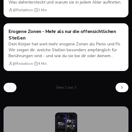
Was dahintersteckt und warum sie in jedem Alter auftreten.
@Redaktion
·
2
Min
Style & Body
Erogene Zonen - Mehr als nur die offensichtlichen
Stellen
Dein Körper hat weit mehr erogene Zonen als Penis und Po.
Wir zeigen dir, welche Stellen besonders empfänglich für
Berührungen sind - und wie du sie bei dir oder deinem
Partner entdecken kannst.
@Redaktion
·
4
Min
Seite
1
von
3