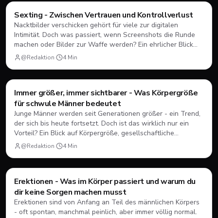
Style & Body
Sexting - Zwischen Vertrauen und Kontrollverlust
Nacktbilder verschicken gehört für viele zur digitalen
Intimität. Doch was passiert, wenn Screenshots die Runde
machen oder Bilder zur Waffe werden? Ein ehrlicher Blick
auf Sexting, seine Risiken und wie du dich schützt.
@Redaktion
·
4
Min
Style & Body
Immer größer, immer sichtbarer - Was Körpergröße
für schwule Männer bedeutet
Junge Männer werden seit Generationen größer - ein Trend,
der sich bis heute fortsetzt. Doch ist das wirklich nur ein
Vorteil? Ein Blick auf Körpergröße, gesellschaftliche
Erwartungen und die Realität zwischen Garderoben-Frust
@Redaktion
·
4
Min
und Dating-Normen.
Style & Body
Erektionen - Was im Körper passiert und warum du
dir keine Sorgen machen musst
Erektionen sind von Anfang an Teil des männlichen Körpers
- oft spontan, manchmal peinlich, aber immer völlig normal.