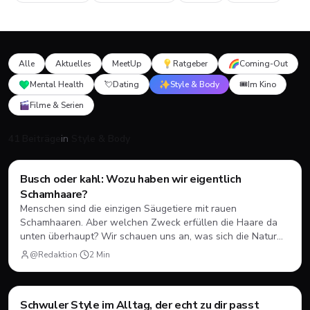
Alle
Aktuelles
MeetUp
Ratgeber
Coming-Out
Mental Health
💘
Dating
Style & Body
🎟️
Im Kino
Filme & Serien
41 Beiträge
in
Style & Body
Style & Body
Busch oder kahl: Wozu haben wir eigentlich
Schamhaare?
Menschen sind die einzigen Säugetiere mit rauen
Schamhaaren. Aber welchen Zweck erfüllen die Haare da
unten überhaupt? Wir schauen uns an, was sich die Natur
dabei gedacht hat und ob man sie heutzutage lieber rasieren
@Redaktion
·
2
Min
oder wachsen lassen sollte.
Style & Body
Schwuler Style im Alltag, der echt zu dir passt