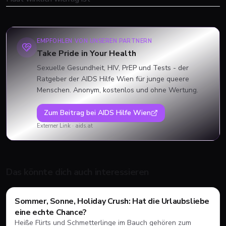
EMPFOHLEN VON UNSEREN PARTNERN
Take Pride in Your Health
Sexuelle Gesundheit, HIV, PrEP und Tests - der
Ratgeber der AIDS Hilfe Wien für junge queere
Menschen. Anonym, kostenlos und ohne Wertung.
Zum Beitrag bei
AIDS Hilfe Wien
Externer Link ·
aids.at
Das könnte dich auch interessieren
Sommer, Sonne, Holiday Crush: Hat die Urlaubsliebe
Dating
💘
eine echte Chance?
Heiße Flirts und Schmetterlinge im Bauch gehören zum