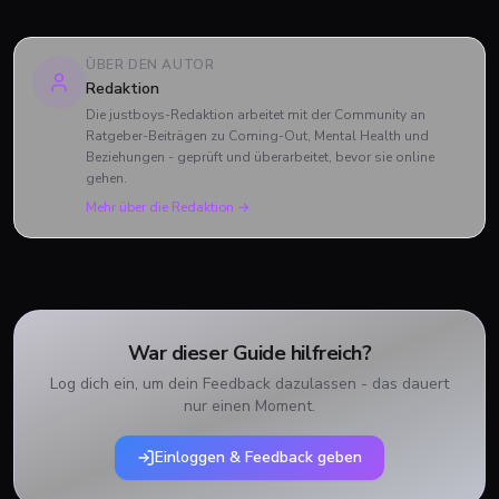
aktuellen Trends in Sachen „Style & Body“ in der queeren
Szene - und verraten dir, worauf du dieses Jahr achten
solltest.
ÜBER DEN AUTOR
Redaktion
Die justboys-Redaktion arbeitet mit der Community an
Ratgeber-Beiträgen zu Coming-Out, Mental Health und
Beziehungen - geprüft und überarbeitet, bevor sie online
gehen.
Mehr über die Redaktion →
War dieser Guide hilfreich?
Log dich ein, um dein Feedback dazulassen - das dauert
nur einen Moment.
Einloggen & Feedback geben