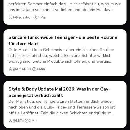
perfekten Sommer einfach dazu. Hier erfährst du, warum wir
uns im Urlaub so schnell verlieben und ob dein Holiday
Crush auch im echten Alltag eine echte Chance hat.
@Redaktion
·
4
Min
Style & Body
Skincare für schwule Teenager - die beste Routine
für klare Haut
Gute Haut ist kein Geheimnis - aber ein bisschen Routine
hilft. Hier erfährst du, welche Skincare-Schritte wirklich
wichtig sind, welche Produkte sich lohnen, und warum
Männer-Hautpflege alles andere als uncool ist.
@AMAROK
·
4
Min
Style & Body
Style & Body Update Mai 2026: Was in der Gay-
Szene jetzt wirklich zählt
Der Mai ist da, die Temperaturen klettern endlich wieder
nach oben und die Club-, Pride- und Terrassen-Saison ist
offiziell eröffnet. Zeit, die dicken Schichten endgültig im
Schrank zu verstauen! Aber was ist im Frühsommer 2026
@MiTo
·
2
Min
eigentlich angesagt? Wir werfen einen Blick auf die