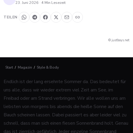
23. Juni 2026
·
4
Min Lesezeit
TEILEN
© justboys.net
Start
/
Magazin
/
Style & Body
Endlich ist der lang ersehnte Sommer da. Das bedeutet für
uns alle, dass wir wieder extrem viel Zeit am See, im
Freibad oder am Strand verbringen. Wir alle wollen uns am
liebsten von morgens bis abends die heiße Sonne auf den
Bauch scheinen lassen. Dabei passiert es aber leider viel zu
schnell, dass man sich einen fiesen Sonnenbrand holt. Genau
das ist ziemlich gefährlich. Jeder einzelne Sonnenbrand