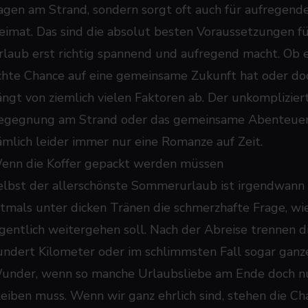
agen am Strand, sondern sorgt oft auch für aufregen
eimat. Das sind die absolut besten Voraussetzungen fü
rlaub erst richtig spannend und aufregend macht. Ob 
chte Chance auf eine gemeinsame Zukunft hat oder doc
ängt von ziemlich vielen Faktoren ab. Der unkompliziert
egegnung am Strand oder das gemeinsame Abenteuer 
ämlich leider immer nur eine Romanze auf Zeit.
enn die Koffer gepackt werden müssen
elbst der allerschönste Sommerurlaub ist irgendwann e
ftmals unter dicken Tränen die schmerzhafte Frage, wi
igentlich weitergehen soll. Nach der Abreise trennen die
undert Kilometer oder im schlimmsten Fall sogar ganze 
under, wenn so manche Urlaubsliebe am Ende doch nur
leiben muss. Wenn wir ganz ehrlich sind, stehen die C