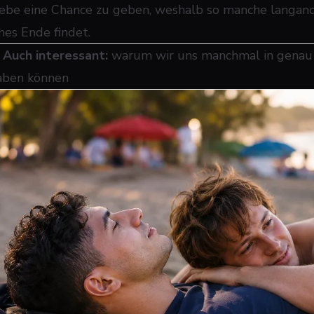
iebe eine Chance zu geben, weshalb so manche langan
ähes Ende findet.
➜
Auch interessant:
warum wir uns manchmal in genau di
aben können