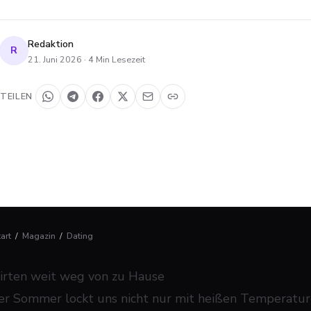
Redaktion
R
21. Juni 2026
·
4
Min Lesezeit
TEILEN
tart
/
Magazin
/
Dating
lirten weit weg von zu Hause
er Sommer lockt uns nicht nur mit heißen Temperatur