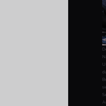
D
N
U
d
B
s
S
A