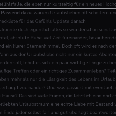
efühlsfalle, die eben nur kurzzeitig für ein neues Hoch
➜
Passend dazu:
warum Urlaubslieben oft scheitern u
heckliste für das Gefühls Update danach
s könnte doch eigentlich alles so wunderschön sein. Da
otel, absolute Ruhe, viel Zeit füreinander, bezaubernd
nd ein klarer Sternenhimmel. Doch oft wird es nach der 
enn aus der Urlaubsliebe nicht nur ein kurzes Abenteu
erden soll, lohnt es sich, ein paar wichtige Dinge zu 
äufige Treffen oder ein richtiges Zusammenleben? Teile
eben mehr als nur die Lässigkeit des Lebens im Urlaub
berhaupt zueinander? Und was passiert mit eventuell
u Hause? Das sind viele Fragen, die letztlich eine ehr
erliebten Urlaubstraum eine echte Liebe mit Bestand w
m Ende jeder selbst fair und gut überlegt beantworte