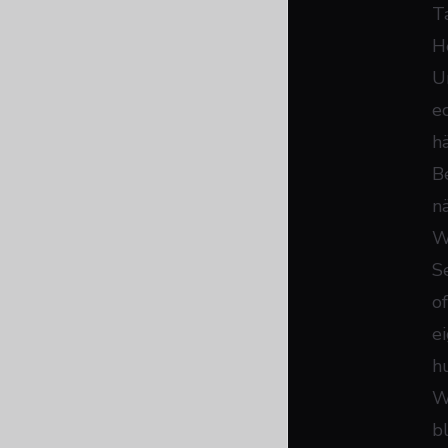
T
H
U
e
h
B
n
W
S
o
e
h
W
b