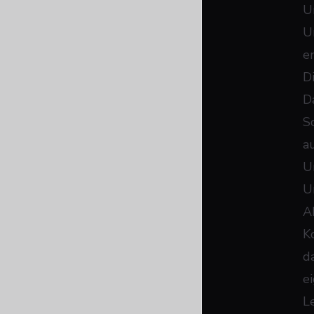
U
U
e
D
D
S
a
U
U
A
K
d
e
L