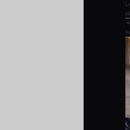
L
j
h