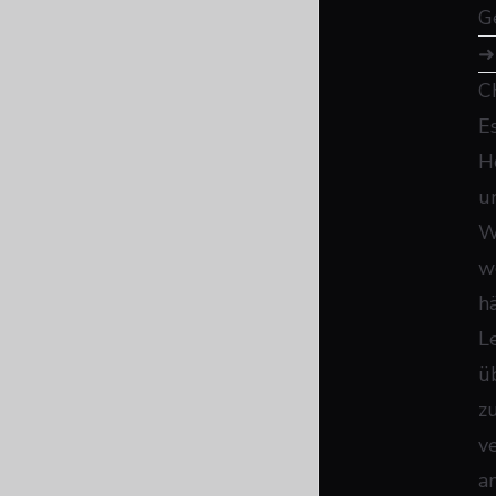
G
C
E
H
u
W
w
h
L
ü
z
v
a