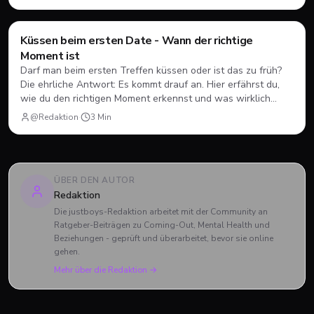
Küssen beim ersten Date - Wann der richtige
Dating
💘
Moment ist
Darf man beim ersten Treffen küssen oder ist das zu früh?
Die ehrliche Antwort: Es kommt drauf an. Hier erfährst du,
wie du den richtigen Moment erkennst und was wirklich
zählt.
@Redaktion
·
3
Min
ÜBER DEN AUTOR
Redaktion
Die justboys-Redaktion arbeitet mit der Community an
Ratgeber-Beiträgen zu Coming-Out, Mental Health und
Beziehungen - geprüft und überarbeitet, bevor sie online
gehen.
Mehr über die Redaktion →