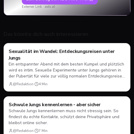
Externer Link ·
aids.at
Das könnte dich auch interessieren
Ratgeber
Sexualität im Wandel: Entdeckungsreisen unter
Jungs
Ein entspannter Abend mit dem besten Kumpel und plötzlich
wird es intim. Sexuelle Experimente unter Jungs gehören in
der Pubertät für viele zur völlig normalen Entdeckungsreise
des eigenen Körpers dazu. Was das für deine Orientierung
@Redaktion
·
4
Min
bedeutet und warum reine Heterosexualität laut
Wissenschaft oft nur ein Mythos ist, erfährst du hier.
Ratgeber
Schwule Jungs kennenlernen - aber sicher
Schwule Jungs kennenlernen muss nicht stressig sein. So
findest du echte Kontakte, schützt deine Privatsphäre und
bleibst online sicher.
@Redaktion
·
7
Min