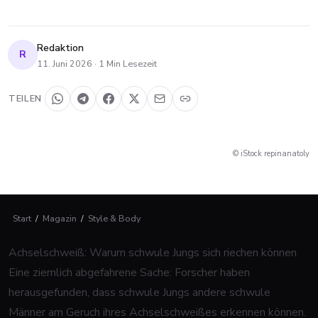
Redaktion
R
11. Juni 2026
·
1
Min Lesezeit
TEILEN
© iStock repinanatoly
Start
/
Magazin
/
Style & Body
Achselschweiß: Warum schwule Jungs sich riechen können
Eine ziemlich abgefahrene Sache: Forscher haben
herausgefunden, dass schwule Jungs andere schwule
Männer am Geruch ihres Achselschweißes erkennen können.