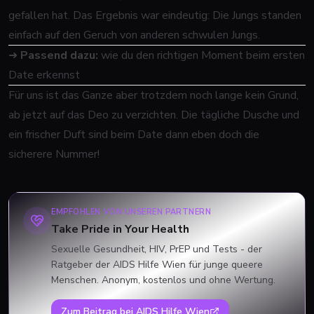
gefallen hat. Das Ergebnis war eindeutig: Die Jungs standen
einfach auf den Geruch von anderen schwulen Jungs.
➜
Passend dazu:
wie du den richtigen Moment beim ersten
Date erkennst
Für uns ist das Ganze aber trotzdem noch lange kein Grund,
ab jetzt auf das Deo zu verzichten. Die tägliche Dusche und
ein frischer Duft sind beim Date dann eben doch die
sicherere Nummer!
EMPFOHLEN VON UNSEREN PARTNERN
Take Pride in Your Health
Sexuelle Gesundheit, HIV, PrEP und Tests - der
Ratgeber der AIDS Hilfe Wien für junge queere
Menschen. Anonym, kostenlos und ohne Wertung.
Zum Beitrag bei
AIDS Hilfe Wien