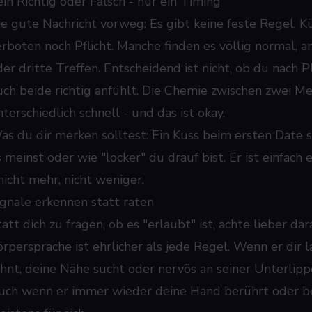
ein Richtig oder Falsch - nur ein Timing
ie gute Nachricht vorweg: Es gibt keine feste Regel. 
erboten noch Pflicht. Manche finden es völlig normal, 
der dritte Treffen. Entscheidend ist nicht, ob du nach P
uch beide richtig anfühlt. Die Chemie zwischen zwei Me
terschiedlich schnell - und das ist okay.
as du dir merken solltest: Ein Kuss beim ersten Date s
s meinst oder wie "locker" du drauf bist. Er ist einfach
nicht mehr, nicht weniger.
ignale erkennen statt raten
att dich zu fragen, ob es "erlaubt" ist, achte lieber da
örpersprache ist ehrlicher als jede Regel. Wenn er dir l
ehnt, deine Nähe sucht oder nervös an seiner Unterlipp
uch wenn er immer wieder deine Hand berührt oder be