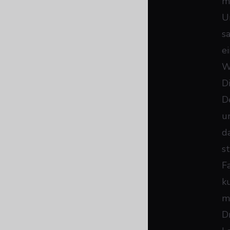
me
U
sa
e
W
D
De
u
d
s
F
k
m
D