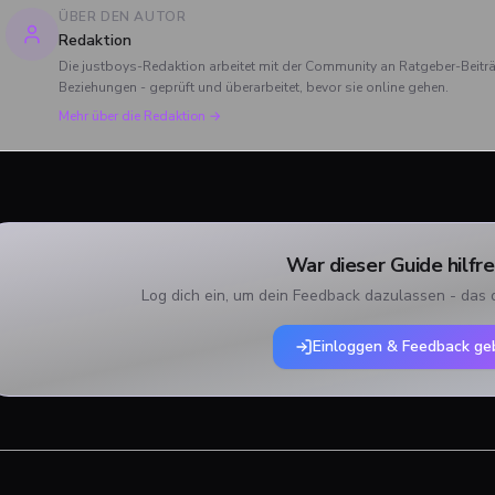
ÜBER DEN AUTOR
Redaktion
Die justboys-Redaktion arbeitet mit der Community an Ratgeber-Beit
Beziehungen - geprüft und überarbeitet, bevor sie online gehen.
Mehr über die Redaktion →
War dieser Guide hilfre
Log dich ein, um dein Feedback dazulassen - das 
Einloggen & Feedback ge