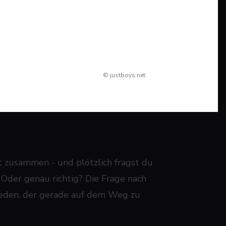
© justboys.net
ht zusammen - und plötzlich fragst du
t? Oder genau richtig? Die Frage nach
jeden, der gerade auf dem Weg zu