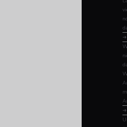
La
v
n
d
W
n
d
W
A
m
A
U