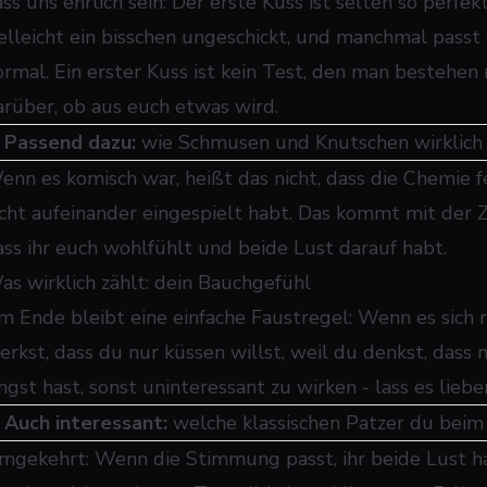
ss uns ehrlich sein: Der erste Kuss ist selten so perfek
ielleicht ein bisschen ungeschickt, und manchmal passt d
ormal. Ein erster Kuss ist kein Test, den man bestehen
arüber, ob aus euch etwas wird.
➜
Passend dazu:
wie Schmusen und Knutschen wirklich
enn es komisch war, heißt das nicht, dass die Chemie fe
icht aufeinander eingespielt habt. Das kommt mit der Zei
ass ihr euch wohlfühlt und beide Lust darauf habt.
as wirklich zählt: dein Bauchgefühl
m Ende bleibt eine einfache Faustregel: Wenn es sich ri
erkst, dass du nur küssen willst, weil du denkst, dass
ngst hast, sonst uninteressant zu wirken - lass es liebe
➜
Auch interessant:
welche klassischen Patzer du beim
mgekehrt: Wenn die Stimmung passt, ihr beide Lust h