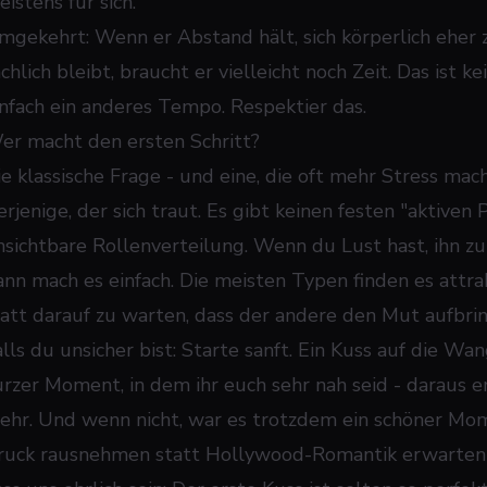
istens für sich.
mgekehrt: Wenn er Abstand hält, sich körperlich eher 
chlich bleibt, braucht er vielleicht noch Zeit. Das ist 
infach ein anderes Tempo. Respektier das.
er macht den ersten Schritt?
ie klassische Frage - und eine, die oft mehr Stress mac
rjenige, der sich traut. Es gibt keinen festen "aktiven 
nsichtbare Rollenverteilung. Wenn du Lust hast, ihn z
ann mach es einfach. Die meisten Typen finden es attrak
tatt darauf zu warten, dass der andere den Mut aufbrin
alls du unsicher bist: Starte sanft. Ein Kuss auf die W
urzer Moment, in dem ihr euch sehr nah seid - daraus en
ehr. Und wenn nicht, war es trotzdem ein schöner Mo
ruck rausnehmen statt Hollywood-Romantik erwarten