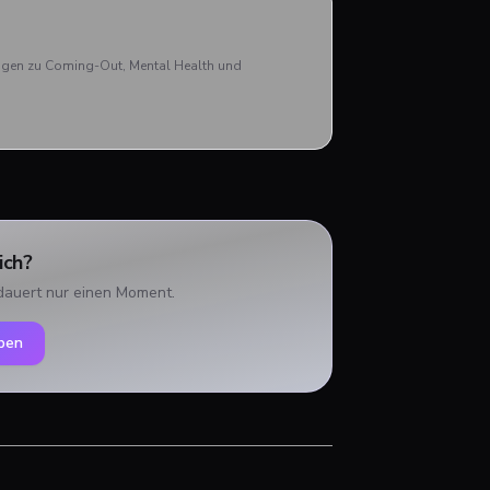
rägen zu Coming-Out, Mental Health und
ich?
dauert nur einen Moment.
ben