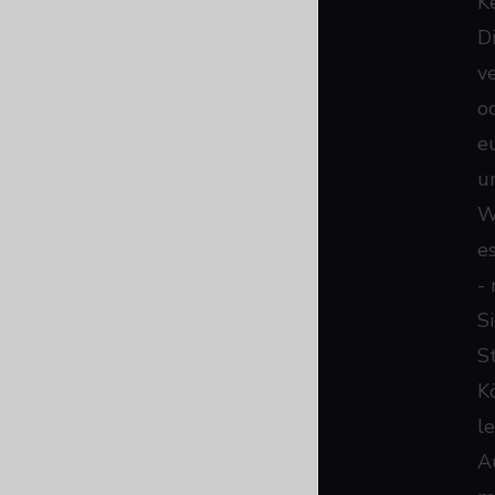
K
D
v
o
e
un
W
e
- 
S
St
K
l
A