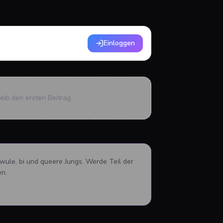
Einloggen
ib den ersten Beitrag.
hwule, bi und queere Jungs. Werde Teil der
en.