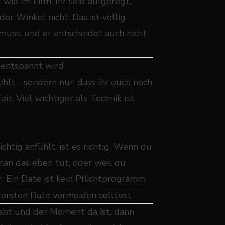
t wie im Film. Ihr seid aufgeregt,
er Winkel nicht. Das ist völlig
 muss, und er entscheidet auch nicht
 entspannt wird
hlt - sondern nur, dass ihr euch noch
t. Viel wichtiger als Technik ist,
chtig anfühlt, ist es richtig. Wenn du
 man das eben tut, oder weil du
r. Ein Date ist kein Pflichtprogramm.
 ersten Date vermeiden solltest
abt und der Moment da ist, dann