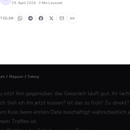
29. April 2026
·
3
Min Lesezeit
TEILEN
tart
/
Magazin
/
Dating
u sitzt ihm gegenüber, das Gespräch läuft gut, ihr lac
ch: Soll ich ihn jetzt küssen? Ist das zu früh? Zu direk
em Kuss beim ersten Date beschäftigt wahrscheinlich 
nem Treffen ist.